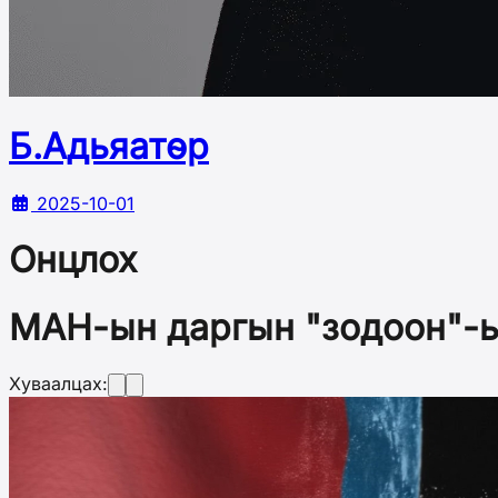
Б.Адьяатөр
2025-10-01
Онцлох
МАН-ын даргын "зодоон"-ы
Хуваалцах: