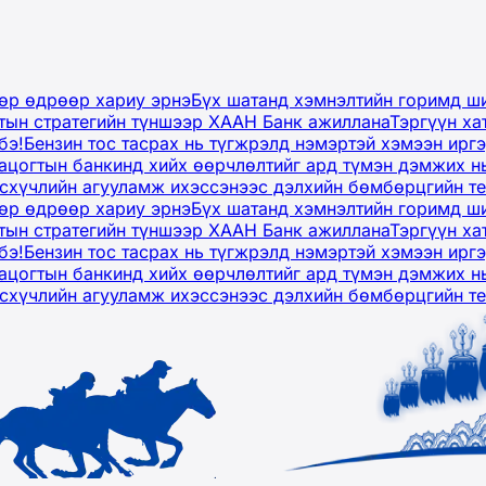
дөр өдрөөр хариу эрнэ
Бүх шатанд хэмнэлтийн горимд ши
тын стратегийн түншээр ХААН Банк ажиллана
Тэргүүн ха
бэ!
Бензин тос тасрах нь түгжрэлд нэмэртэй хэмээн ир
ацогтын банкинд хийх өөрчлөлтийг ард түмэн дэмжих н
рсхүчлийн агууламж ихэссэнээс дэлхийн бөмбөрцгийн т
дөр өдрөөр хариу эрнэ
Бүх шатанд хэмнэлтийн горимд ши
тын стратегийн түншээр ХААН Банк ажиллана
Тэргүүн ха
бэ!
Бензин тос тасрах нь түгжрэлд нэмэртэй хэмээн ир
ацогтын банкинд хийх өөрчлөлтийг ард түмэн дэмжих н
рсхүчлийн агууламж ихэссэнээс дэлхийн бөмбөрцгийн т