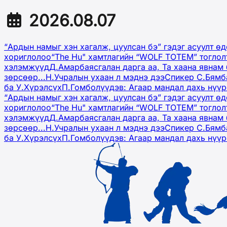
2026.08.07
“Ардын намыг хэн хагалж, цуулсан бэ” гэдэг асуулт ө
хориглолоо
“The Hu" хамтлагийн “WOLF TOTEM” тоглол
хэлэмжүүд
Д.Амарбаясгалан дарга аа, Та хаана явнам 
зөрсөөр...
Н.Учралын ухаан л мэднэ дээ
Спикер С.Бямб
ба У.Хүрэлсүх
П.Гомболүүдэв: Агаар мандал дахь нүү
“Ардын намыг хэн хагалж, цуулсан бэ” гэдэг асуулт ө
хориглолоо
“The Hu" хамтлагийн “WOLF TOTEM” тоглол
хэлэмжүүд
Д.Амарбаясгалан дарга аа, Та хаана явнам 
зөрсөөр...
Н.Учралын ухаан л мэднэ дээ
Спикер С.Бямб
ба У.Хүрэлсүх
П.Гомболүүдэв: Агаар мандал дахь нүү