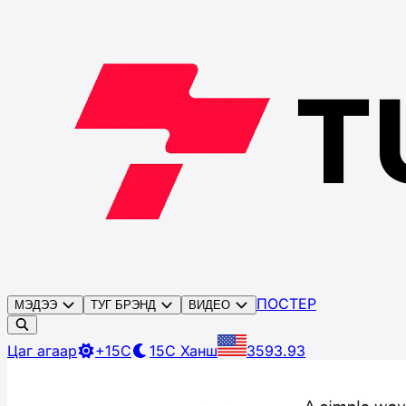
ПОСТЕР
МЭДЭЭ
ТУГ БРЭНД
ВИДЕО
Цаг агаар
+15C
15C
Ханш
3593.93