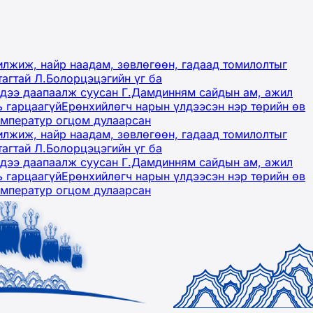
лжиж, найр наадам, зөвлөгөөн, гадаад томилолтыг
тагтай Л.Болорцэцэгийн үг ба
гэдээ даапаалж суусан Г.Дамдинням сайдын ам, ажил
ь гарцаагүй
Ерөнхийлөгч нарын үлдээсэн нэр төрийн өв
емператур огцом дулаарсан
лжиж, найр наадам, зөвлөгөөн, гадаад томилолтыг
тагтай Л.Болорцэцэгийн үг ба
гэдээ даапаалж суусан Г.Дамдинням сайдын ам, ажил
ь гарцаагүй
Ерөнхийлөгч нарын үлдээсэн нэр төрийн өв
емператур огцом дулаарсан