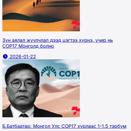
Зун аялал жуулчлал дээд цэгтээ хүрнэ, учир нь
COP17 Монголд болно
2026-01-22
Б.Батбаатар: Монгол Улс COP17 хурлаас 1-1.5 тэрбум