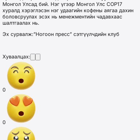
Монгол Улсад бий. Нэг үгээр Монгол Улс COP17
хуралд хэрэглэсэн нэг удаагийн кофены аягаа дахин
боловсруулах эсэх нь менежментийн чадавхаас
шалтгаалах нь.
Эх сурвалж:”Ногоон пресс” сэтгүүлчдийн клуб
Хуваалцах:
0
0