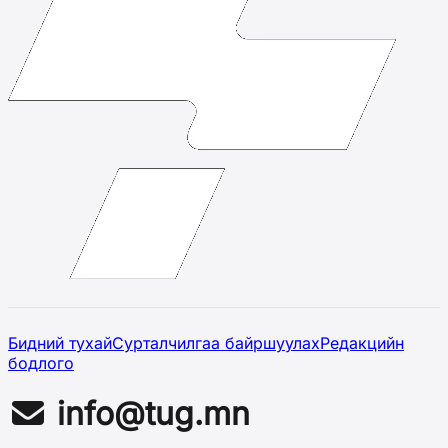
Бидний тухай
Сурталчилгаа байршуулах
Редакцийн
бодлого
info@tug.mn