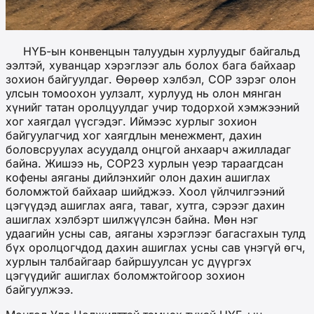
НҮБ-ын конвенцын талуудын хурлуудыг байгальд
ээлтэй, хуванцар хэрэглээг аль болох бага байхаар
зохион байгуулдаг. Өөрөөр хэлбэл, COP зэрэг олон
улсын томоохон уулзалт, хурлууд нь олон мянган
хүнийг татан оролцуулдаг учир тодорхой хэмжээний
хог хаягдал үүсгэдэг. Иймээс хурлыг зохион
байгуулагчид хог хаягдлын менежмент, дахин
боловсруулах асуудалд онцгой анхаарч ажилладаг
байна. Жишээ нь, COP23 хурлын үеэр тараагдсан
кофены аяганы дийлэнхийг олон дахин ашиглах
боломжтой байхаар шийджээ. Хоол үйлчилгээний
цэгүүдэд ашиглах аяга, таваг, хутга, сэрээг дахин
ашиглах хэлбэрт шилжүүлсэн байна. Мөн нэг
удаагийн усны сав, аяганы хэрэглээг багасгахын тулд
бүх оролцогчдод дахин ашиглах усны сав үнэгүй өгч,
хурлын талбайгаар байршуулсан ус дүүргэх
цэгүүдийг ашиглах боломжтойгоор зохион
байгуулжээ.