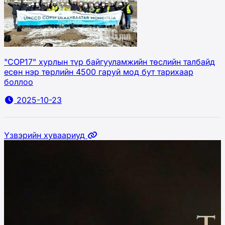
"СОР17" хурлын түр байгууламжийн төслийн талбайд
есөн нэр төрлийн 4500 гаруй мод бут тарихаар
боллоо
2025-10-23
Үзвэрийн хуваариуд