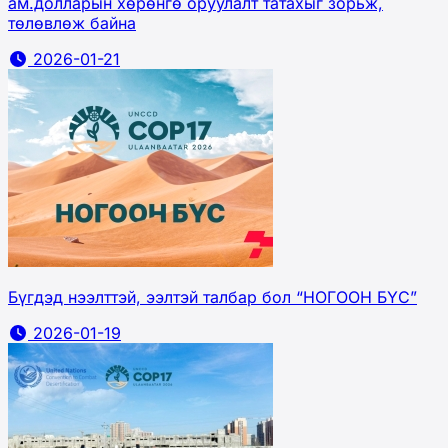
ам.долларын хөрөнгө оруулалт татахыг зорьж,
төлөвлөж байна
2026-01-21
Бүгдэд нээлттэй, ээлтэй талбар бол “НОГООН БҮС”
2026-01-19