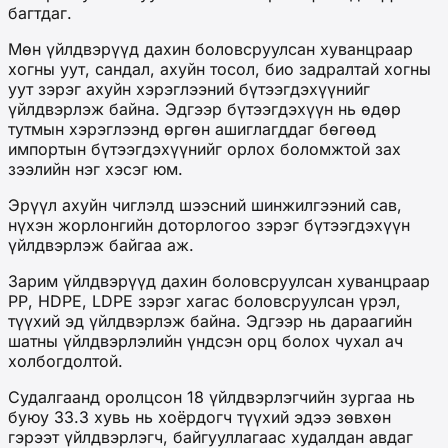
багтдаг.
Мөн үйлдвэрүүд дахин боловсруулсан хуванцраар
хогны уут, сандал, ахуйн тосол, био задралтай хогны
уут зэрэг ахуйн хэрэглээний бүтээгдэхүүнийг
үйлдвэрлэж байна. Эдгээр бүтээгдэхүүн нь өдөр
тутмын хэрэглээнд өргөн ашиглагддаг бөгөөд
импортын бүтээгдэхүүнийг орлох боломжтой зах
зээлийн нэг хэсэг юм.
Эрүүл ахуйн чиглэлд шээсний шинжилгээний сав,
нүхэн жорлонгийн доторлогоо зэрэг бүтээгдэхүүн
үйлдвэрлэж байгаа аж.
Зарим үйлдвэрүүд дахин боловсруулсан хуванцраар
РР, HDPE, LDPE зэрэг хагас боловсруулсан үрэл,
түүхий эд үйлдвэрлэж байна. Эдгээр нь дараагийн
шатны үйлдвэрлэлийн үндсэн орц болох чухал ач
холбогдолтой.
Судалгаанд оролцсон 18 үйлдвэрлэгчийн зургаа нь
буюу 33.3 хувь нь хоёрдогч түүхий эдээ зөвхөн
гэрээт үйлдвэрлэгч, байгууллагаас худалдан авдаг