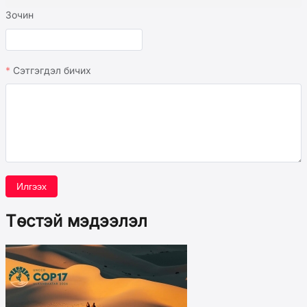
Зочин
Сэтгэгдэл бичих
Илгээх
Төстэй мэдээлэл