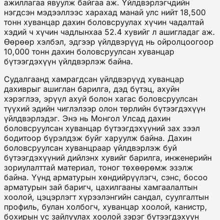
ажиллагаа явуулж байгаа аж. Үйлдвэрлэгчдийн
нэгдсэн мэдээллээс харахад манай улс нийт 18,500
тонн хуванцар дахин боловсруулах хүчин чадалтай
хэдий ч хүчин чадлынхаа 52.4 хувийг л ашигладаг аж.
Өөрөөр хэлбэл, эдгээр үйлдвэрүүд нь ойролцоогоор
10,000 тонн дахин боловсруулсан хуванцар
бүтээгдэхүүн үйлдвэрлэж байна.
Судалгаанд хамрагдсан үйлдвэрүүд хуванцар
дахиврыг ашиглан барилга, дэд бүтэц, ахуйн
хэрэглээ, эрүүл ахуй болон хагас боловсруулсан
түүхий эдийн чиглэлээр олон төрлийн бүтээгдэхүүн
үйлдвэрлэдэг. Энэ нь Монгол Улсад дахин
боловсруулсан хуванцар бүтээгдэхүүний зах зээл
бодитоор бүрэлдэж буйг харуулж байна. Дахин
боловсруулсан хуванцраар үйлдвэрлэж буй
бүтээгдэхүүний дийлэнх хувийг барилга, инженерийн
зориулалттай материал, тоног төхөөрөмж эзэлж
байна. Үүнд арматурын хөндийрүүлэгч, сэнс, босоо
арматурын зай баригч, цахилгааны хамгаалалтын
хоолой, цэцэрлэгт хүрээлэнгийн сандал, суулгалтын
профиль, булан холбогч, хуванцар хоолой, канистр,
бохирын ус зайлуулах хоолой зэрэг бүтээгдэхүүн