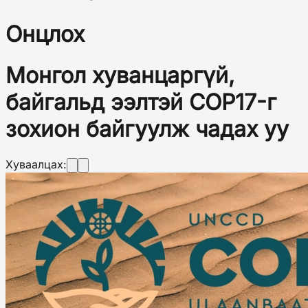
Онцлох
Монгол хуванцаргүй,
байгальд ээлтэй COP17-г
зохион байгуулж чадах уу
Хуваалцах: