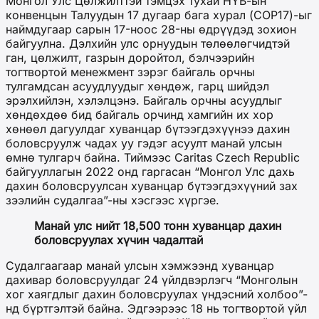
Монгол Улс Цөлжилттэй тэмцэх тухай НҮБ-ын
конвенцын Талуудын 17 дугаар бага хурал (COP17)-ыг
наймдугаар сарын 17-ноос 28-ны өдрүүдэд зохион
байгуулна. Дэлхийн улс орнуудын төлөөлөгчидтэй
ган, цөлжилт, газрын доройтол, бэлчээрийн
тогтвортой менежмент зэрэг байгаль орчны
тулгамдсан асуудлуудыг хөндөж, гарц шийдэл
эрэлхийлэн, хэлэлцэнэ. Байгаль орчны асуудлыг
хөндөхдөө бид байгаль орчинд хамгийн их хор
хөнөөл дагуулдаг хуванцар бүтээгдэхүүнээ дахин
боловсруулж чадах уу гэдэг асуулт манай улсын
өмнө тулгарч байна. Тиймээс Caritas Czech Republic
байгууллагын 2022 онд гаргасан “Монгол Улс дахь
дахин боловсруулсан хуванцар бүтээгдэхүүний зах
зээлийн судалгаа”-ны хэсгээс хүргэе.
Манай улс нийт 18,500 тонн хуванцар дахин
боловсруулах хүчин чадалтай
Судалгаагаар манай улсын хэмжээнд хуванцар
дахивар боловсруулдаг 24 үйлдвэрлэгч “Монголын
хог хаягдлыг дахин боловсруулах үндэсний холбоо”-
нд бүртгэлтэй байна. Эдгээрээс 18 нь тогтвортой үйл