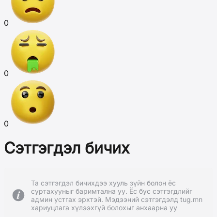
0
0
0
Сэтгэгдэл бичих
Та сэтгэгдэл бичихдээ хууль зүйн болон ёс
суртахууныг баримтална уу. Ёс бус сэтгэгдлийг
админ устгах эрхтэй. Мэдээний сэтгэгдэлд tug.mn
хариуцлага хүлээхгүй болохыг анхаарна уу