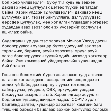
бол хоёр үйлдвэрлэгч буюу 11.1 хувь нь зөвхөн
дахивар нөөц цуглуулах цэгээс түүхий эд татдаг
байна. Харин үлдсэн 12 үйлдвэрлэгч дахивар нөөц
цуглуулах цэг, гэрээт байгууллага, дэлгүүрүүдээс
өөрсдөө цуглуулах, мөн хог ялган тушаадаг иргэдээс
худалдан авах зэрэг олон эх үүсвэрийг хослуулан
ашиглаж байна.
Судалгааны үр дүнгээс харахад Монгол Улсад дахин
боловсруулсан хуванцар бүтээгдэхүүний зах зээл
төрөлжиж, барилга, ахуйн хэрэглээ, эрүүл ахуй,
хагас боловсруулсан түүхий эдийн чиглэлд хөгжсөөр
байна. Энэ хэмжээний үйлдвэрлэлийн хүчин чадал
бий болжээ.
Гэвч энэ боломжийг бүрэн ашиглахын тулд ангилан
ялгасан хог хаягдлыг тээвэрлэлтийн явцад дахин
холихгүй байх, дахивар цуглуулах тогтолцоог
сайжруулах, үйлдвэр, СӨХ, өрхүүдийн уялдааг
бэхжүүлэх шаардлагатай. Хэрэв эдгээр асуудлыг
бодлогын түвшинд шийдэж чадвал COP17 хурлыг
байгальд ээлтэй, хуванцар хэрэглээг хамгийн бага
түвшинд барьсан байдлаар зохион байгуулах боломж