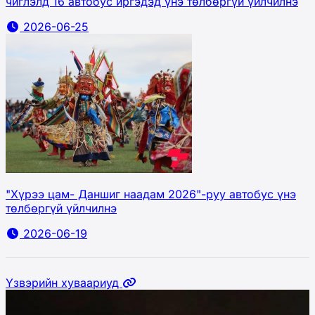
чиглэлд 16 автобус иргэдэд үнэ төлбөргүй үйлчилнэ
2026-06-25
"Хүрээ цам- Даншиг наадам 2026"-руу автобус үнэ
төлбөргүй үйлчилнэ
2026-06-19
Үзвэрийн хуваариуд