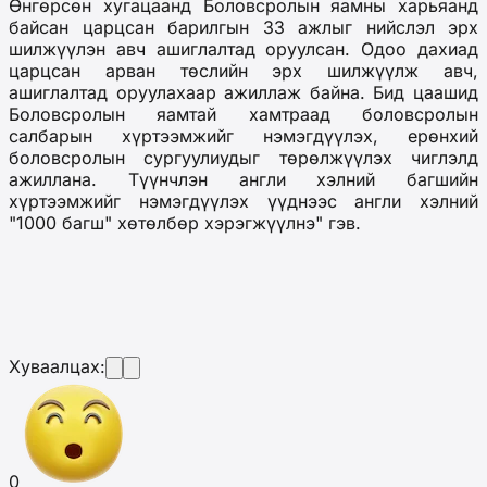
Өнгөрсөн хугацаанд Боловсролын яамны харьяанд
байсан царцсан барилгын 33 ажлыг нийслэл эрх
шилжүүлэн авч ашиглалтад оруулсан. Одоо дахиад
царцсан арван төслийн эрх шилжүүлж авч,
ашиглалтад оруулахаар ажиллаж байна. Бид цаашид
Боловсролын яамтай хамтраад боловсролын
салбарын хүртээмжийг нэмэгдүүлэх, ерөнхий
боловсролын сургуулиудыг төрөлжүүлэх чиглэлд
ажиллана. Түүнчлэн англи хэлний багшийн
хүртээмжийг нэмэгдүүлэх үүднээс англи хэлний
"1000 багш" хөтөлбөр хэрэгжүүлнэ" гэв.
Хуваалцах:
0