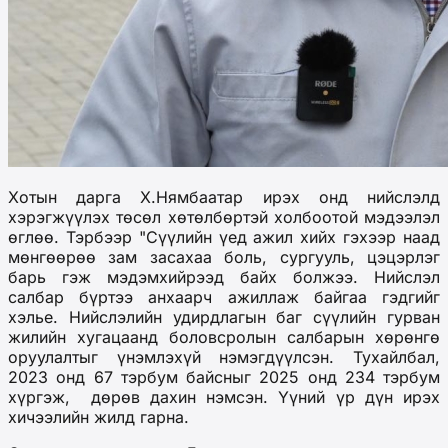
Хотын дарга Х.Нямбаатар ирэх онд нийслэлд
хэрэгжүүлэх төсөл хөтөлбөртэй холбоотой мэдээлэл
өглөө. Тэрбээр "Сүүлийн үед ажил хийх гэхээр наад
мөнгөөрөө зам засахаа боль, сургууль, цэцэрлэг
барь гэж мэдэмхийрээд байх болжээ. Нийслэл
салбар бүртээ анхаарч ажиллаж байгаа гэдгийг
хэлье. Нийслэлийн удирдлагын баг сүүлийн гурван
жилийн хугацаанд боловсролын салбарын хөрөнгө
оруулалтыг үнэмлэхүй нэмэгдүүлсэн. Тухайлбал,
2023 онд 67 тэрбум байсныг 2025 онд 234 тэрбум
хүргэж, дөрөв дахин нэмсэн. Үүний үр дүн ирэх
хичээлийн жилд гарна.