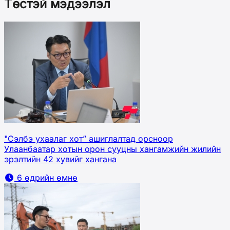
Төстэй мэдээлэл
"Сэлбэ ухаалаг хот” ашиглалтад орсноор
Улаанбаатар хотын орон сууцны хангамжийн жилийн
эрэлтийн 42 хувийг хангана
6 өдрийн өмнө