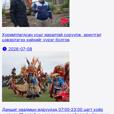
Хуримтлагдсан усыг яаралтай соруулж, ариутгал
цэвэрлэгээ хийхийг үүрэг болгов
2026-07-08
Даншиг наадмын өдрүүдэд 07:00-23:00 цагт хоёр