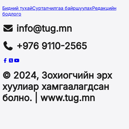
Бидний тухай
Сурталчилгаа байршуулах
Редакцийн
бодлого
info@tug.mn
+976 9110-2565
© 2024, Зохиогчийн эрх
хуулиар хамгаалагдсан
болно. | www.tug.mn