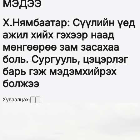
МЭДЭЭ
Х.Нямбаатар: Сүүлийн үед
ажил хийх гэхээр наад
мөнгөөрөө зам засахаа
боль. Сургууль, цэцэрлэг
барь гэж мэдэмхийрэх
болжээ
Хуваалцах: