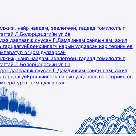
лжиж, найр наадам, зөвлөгөөн, гадаад томилолтыг
тагтай Л.Болорцэцэгийн үг ба
гэдээ даапаалж суусан Г.Дамдинням сайдын ам, ажил
ь гарцаагүй
Ерөнхийлөгч нарын үлдээсэн нэр төрийн өв
емператур огцом дулаарсан
лжиж, найр наадам, зөвлөгөөн, гадаад томилолтыг
тагтай Л.Болорцэцэгийн үг ба
гэдээ даапаалж суусан Г.Дамдинням сайдын ам, ажил
ь гарцаагүй
Ерөнхийлөгч нарын үлдээсэн нэр төрийн өв
емператур огцом дулаарсан