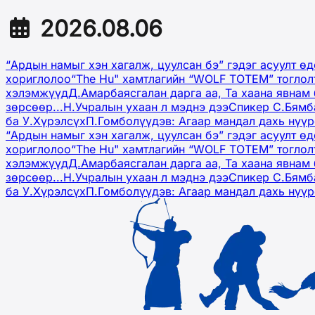
2026.08.06
“Ардын намыг хэн хагалж, цуулсан бэ” гэдэг асуулт ө
хориглолоо
“The Hu" хамтлагийн “WOLF TOTEM” тоглол
хэлэмжүүд
Д.Амарбаясгалан дарга аа, Та хаана явнам 
зөрсөөр...
Н.Учралын ухаан л мэднэ дээ
Спикер С.Бямб
ба У.Хүрэлсүх
П.Гомболүүдэв: Агаар мандал дахь нүү
“Ардын намыг хэн хагалж, цуулсан бэ” гэдэг асуулт ө
хориглолоо
“The Hu" хамтлагийн “WOLF TOTEM” тоглол
хэлэмжүүд
Д.Амарбаясгалан дарга аа, Та хаана явнам 
зөрсөөр...
Н.Учралын ухаан л мэднэ дээ
Спикер С.Бямб
ба У.Хүрэлсүх
П.Гомболүүдэв: Агаар мандал дахь нүү