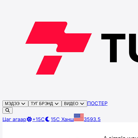
ПОСТЕР
МЭДЭЭ
ТУГ БРЭНД
ВИДЕО
Цаг агаар
+15C
15C
Ханш
3593.5