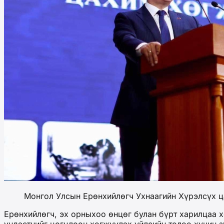
Монгол Улсын Ерөнхийлөгч Ухнаагийн Хүрэлсүх ц
Ерөнхийлөгч, эх орныхоо өнцөг булан бүрт харилцаа 