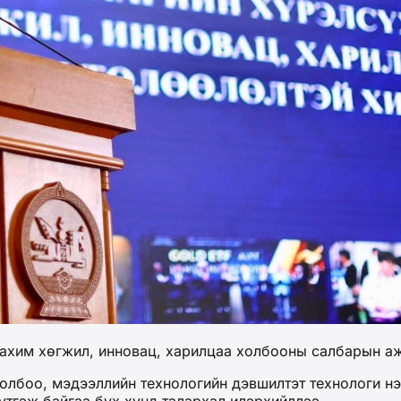
ахим хөгжил, инновац, харилцаа холбооны салбарын ажи
холбоо, мэдээллийн технологийн дэвшилтэт технологи н