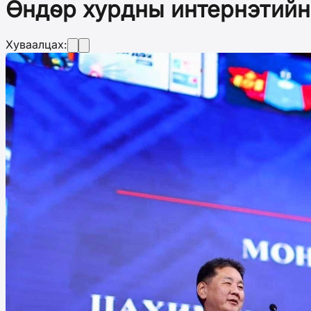
Өндөр хурдны интернэтийн
Хуваалцах: