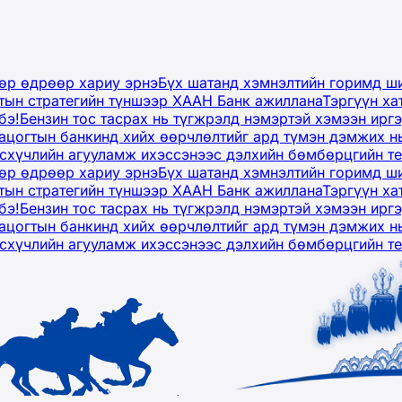
дөр өдрөөр хариу эрнэ
Бүх шатанд хэмнэлтийн горимд ши
тын стратегийн түншээр ХААН Банк ажиллана
Тэргүүн ха
бэ!
Бензин тос тасрах нь түгжрэлд нэмэртэй хэмээн ир
ацогтын банкинд хийх өөрчлөлтийг ард түмэн дэмжих н
рсхүчлийн агууламж ихэссэнээс дэлхийн бөмбөрцгийн т
дөр өдрөөр хариу эрнэ
Бүх шатанд хэмнэлтийн горимд ши
тын стратегийн түншээр ХААН Банк ажиллана
Тэргүүн ха
бэ!
Бензин тос тасрах нь түгжрэлд нэмэртэй хэмээн ир
ацогтын банкинд хийх өөрчлөлтийг ард түмэн дэмжих н
рсхүчлийн агууламж ихэссэнээс дэлхийн бөмбөрцгийн т