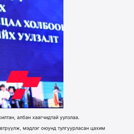
лтан, албан хаагчидтай уулзлаа.
эвтрүүлж, мэдлэг оюунд тулгуурласан цахим