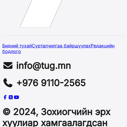
Бидний тухай
Сурталчилгаа байршуулах
Редакцийн
бодлого
info@tug.mn
+976 9110-2565
© 2024, Зохиогчийн эрх
хуулиар хамгаалагдсан