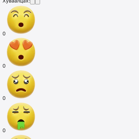
Хуваалцах:
0
0
0
0