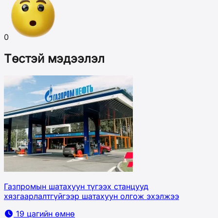
0
Төстэй мэдээлэл
Газпромын шатахуун түгээх станцууд
хязгаарлалтгүйгээр шатахуун олгож эхэлжээ
19 цагийн өмнө