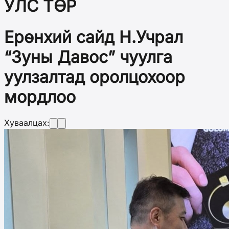
УЛС ТӨР
Ерөнхий сайд Н.Учрал
“Зуны Давос” чуулга
уулзалтад оролцохоор
мордлоо
Хуваалцах: