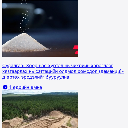
Судалгаа: Хоёр нас хүртэл нь чихрийн хэрэглээг
хязгаарлах нь сэтгэцийн олдмол хомсдол (деменци)-
д өртөх эрсдэлийг бууруулна
1 өдрийн өмнө