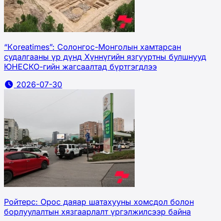
“Кoreatimes”: Солонгос-Монголын хамтарсан
судалгааны үр дүнд Хүннүгийн язгууртны булшнууд
ЮНЕСКО-гийн жагсаалтад бүртгэгдлээ
2026-07-30
Ройтерс: Орос даяар шатахууны хомсдол болон
борлуулалтын хязгаарлалт үргэлжилсээр байна