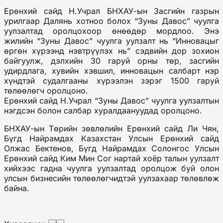
Ерөнхий сайд Н.Учрал БНХАУ-ын Засгийн газрын
урилгаар Далянь хотноо болох “Зуны Давос” чуулга
уулзалтад оролцохоор өнөөдөр мордлоо. Энэ
жилийн “Зуны Давос” чуулга уулзалт нь “Инновацыг
өргөн хүрээнд нэвтрүүлэх нь” сэдвийн дор зохион
байгуулж, дэлхийн 30 гаруй орны төр, засгийн
удирдлага, хувийн хэвшил, инновацын салбарт нэр
хүндтэй судалгааны хүрээлэн зэрэг 1500 гаруй
төлөөлөгч оролцоно.
Ерөнхий сайд Н.Учрал “Зуны Давос” чуулга уулзалтын
нэгдсэн болон салбар хуралдаануудад оролцоно.
БНХАУ-ын Төрийн зөвлөлийн Ерөнхий сайд Ли Чян,
Бүгд Найрамдах Казахстан Улсын Ерөнхий сайд
Олжас Бектенов, Бүгд Найрамдах Солонгос Улсын
Ерөнхий сайд Ким Мин Сог нартай хоёр талын уулзалт
хийхээс гадна чуулга уулзалтад оролцож буй олон
улсын бизнесийн төлөөлөгчидтэй уулзахаар төлөвлөж
байна.