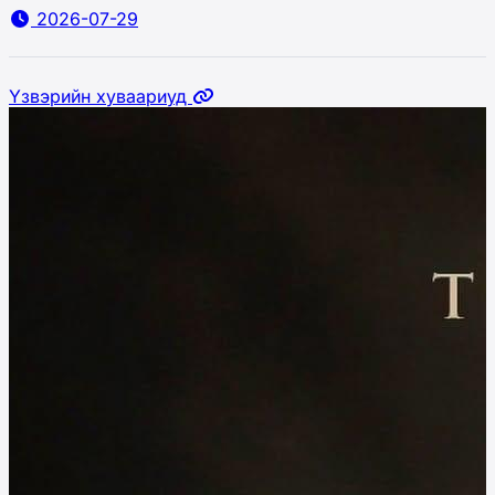
2026-07-29
Үзвэрийн хуваариуд