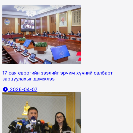
17 сая еврогийн зээлийг эрчим хүчний салбарт
зарцуулахыг дэмжлээ
2026-04-07