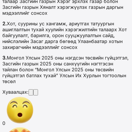
талаар Засгийн газрын Хэрэг эрхлэх газар болон
Засгийн газрын Хяналт хэрэгжүүлэх газрын даргын
мэдээллийг сонсох
2.
Хот, суурины ус хангамж, ариутгах татуургын
ашиглалтын тухай хуулийн хэрэгжилтийн талаарх Хот
байгуулалт, барилга, орон сууцжуулалтын сайд,
нийслэлийн Засаг дарга бөгөөд Улаанбаатар хотын
захирагчийн мэдээллийг сонсох
3.
Монгол Улсын 2025 оны нэгдсэн төсвийн гүйцэтгэл,
Засгийн газрын 2025 оны санхүүгийн нэгтгэсэн
тайлан болон “Монгол Улсын 2025 оны төсвийн
гүйцэтгэл батлах тухай” Улсын Их Хурлын тогтоолын
төсөл
Хуваалцах:
0