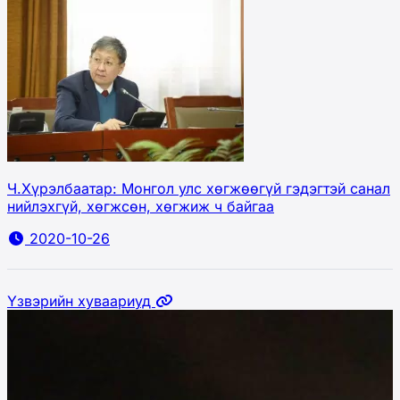
Ч.Хүрэлбаатар: Монгол улс хөгжөөгүй гэдэгтэй санал
нийлэхгүй, хөгжсөн, хөгжиж ч байгаа
2020-10-26
Үзвэрийн хуваариуд