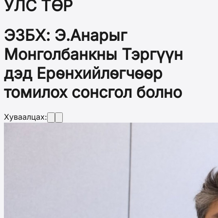
УЛС ТӨР
ЭЗБХ: Э.Анарыг
Монголбанкны Тэргүүн
дэд Ерөнхийлөгчөөр
томилох сонсгол болно
Хуваалцах: