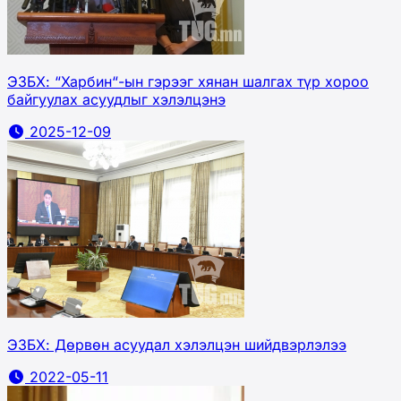
ЭЗБХ: “Харбин“-ын гэрээг хянан шалгах түр хороо
байгуулах асуудлыг хэлэлцэнэ
2025-12-09
ЭЗБХ: Дөрвөн асуудал хэлэлцэн шийдвэрлэлээ
2022-05-11