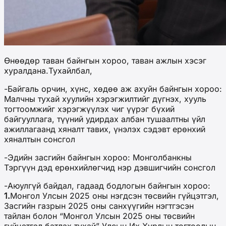
Өнөөдөр таван байнгын хороо, таван ажлын хэсэг
хуралдана.Тухайлбал,
-Байгаль орчин, хүнс, хөдөө аж ахуйн байнгын хороо:
Малчны тухай хуулийн хэрэгжилтийг дүгнэх, хууль
тогтоомжийг хэрэгжүүлэх чиг үүрэг бүхий
байгууллага, түүний удирдах албан тушаалтны үйл
ажиллагаанд хяналт тавих, үнэлэх сэдэвт ерөнхий
хяналтын сонсгол
-Эдийн засгийн байнгын хороо: Монголбанкны
Тэргүүн дэд ерөнхийлөгчид нэр дэвшигчийн сонсгол
-Аюулгүй байдал, гадаад бодлогын байнгын хороо:
1.
Монгол Улсын 2025 оны нэгдсэн төсвийн гүйцэтгэл,
Засгийн газрын 2025 оны санхүүгийн нэгтгэсэн
тайлан болон “Монгол Улсын 2025 оны төсвийн