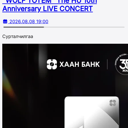
“WOLF TOTEM” The HU 10th
Аnniversary LIVE CONCERT
2026.08.08 19:00
Сурталчилгаа