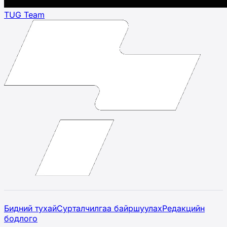
TUG Team
Бидний тухай
Сурталчилгаа байршуулах
Редакцийн
бодлого