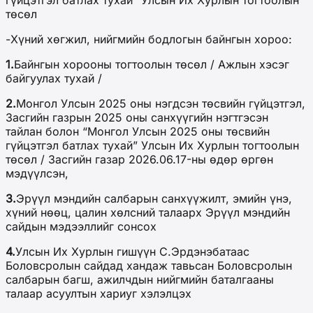
гүйцэтгэл батлах тухай” Улсын Их Хурлын тогтоолын
төсөл
-Хүний хөгжил, нийгмийн бодлогын байнгын хороо:
1.
Байнгын хорооны тогтоолын төсөл / Ажлын хэсэг
байгуулах тухай /
2.
Монгол Улсын 2025 оны нэгдсэн төсвийн гүйцэтгэл,
Засгийн газрын 2025 оны санхүүгийн нэгтгэсэн
тайлан болон “Монгол Улсын 2025 оны төсвийн
гүйцэтгэл батлах тухай” Улсын Их Хурлын тогтоолын
төсөл / Засгийн газар 2026.06.17-ны өдөр өргөн
мэдүүлсэн,
3.
Эрүүл мэндийн салбарын санхүүжилт, эмийн үнэ,
хүний нөөц, цалин хөлсний талаарх Эрүүл мэндийн
сайдын мэдээллийг сонсох
4.
Улсын Их Хурлын гишүүн С.Эрдэнэбатаас
Боловсролын сайдад хандаж тавьсан Боловсролын
салбарын багш, ажилчдын нийгмийн баталгааны
талаар асуултын хариуг хэлэлцэх