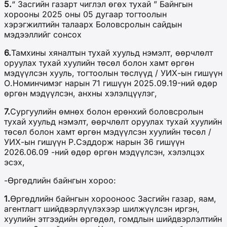
5.
“ Засгийн газарт чиглэл өгөх тухай ” Байнгын
хорооны 2025 оны 05 дугаар тогтоолын
хэрэгжилтийн талаарх Боловсролын сайдын
мэдээллийг сонсох
6.
Тамхины хяналтын тухай хуульд нэмэлт, өөрчлөлт
оруулах тухай хуулийн төсөл болон хамт өргөн
мэдүүлсэн хууль, тогтоолын төслүүд / УИХ-ын гишүүн
О.Номинчимэг нарын 71 гишүүн 2025.09.19-ний өдөр
өргөн мэдүүлсэн, анхны хэлэлцүүлэг,
7.
Сургуулийн өмнөх болон ерөнхий боловсролын
тухай хуульд нэмэлт, өөрчлөлт оруулах тухай хуулийн
төсөл болон хамт өргөн мэдүүлсэн хуулийн төсөл /
УИХ-ын гишүүн Р.Сэддорж нарын 36 гишүүн
2026.06.09 -ний өдөр өргөн мэдүүлсэн, хэлэлцэх
эсэх,
-Өргөдлийн байнгын хороо:
1.
Өргөдлийн байнгын хорооноос Засгийн газар, яам,
агентлагт шийдвэрлүүлэхээр шилжүүлсэн иргэн,
хуулийн этгээдийн өргөдөл, гомдлын шийдвэрлэлтийн