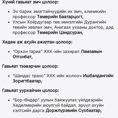
Хүний гавьяат эмч цолоор:
Эх барих эмэгтэйчүүдийн их эмч, клиникийн
профессор
Төмөрийн Баатарцогт,
Улсын Хоёрдугаар төв эмнэлгийн Дурангийн
төвийн зөвлөх эмч, Анагаах ухааны доктор, дэд
профессор
Төмөрийн Цэндсүрэн,
Хөдөө аж ахуйн ажилтан цолоор:
“Орхон тариа” ХХК-ийн захирал
Ламзавын
Отгонбат,
Гавьяат тээвэрчин цолоор:
“Шандас транс” ХХК-ийн жолооч
Ишбалдангийн
Зоригтбаатар,
Гавьяат уурхайчин цолоор:
“Бор-Өндөр” уулын баяжуулах үйлдвэрийн
Хөдөлмөрийн аюулгүй байдал, эрүүл ахуйн
хэлтсийн дарга
Доржпүрэвийн Сүхбаатар,