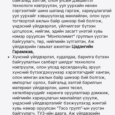
байгальд ээлтэй, олон улсын дэвшилтэт
технологи нэвтрүүлэн, уул уурхайн нөхөн
сэргээлтийг шинэ шатанд гаргаж, хариуцлагатай
уул уурхайг хэвшүүлэхэд манлайлан, олон зуун
тогтвортой ажлын байр шинээр бий болгож,
үндэсний үйлдвэрлэл, үйлчилгээг бүтээн
цогцлоож, нийгэм, эдийн засагт үнэтэй хувь
нэмэр оруулсан “Монполимет” группын үүсгэн
байгуулагч, төр, нийгмийн зүтгэлтэн, Аж
үйлдвэрийн гавьяат ажилтан
Цэдэнгийн
Гарамжав,
Хүнсний үйлдвэрлэл, худалдаа, барилга бүтээн
байгуулалтын салбарт шилдэг технологи
нэвтрүүлж, олон улсад өрсөлдөхүйц эрүүл
хүнсний бүтээгдэхүүнээр хэрэглэгчдийг ханган,
олон мянган ажлын байр шинээр бий болгож,
импортыг орлох, байгальд ээлтэй барилгын
материал үйлдвэрлэн, шинэ төсөл,
хөтөлбөрүүдийг хөрөнгө оруулалтаар дэмжиж,
нийгмийн хариуцлагын манлайлал үзүүлж,
үндэсний үйлдвэрлэлийг бэхжүүлэхэд жинтэй
хувь нэмэр оруулсан “Тэсо групп”-ын үүсгэн
байгуулагч, ТУЗ-ийн дарга, Аж үйлдвэрийн