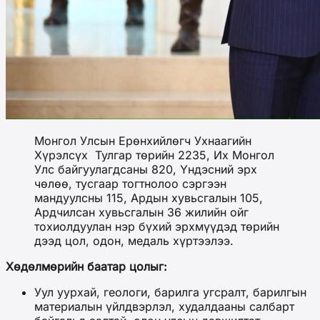
Монгол Улсын Ерөнхийлөгч Ухнаагийн
Хүрэлсүх Тулгар төрийн 2235, Их Монгол
Улс байгуулагдсаны 820, Үндэсний эрх
чөлөө, тусгаар тогтнолоо сэргээн
мандуулсны 115, Ардын хувьсгалын 105,
Ардчилсан хувьсгалын 36 жилийн ойг
тохиолдуулан нэр бүхий эрхмүүдэд төрийн
дээд цол, одон, медаль хүртээлээ.
Хөдөлмөрийн баатар цолыг:
Уул уурхай, геологи, барилга угсралт, барилгын
материалын үйлдвэрлэл, худалдааны салбарт