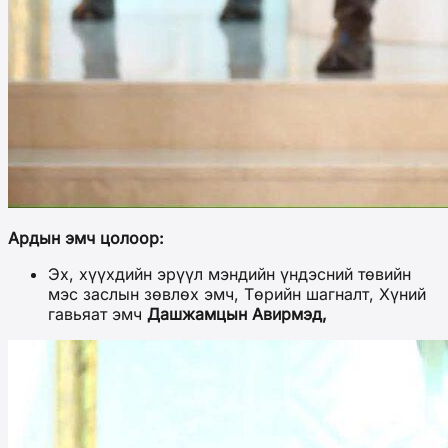
Ардын эмч цолоор:
Эх, хүүхдийн эрүүл мэндийн үндэсний төвийн
мэс заслын зөвлөх эмч, Төрийн шагналт, Хүний
гавьяат эмч
Дашжамцын Авирмэд,