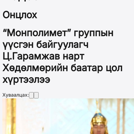
Онцлох
“Монполимет” группын
үүсгэн байгуулагч
Ц.Гарамжав нарт
Хөдөлмөрийн баатар цол
хүртээлээ
Хуваалцах: