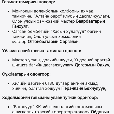
Гавьяат тамирчин цолоор:
Монголын волейболын холбооны ахмад
тамирчин, “Алтайн барс” клубын дасгалжуулагч,
Олон улсын хэмжээний мастер
Баярбаатарын
Ганхуяг,
Сагсан бөмбөгийн “Хасын хүлэгүүд” багийн
тамирчин, Олон улсын хэмжээний
мастер
Отгонбаатарын Сэргэлэн,
Үйлчилгээний гавьяат ажилтан цолоор:
Мастер үсчин, дэлхийн шүүгч, Үндэсний эрэгтэй
шигшээ багийн дасгалжуулагч
Догсомын Одхүү,
Сүхбаатарын одонгоор:
Хилийн цэргийн 0130 дугаар ангийн ахмад
хилчин, бэлтгэл хошууч
Пэрэнлэйн Бөхчулуун,
Хөдөлмөрийн гавьяаны улаан тугийн одонгоор:
“Багануур” ХК-ийн технологийн автомашины
ашиглалтын хэсгийн оператор жолооч
Ойдовын