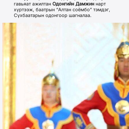
гавьяат ажилтан
Одонгийн Дамжин
нарт
хүртээж, баатрын “Алтан соёмбо” тэмдэг,
Сүхбаатарын одонгоор шагналаа.