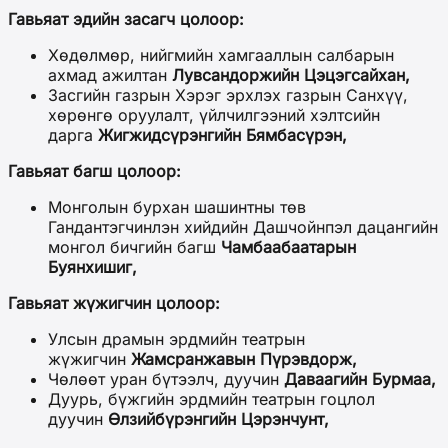
Гавьяат эдийн засагч цолоор:
Хөдөлмөр, нийгмийн хамгааллын салбарын
ахмад ажилтан
Лувсандоржийн Цэцэгсайхан,
Засгийн газрын Хэрэг эрхлэх газрын Санхүү,
хөрөнгө оруулалт, үйлчилгээний хэлтсийн
дарга
Жигжидсүрэнгийн Бямбасүрэн,
Гавьяат багш цолоор:
Монголын бурхан шашинтны төв
Гандантэгчинлэн хийдийн Дашчойнпэл дацангийн
монгол бичгийн багш
Чамбаабаатарын
Буянхишиг,
Гавьяат жүжигчин цолоор:
Улсын драмын эрдмийн театрын
жүжигчин
Жамсранжавын Пүрэвдорж,
Чөлөөт уран бүтээлч, дуучин
Даваагийн Бурмаа,
Дуурь, бүжгийн эрдмийн театрын гоцлол
дуучин
Өлзийбүрэнгийн Цэрэнчунт,