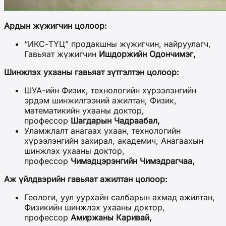
Ардын жүжигчин цолоор:
“ИКС-ТҮЦ” продакшны жүжигчин, найруулагч,
Гавьяат жүжигчин
Ишдоржийн Одончимэг,
Шинжлэх ухааны гавьяат зүтгэлтэн цолоор:
ШУА-ийн Физик, технологийн хүрээлэнгийн
эрдэм шинжилгээний ажилтан, Физик,
математикийн ухааны доктор,
профессор
Шагдарын Чадраабал,
Уламжлалт анагаах ухаан, технологийн
хүрээлэнгийн захирал, академич, Анагаахын
шинжлэх ухааны доктор,
профессор
Чимэдцэрэнгийн Чимэдрагчаа,
Аж үйлдвэрийн гавьяат ажилтан цолоор:
Геологи, уул уурхайн салбарын ахмад ажилтан,
Физикийн шинжлэх ухааны доктор,
профессор
Амиржаны Каривай,