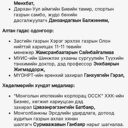
Мөнхбат,
Дархан-Уул аймгийн Биеийн тамир, спортын
газрын самбо, жудо бөхийн
дасгалжуулагч
Данзандагвын Балжинням,
Алтан гадас одонгоор:
Засгийн газрын Хэрэг эрхлэх газрын Олон
нийттэй харилцах 11-11 төвийн
менежер
Жамсранбаатарын Сайнбайгалмаа
МУИС-ийн Шинжлэх ухааны сургуулийн Түүхийн
тэнхимийн доктор, дэд профессор
Энхбаярын
Жигмэддорж,
МҮОНРТ-ийн ерөнхий захирал
Ганхуягийн Гэрэл,
Хөдөлмөрийн хүндэт медалиар:
“Монголын ипотекийн корпорац ОССК” ХХК-ийн
Бизнес, хөгжил хариуцсан дэд
захирал
Цэвээнрэгзэнгийн Батбаяр,
Монголбанкны Эрсдлийн удирдлага, дотоод
аудитын газрын ахлах хянан
шалгагч
Сурмаажавын Ганбаяр
нарыг шагналаа.