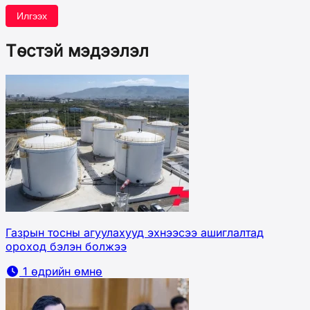
Илгээх
Төстэй мэдээлэл
Газрын тосны агуулахууд эхнээсээ ашиглалтад
ороход бэлэн болжээ
1 өдрийн өмнө