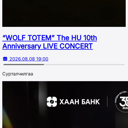
“WOLF TOTEM” The HU 10th
Аnniversary LIVE CONCERT
2026.08.08 19:00
Сурталчилгаа