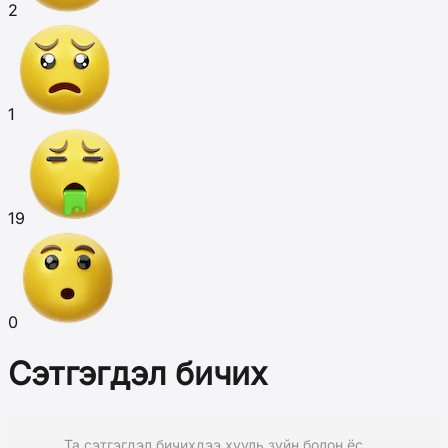
2
1
19
0
Сэтгэгдэл бичих
Та сэтгэгдэл бичихдээ хууль зүйн болон ёс