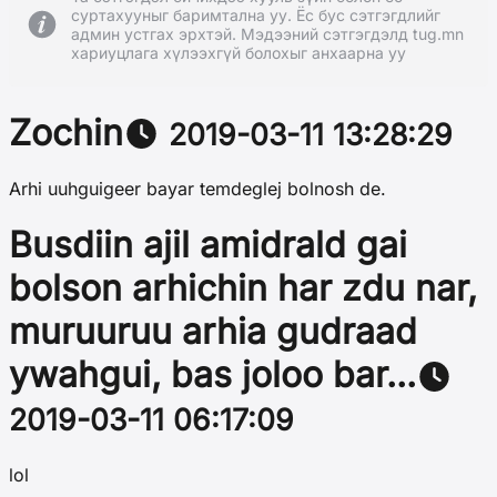
суртахууныг баримтална уу. Ёс бус сэтгэгдлийг
админ устгах эрхтэй. Мэдээний сэтгэгдэлд tug.mn
хариуцлага хүлээхгүй болохыг анхаарна уу
Zochin
2019-03-11 13:28:29
Arhi uuhguigeer bayar temdeglej bolnosh de.
Busdiin ajil amidrald gai
bolson arhichin har zdu nar,
muruuruu arhia gudraad
ywahgui, bas joloo bar...
2019-03-11 06:17:09
lol