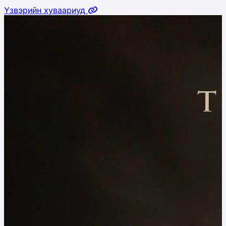
Үзвэрийн хуваариуд