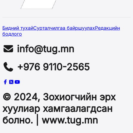
Бидний тухай
Сурталчилгаа байршуулах
Редакцийн
бодлого
info@tug.mn
+976 9110-2565
© 2024, Зохиогчийн эрх
хуулиар хамгаалагдсан
болно. | www.tug.mn