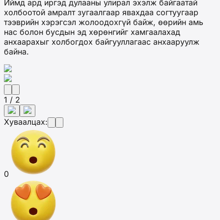
Иймд ард иргэд дулааны улирал эхэлж байгаатай
холбоотой амралт зугаалгаар явахдаа согтуугаар
тээврийн хэрэгсэл жолоодохгүй байж, өөрийн амь
нас болон бусдын эд хөрөнгийг хамгаалахад
анхаарахыг холбогдох байгууллагаас анхааруулж
байна.
1 / 2
Хуваалцах:
0