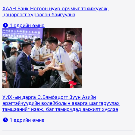
ХААН Банк Ногоон нуур орчмыг тохижуулж,
цэцэрлэгт хүрээлэн байгуулна
1 өдрийн өмнө
УИХ-ын дарга С.Бямбацогт Зүүн Азийн
эрэгтэйчүүдийн волейболын аварга шалгаруулах
тэмцээнийг нээж, баг тамирчдад амжилт хүслээ
1 өдрийн өмнө