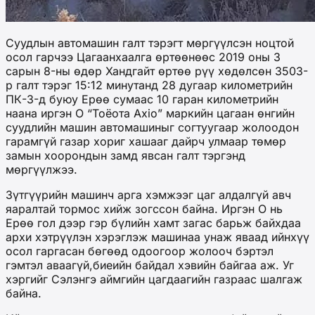
Суудлын автомашин галт тэрэгт мөргүүлсэн ноцтой
осол гарчээ Цагаанхаалга өртөөнөөс 2019 оны 3
сарын 8-ны өдөр Хандгайт өртөө рүү хөдөлсөн 3503-
р галт тэрэг 15:12 минутанд 28 дугаар километрийн
ПК-3-д буюу Ерөө сумаас 10 гаран километрийн
наана иргэн О “Тоёота Axio” маркийн цагаан өнгийн
суудлийн машин автомашиныг согтуугаар жолоодон
гарамгүй газар хориг хашааг дайрч улмаар төмөр
замын хоорондын замд явсан галт тэргэнд
мөргүүлжээ.
Зүтгүүрийн машинч арга хэмжээг цаг алдалгүй авч
яаралтай тормос хийж зогссон байна. Иргэн О нь
Ерөө гол дээр гэр бүлийн хамт загас барьж байхдаа
архи хэтрүүлэн хэрэглэж машинаа унаж яваад ийнхүү
осол гаргасан бөгөөд одоогоор жолооч бэртэл
гэмтэл аваагүй,биеийн байдал хэвийн байгаа аж. Уг
хэргийг Сэлэнгэ аймгийн цагдаагийн газраас шалгаж
байна.