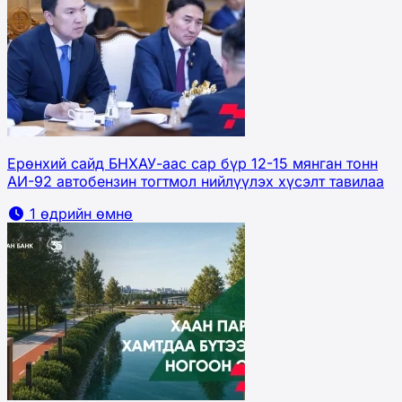
Ерөнхий сайд БНХАУ-аас сар бүр 12-15 мянган тонн
АИ-92 автобензин тогтмол нийлүүлэх хүсэлт тавилаа
1 өдрийн өмнө