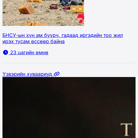
БНСУ-ын хүн ам буурч, гадаад иргэдийн тоо жил
ирэх тусам өссөөр байна
23 цагийн өмнө
Үзвэрийн хуваариуд