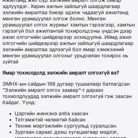
эдлүүлдэг. Харин ажлын зайлшгүй шаардлагаар
ээлжийн амралтаа биеэр эдэлж чадаагүй ажилтанд
мөнгөн урамшуулал олгож болно. Мөнгөн
урамшуулал олгох журмыг хамтын гэрээгээр, хамтын
гэрээгүй бол ажилтантай тохиролцсоны үндсэн дээр
ажил олгогчийн шийдвэрээр зохицуулна. Иймд ажил
олгогчийн шийдвэрээр ажлын зайлшгүй шаардлагаар
ээлжийн амралтаа эдлээгүй бол ямар хэмжээний
мөнгөн урамшуулал олгохыг урьдчилан тохирох нь
зүйтэй
Ямар тохиолдолд ээлжийн амралт олгохгүй вэ?
ЭМНХ-ын сайдын 166 дугаар тушаалаар батлагдсан
“Ээлжийн амралт олгох заавар”-т дараах
тохиолдлуудад ээлжийн амралт олгохгүй гэж заасан
байдаг. Үүнд:
Цэргийн жинхэнэ алба хаасан
Тэтгэмжтэй чөлөөтэй байсан
Техник мэргэжлийн сургуульд суралцсан.
Зургаан сараас дээш хугацаагаар мэдлэг,
мэргэжлээ дээшлүүлэхээр суралцсан эдгээр