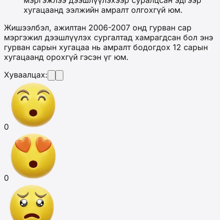
хугацаанд ээлжийн амралт олгохгүй юм.
Жишээлбэл, ажилтан 2006-2007 онд гурван сар
мэргэжил дээшлүүлэх сургалтад хамрагдсан бол энэ
гурван сарын хугацаа нь амралт бодогдох 12 сарын
хугацаанд орохгүй гэсэн үг юм.
Хуваалцах:
0
0