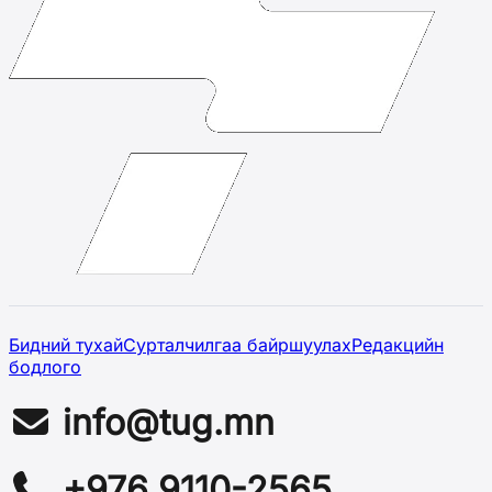
Бидний тухай
Сурталчилгаа байршуулах
Редакцийн
бодлого
info@tug.mn
+976 9110-2565