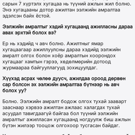
сарын 7 хүртэлх хугацаа нь түүний ажлын жил болно.
Энэ хугацааны дотор ажилтан ээлжийн амралтаа
эдэлсэн байх ёстой.
Ээлжийн амралтыг хэдий хугацаанд ажилласны дараа
авах эрхтэй болох вэ?
Ер нь хэдийд ч авч болно. Ажилтныг ямар
хугацаагаар ажиллуулсны дараа хэдийд ээлжийн
амралт олгох болон хоёр амралтын хоорондох
хугацааг хамтын гэрээ, хөдөлмөрийн дотоод
журмаараа байгууллагууд зохицуулдаг.
Хүүхэд асрах чөлөө дуусч, ажилдаа ороод дөрвөн
сар болсон эх ээлжийн амралтаа бүтнээр нь авч
болох уу?
Болно. Ээлжийн амралт бодож олгох тухай зааварт
зааснаар хэрвээ ажилтан ажлаас халагдах тухай
асуудал тавигдаагүй байгаа бол түүний ээлжийн
амралтыг ажилласан хугацаанд ногдуулж биш ажлын
бүтэн жилээр тооцож олгохоор тусгасан байдаг.