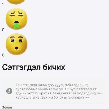
1
0
0
Сэтгэгдэл бичих
Та сэтгэгдэл бичихдээ хууль зүйн болон ёс
суртахууныг баримтална уу. Ёс бус сэтгэгдлийг
админ устгах эрхтэй. Мэдээний сэтгэгдэлд tug.mn
хариуцлага хүлээхгүй болохыг анхаарна уу
Зочин