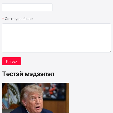
Сэтгэгдэл бичих
Илгээх
Төстэй мэдээлэл