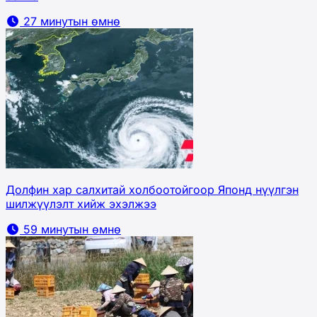
27 минутын өмнө
Долфин хар салхитай холбоотойгоор Японд нүүлгэн
шилжүүлэлт хийж эхэлжээ
59 минутын өмнө