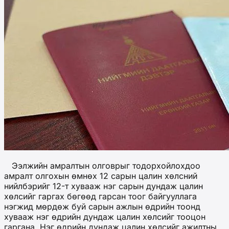
Ээлжийн амралтын олговрыг тодорхойлохдоо
амралт олгохын өмнөх 12 сарын цалин хөлсний
нийлбэрийг 12-т хувааж нэг сарын дундаж цалин
хөлсийг гаргах бөгөөд гарсан тоог байгууллага
нэгжид мөрдөж буй сарын ажлын өдрийн тоонд
хувааж нэг өдрийн дундаж цалин хөлсийг тооцон
гаргана. Нэг өдрийн дундаж цалин хөлсийг ажилтны