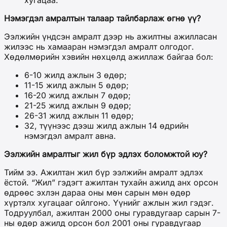
Нэмэгдэл амралтын талаар тайлбарлаж өгнө үү?
Ээлжийн үндсэн амралт дээр нь ажилтны ажилласан
жилээс нь хамааран нэмэгдэл амралт олгодог.
Хөдөлмөрийн хэвийн нөхцөлд ажиллаж байгаа бол:
6-10 жилд ажлын 3 өдөр;
11-15 жилд ажлын 5 өдөр;
16-20 жилд ажлын 7 өдөр;
21-25 жилд ажлын 9 өдөр;
26-31 жилд ажлын 11 өдөр;
32, түүнээс дээш жилд ажлын 14 өдрийн
нэмэгдэл амралт авна.
Ээлжийн амралтыг жил бүр эдлэх боломжтой юу?
Тийм ээ. Ажилтан жил бүр ээлжийн амралт эдлэх
ёстой. “Жил” гэдэгт ажилтан тухайн ажилд анх орсон
өдрөөс эхлэн дараа оны мөн сарын мөн өдөр
хүртэлх хугацааг ойлгоно. Үүнийг ажлын жил гэдэг.
Тодруулбал, ажилтан 2000 оны гуравдугаар сарын 7-
ны өдөр ажилд орсон бол 2001 оны гуравдугаар