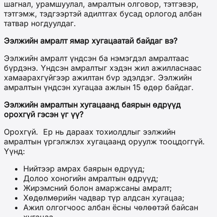
шагнал, урамшуулал, амралтын олговор, тэтгэвэр,
тэтгэмж, тэдгээртэй адилтгах бусад орлогод албан
татвар ногдуулдаг.
Ээлжийн амралт ямар хугацаатай байдаг вэ?
Ээлжийн амралт үндсэн ба нэмэгдэл амралтаас
бүрдэнэ. Үндсэн амралтыг хэдэн жил ажилласнаас
хамаарахгүйгээр ажилтан бvр эдэлдэг. Ээлжийн
амралтын үндсэн хугацаа ажлын 15 өдөр байдаг.
Ээлжийн амралтын хугацаанд баярын өдрүүд
орохгүй гэсэн үг үү?
Орохгүй. Ер нь дараах тохиолдлыг ээлжийн
амралтын үргэлжлэх хугацаанд оруулж тооцдоггүй.
Үүнд:
Нийтээр амрах баярын өдрүүд;
Долоо хоногийн амралтын өдрүүд;
Жирэмсний болон амаржсаны амралт;
Хөдөлмөрийн чадвар түр алдсан хугацаа;
Ажил олгогчоос албан ёсны чөлөөтэй байсан
хугацаа.​​