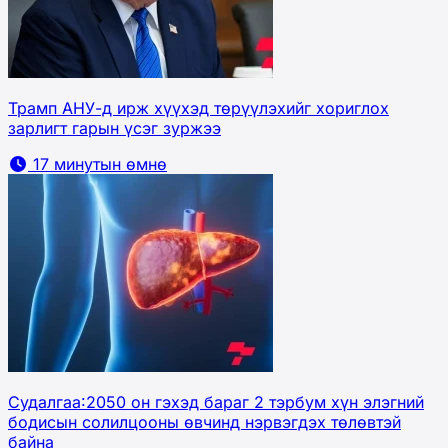
Трамп АНУ-д ирж хүүхэд төрүүлэхийг хориглох
зарлигт гарын үсэг зуржээ
17 минутын өмнө
Судалгаа:2050 он гэхэд бараг 2 тэрбум хүн элэгний
бодисын солилцооны өвчинд нэрвэгдэх төлөвтэй
байна