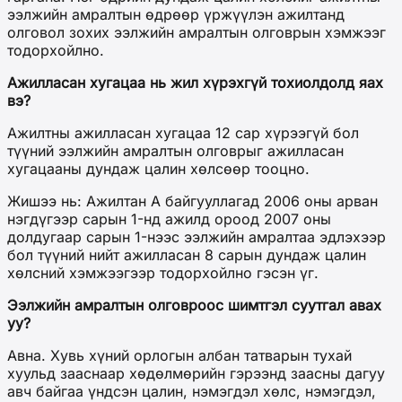
ээлжийн амралтын өдрөөр үржүүлэн ажилтанд
олговол зохих ээлжийн амралтын олговрын хэмжээг
тодорхойлно.
Ажилласан хугацаа нь жил хүрэхгүй тохиолдолд яах
вэ?
Ажилтны ажилласан хугацаа 12 сар хүрээгүй бол
түүний ээлжийн амралтын олговрыг ажилласан
хугацааны дундаж цалин хөлсөөр тооцно.
Жишээ нь: Ажилтан А байгууллагад 2006 оны арван
нэгдүгээр сарын 1-нд ажилд ороод 2007 оны
долдугаар сарын 1-нээс ээлжийн амралтаа эдлэхээр
бол түүний нийт ажилласан 8 сарын дундаж цалин
хөлсний хэмжээгээр тодорхойлно гэсэн үг.
Ээлжийн амралтын олговроос шимтгэл суутгал авах
уу?
Авна. Хувь хүний орлогын албан татварын тухай
хуульд зааснаар хөдөлмөрийн гэрээнд заасны дагуу
авч байгаа үндсэн цалин, нэмэгдэл хөлс, нэмэгдэл,