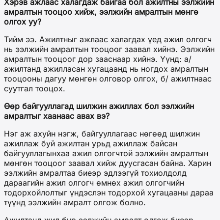
Хэрэв ажлаас халагдаж байгаа бол ажилтны ээлжийн
амралтын тооцоо хийж, ээлжийн амралтын мөнгө
олгох уу?
Тийм ээ. Ажилтныг ажлаас халагдах үед ажил олгогч
нь ээлжийн амралтын тооцоог заавал хийнэ. Ээлжийн
амралтын тооцоог дор зааснаар хийнэ. Үүнд: а/
ажилтанд ажилласан хугацаанд нь ногдох амралтын
тооцооны дагуу мөнгөн олговор олгох, б/ ажилтнаас
суутгал тооцох.
Өөр байгууллагад шилжин ажиллах бол ээлжийн
амралтыг хаанаас авах вэ?
Нэг аж ахуйн нэгж, байгууллагаас нөгөөд шилжин
ажиллаж буй ажилтан урьд ажиллаж байсан
байгууллагынхаа ажил олгогчтой ээлжийн амралтын
мөнгөн тооцоог заавал хийж дуусгасан байна. Харин
ээлжийн амралтаа биеэр эдлээгүй тохиолдолд
дараагийн ажил олгогч өмнөх ажил олгогчийн
тодорхойлолтыг үндэслэн тодорхой хугацааны дараа
түүнд ээлжийн амралт олгож болно.
Ажилтанд жил бүр ээлжийн амралт олгож биеэр