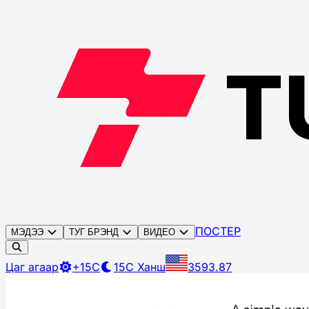
ПОСТЕР
МЭДЭЭ
ТУГ БРЭНД
ВИДЕО
Цаг агаар
+15C
15C
Ханш
3593.87