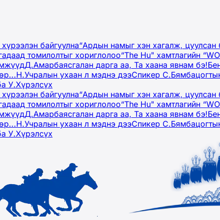
 хүрээлэн байгуулна
“Ардын намыг хэн хагалж, цуулсан 
гадаад томилолтыг хориглолоо
“The Hu" хамтлагийн “W
эмжүүд
Д.Амарбаясгалан дарга аа, Та хаана явнам бэ!
Бе
р...
Н.Учралын ухаан л мэднэ дээ
Спикер С.Бямбацогтын
ба У.Хүрэлсүх
 хүрээлэн байгуулна
“Ардын намыг хэн хагалж, цуулсан 
гадаад томилолтыг хориглолоо
“The Hu" хамтлагийн “W
эмжүүд
Д.Амарбаясгалан дарга аа, Та хаана явнам бэ!
Бе
р...
Н.Учралын ухаан л мэднэ дээ
Спикер С.Бямбацогтын
ба У.Хүрэлсүх