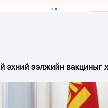
й эхний ээлжийн вакциныг х