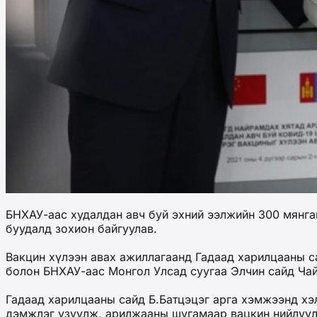
БНХАУ-аас худалдан авч буй эхний ээлжийн 300 мянган
буудалд зохион байгуулав.
Вакцин хүлээн авах ажиллагаанд Гадаад харилцааны с
болон БНХАУ-аас Монгол Улсад суугаа Элчин сайд Ча
Гадаад харилцааны сайд Б.Батцэцэг арга хэмжээнд хэ
дэмжлэг үзүүлж, арилжааны шугамаар вацкин нийлүүлэ