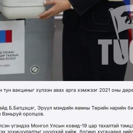
 тун вакциныг хүлээн авах арга хэмжээг 2021 оны дөрө
айд Б.Батцэцэг, Эрүүл мэндийн яамны Төрийн нарийн б
й Вэньруй оролцов.
лсэн үгэндээ Монгол Улсын ковид-19 цар тахалтай тэм
х зохицуулалтыг шуурхай хийж, богино хугацаанд нийл