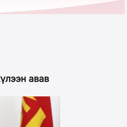
үлээн авав