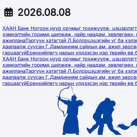
2026.08.08
ХААН Банк Ногоон нуур орчмыг тохижуулж, цэцэрлэгт
хэмнэлтийн горимд шилжиж, найр наадам, зөвлөгөөн, 
ажиллана
Тэргүүн хатагтай Л.Болорцэцэгийн үг ба хэл
даапаалж суусан Г.Дамдинням сайдын ам, ажил зөрсөө
гарцаагүй
Ерөнхийлөгч нарын үлдээсэн нэр төрийн өв 
ХААН Банк Ногоон нуур орчмыг тохижуулж, цэцэрлэгт
хэмнэлтийн горимд шилжиж, найр наадам, зөвлөгөөн, 
ажиллана
Тэргүүн хатагтай Л.Болорцэцэгийн үг ба хэл
даапаалж суусан Г.Дамдинням сайдын ам, ажил зөрсөө
гарцаагүй
Ерөнхийлөгч нарын үлдээсэн нэр төрийн өв 