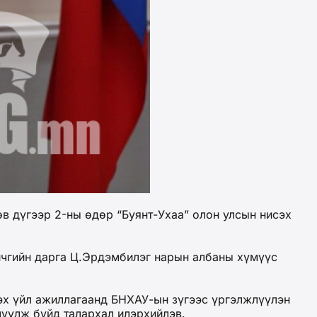
в дүгээр 2-ны өдөр “Буянт-Ухаа” олон улсын нисэх
ичгийн дарга Ц.Эрдэмбилэг нарын албаны хүмүүс
цэх үйл ажиллагаанд БНХАУ-ын зүгээс үргэлжлүүлэн
үүлж буйд талархал илэрхийлэв.