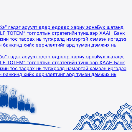
бэ” гэдэг асуулт өдөр өдрөөр хариу эрнэ
Бүх шатанд
OLF TOTEM” тоглолтын стратегийн түншээр ХААН Банк
нзин тос тасрах нь түгжрэлд нэмэртэй хэмээн иргэдээ
 банкинд хийх өөрчлөлтийг ард түмэн дэмжих нь
бэ” гэдэг асуулт өдөр өдрөөр хариу эрнэ
Бүх шатанд
OLF TOTEM” тоглолтын стратегийн түншээр ХААН Банк
нзин тос тасрах нь түгжрэлд нэмэртэй хэмээн иргэдээ
 банкинд хийх өөрчлөлтийг ард түмэн дэмжих нь