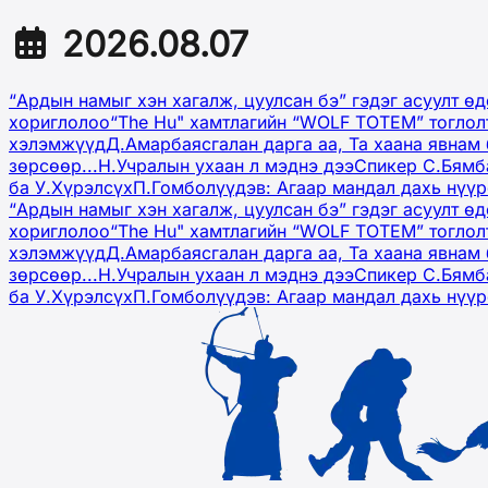
2026.08.07
“Ардын намыг хэн хагалж, цуулсан бэ” гэдэг асуулт ө
хориглолоо
“The Hu" хамтлагийн “WOLF TOTEM” тоглол
хэлэмжүүд
Д.Амарбаясгалан дарга аа, Та хаана явнам 
зөрсөөр...
Н.Учралын ухаан л мэднэ дээ
Спикер С.Бямб
ба У.Хүрэлсүх
П.Гомболүүдэв: Агаар мандал дахь нүү
“Ардын намыг хэн хагалж, цуулсан бэ” гэдэг асуулт ө
хориглолоо
“The Hu" хамтлагийн “WOLF TOTEM” тоглол
хэлэмжүүд
Д.Амарбаясгалан дарга аа, Та хаана явнам 
зөрсөөр...
Н.Учралын ухаан л мэднэ дээ
Спикер С.Бямб
ба У.Хүрэлсүх
П.Гомболүүдэв: Агаар мандал дахь нүү