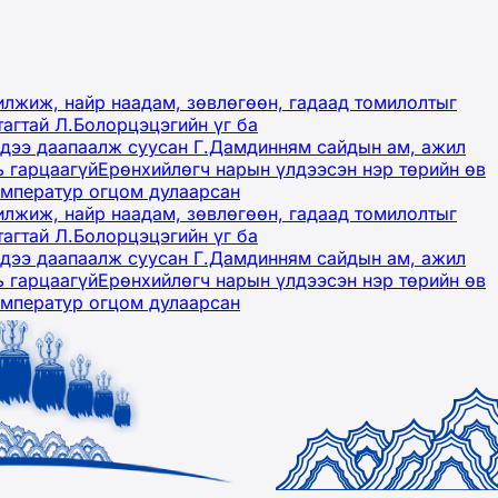
лжиж, найр наадам, зөвлөгөөн, гадаад томилолтыг
тагтай Л.Болорцэцэгийн үг ба
гэдээ даапаалж суусан Г.Дамдинням сайдын ам, ажил
ь гарцаагүй
Ерөнхийлөгч нарын үлдээсэн нэр төрийн өв
емператур огцом дулаарсан
лжиж, найр наадам, зөвлөгөөн, гадаад томилолтыг
тагтай Л.Болорцэцэгийн үг ба
гэдээ даапаалж суусан Г.Дамдинням сайдын ам, ажил
ь гарцаагүй
Ерөнхийлөгч нарын үлдээсэн нэр төрийн өв
емператур огцом дулаарсан