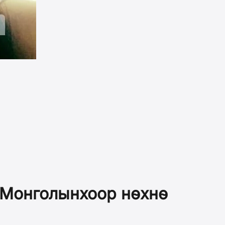
э Монголынхоор нөхнө