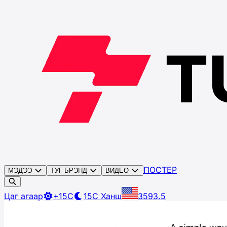
ПОСТЕР
МЭДЭЭ
ТУГ БРЭНД
ВИДЕО
Цаг агаар
+15C
15C
Ханш
3593.5