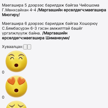
Маегашира 5 дээрээс барилдаж байгаа Чиёошома
Г.Мөнхсайхан 4-4
/Маргаашийн өрсөлдөгч:маегашира
Миогирү/
Маегашира 6 дээрээс барилдаж байгаа Хошорюү
С.Бямбасүрэн 6-3 гэсэн амжилттай башёг
үргэлжлүүлж байна.
/Маргаашийн
өрсөлдөгч:маегашира Шиманөүми/
Хуваалцах:
0
0