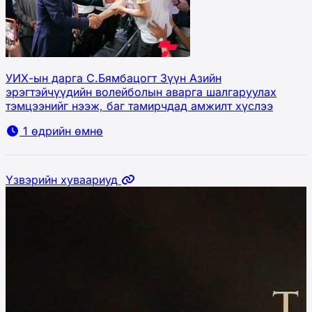
УИХ-ын дарга С.Бямбацогт Зүүн Азийн
эрэгтэйчүүдийн волейболын аварга шалгаруулах
тэмцээнийг нээж, баг тамирчдад амжилт хүслээ
1 өдрийн өмнө
Үзвэрийн хуваариуд