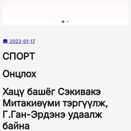
2022-01-17
СПОРТ
Онцлох
Хацү башёг Сэкивакэ
Митакиөүми тэргүүлж,
Г.Ган-Эрдэнэ удаалж
байна