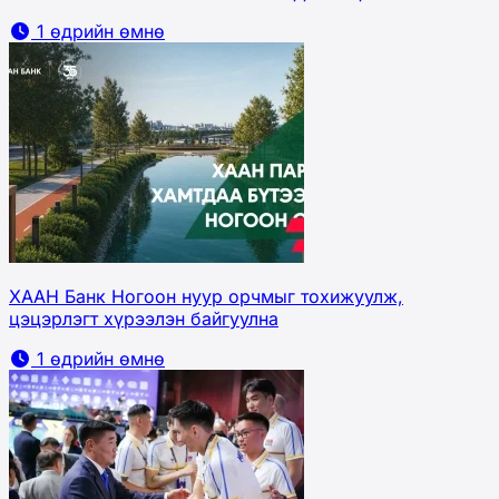
1 өдрийн өмнө
ХААН Банк Ногоон нуур орчмыг тохижуулж,
цэцэрлэгт хүрээлэн байгуулна
1 өдрийн өмнө