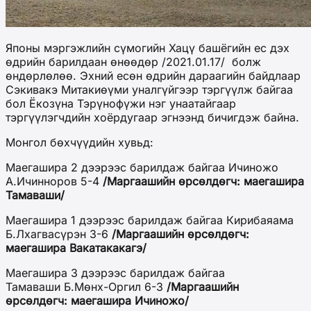
Японы мэргэжлийн сүмогийн Хацү башёгийн ес дэх
өдрийн барилдаан өнөөдөр /2021.01.17/ болж
өндөрлөлөө. Эхний есөн өдрийн дараагийн байдлаар
Сэкивакэ Митакиөүми уналгүйгээр тэргүүлж байгаа
бол Ёкозүна Тэрүнофүжи нэг унаатайгаар
тэргүүлэгчдийн хоёрдугаар эгнээнд бичигдэж байна.
Монгол бөхчүүдийн хувьд:
Маегашира 2 дээрээс барилдаж байгаа Ичиножо
А.Ичинноров 5-4
/Маргаашийн өрсөлдөгч: маегашира
Тамаваши/
Маегашира 1 дээрээс барилдаж байгаа Кирибаяама
Б.Лхагвасүрэн 3-6
/Маргаашийн өрсөлдөгч:
маегашира Вакатакакагэ/
Маегашира 3 дээрээс барилдаж байгаа
Тамаваши Б.Мөнх-Оргил 6-3
/Маргаашийн
өрсөлдөгч:
маегашира Ичиножо/