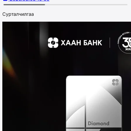
Сурталчилгаа