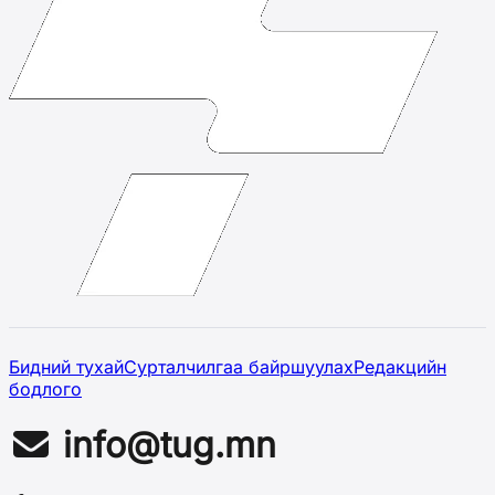
Бидний тухай
Сурталчилгаа байршуулах
Редакцийн
бодлого
info@tug.mn