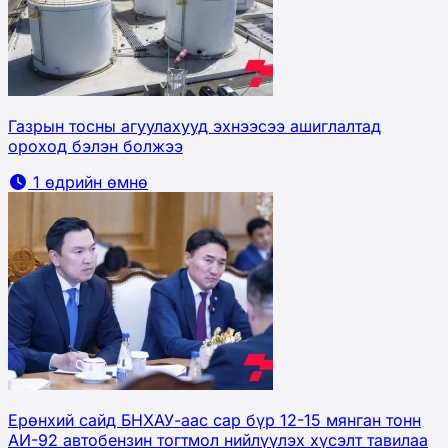
Газрын тосны агуулахууд эхнээсээ ашиглалтад
ороход бэлэн болжээ
1 өдрийн өмнө
Ерөнхий сайд БНХАУ-аас сар бүр 12-15 мянган тонн
АИ-92 автобензин тогтмол нийлүүлэх хүсэлт тавилаа