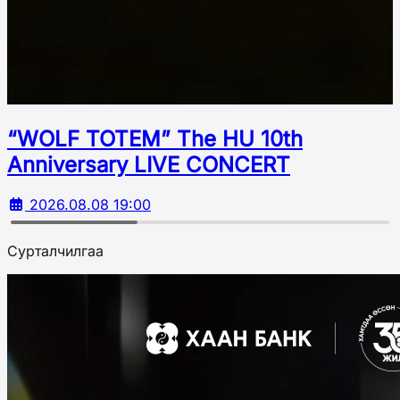
“WOLF TOTEM” The HU 10th
Аnniversary LIVE CONCERT
2026.08.08 19:00
Сурталчилгаа