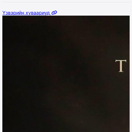
Үзвэрийн хуваариуд