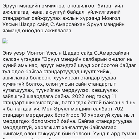
Эрүүл мэндийн эмчилгээ, оношилгоо, бүтэц, үйл
ажиллагаа, чана, аюулгүй байдал, үйлчилгээний
стандартыг сайжруулах ажлын хүрээнд Монгол
Улсын Шадар сайд С.Амарсайхан Эрүүл мэндийн
яаманд өнөөдөр ажиллалаа.
Энэ үеэр Монгол Улсын Шадар сайд С.Амарсайхан
хэлсэн үгэндээ “Эрүүл мэндийн салбарын онцлог нь
хүний амь нас, эрүүл мэндтэй шууд холбоотой байдаг
тул одоо байгаа стандартуудад шүүлт хийж,
ашиглахаа больсон, хуучирсан стандартуудаа
хүчингүй болгох, олон улсын сайн стандартыг
нутагшуулах, түүнийгээ мөрдүүлэх, хэвшүүлэх
зайлшгүй шаардлага байна. 2022 онд гэхэд 11
стандарт шинэчлэгдэж, батлагдах ёстой байсан ч 1 нь
ч батлагдаагүй. Мөн Эрүүл мэндийн салбарт 702
стандарт мөрдөгдөх ёстойгоос 10 хүрэхгүй хувь нь л
мөрдөгдөх боломжтой байна. Байгаа стандартуудаа
мөрддөггүй, хэрэгжилт хангалтгүй байгаагаас
нийгэмд олон гажуудал бий болсон. Үүнд л ард түмэн