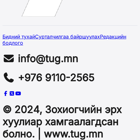
Бидний тухай
Сурталчилгаа байршуулах
Редакцийн
бодлого
info@tug.mn
+976 9110-2565
© 2024, Зохиогчийн эрх
хуулиар хамгаалагдсан
болно. | www.tug.mn