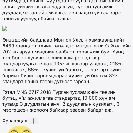
бухимдаад байна. Хүүхдээ төрүүлэхдээ эмнэлгийн
зохих үйлчилгээ авч чадаагүй, түргэн тусламж
дуудаад яаралтай эмчилгээ авч чадахгүй гэх зэрэг
олон асуудлууд байна” гэлээ.
Өнөөдрийн байдлаар Монгол Улсын хэмжээнд нийт
6489 стандарт хүчин төгөлдөр мөрдөгдөж байгаагийн
702 нь эрүүл мэндийн салбарт хэрэгжиж буй. Үүнд
төр болон хувийн хэвшил хамтран эдгээр
стандартуудыг хянаж 135-ыг хэвээр үлдээж, 218-ыг
шинэчлэх, 88-ыг хүчингүй болгох, орлох эрх зүйн
баримт бичиг гарсны дараа хүчингүй болгох 327
стандарт байна гэсэн дүгнэлт гарсан.
Гэтэл MNS 6717:2018 Түргэн тусламжийн төвийн
бүтэц, үйл ажиллагаа стандартад 10,000 хүн ам
тутамд 3 дуудлагын эмч, 2 дуудлагын сувилагч, 3
мэргэшсэн жолооч байхаар заасан байдаг аж.
Хуваалцах: