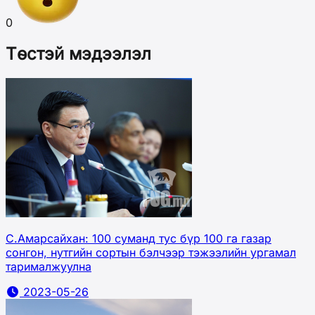
0
Төстэй мэдээлэл
С.Амарсайхан: 100 суманд тус бүр 100 га газар
сонгон, нутгийн сортын бэлчээр тэжээлийн ургамал
тарималжуулна
2023-05-26