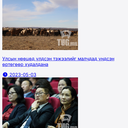
Улсын нөөцөд үлдсэн тэжээлийг малчдад үндсэн
өртөгөөр худалдана
2023-05-03