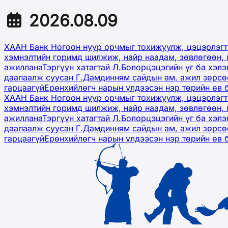
2026.08.09
ХААН Банк Ногоон нуур орчмыг тохижуулж, цэцэрлэгт
хэмнэлтийн горимд шилжиж, найр наадам, зөвлөгөөн, 
ажиллана
Тэргүүн хатагтай Л.Болорцэцэгийн үг ба хэл
даапаалж суусан Г.Дамдинням сайдын ам, ажил зөрсөө
гарцаагүй
Ерөнхийлөгч нарын үлдээсэн нэр төрийн өв 
ХААН Банк Ногоон нуур орчмыг тохижуулж, цэцэрлэгт
хэмнэлтийн горимд шилжиж, найр наадам, зөвлөгөөн, 
ажиллана
Тэргүүн хатагтай Л.Болорцэцэгийн үг ба хэл
даапаалж суусан Г.Дамдинням сайдын ам, ажил зөрсөө
гарцаагүй
Ерөнхийлөгч нарын үлдээсэн нэр төрийн өв 