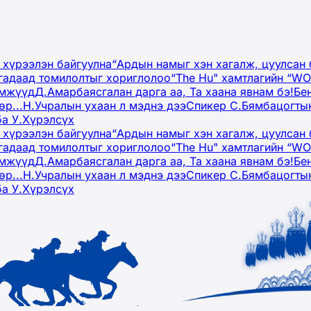
 хүрээлэн байгуулна
“Ардын намыг хэн хагалж, цуулсан 
гадаад томилолтыг хориглолоо
“The Hu" хамтлагийн “W
эмжүүд
Д.Амарбаясгалан дарга аа, Та хаана явнам бэ!
Бе
р...
Н.Учралын ухаан л мэднэ дээ
Спикер С.Бямбацогтын
ба У.Хүрэлсүх
 хүрээлэн байгуулна
“Ардын намыг хэн хагалж, цуулсан 
гадаад томилолтыг хориглолоо
“The Hu" хамтлагийн “W
эмжүүд
Д.Амарбаясгалан дарга аа, Та хаана явнам бэ!
Бе
р...
Н.Учралын ухаан л мэднэ дээ
Спикер С.Бямбацогтын
ба У.Хүрэлсүх