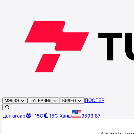
ПОСТЕР
МЭДЭЭ
ТУГ БРЭНД
ВИДЕО
Цаг агаар
+15C
15C
Ханш
3593.87