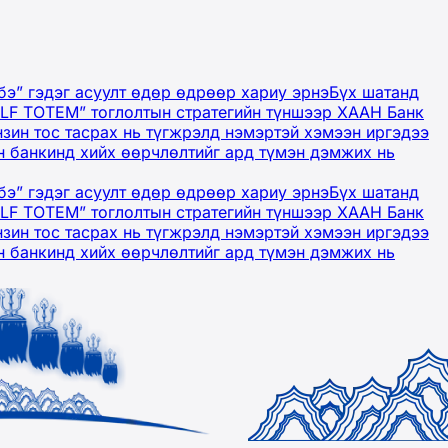
бэ” гэдэг асуулт өдөр өдрөөр хариу эрнэ
Бүх шатанд
OLF TOTEM” тоглолтын стратегийн түншээр ХААН Банк
нзин тос тасрах нь түгжрэлд нэмэртэй хэмээн иргэдээ
 банкинд хийх өөрчлөлтийг ард түмэн дэмжих нь
бэ” гэдэг асуулт өдөр өдрөөр хариу эрнэ
Бүх шатанд
OLF TOTEM” тоглолтын стратегийн түншээр ХААН Банк
нзин тос тасрах нь түгжрэлд нэмэртэй хэмээн иргэдээ
 банкинд хийх өөрчлөлтийг ард түмэн дэмжих нь