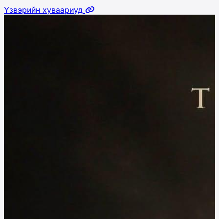
Үзвэрийн хуваариуд