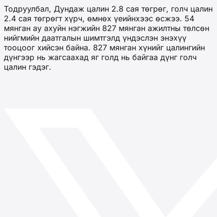
Тодруулбал, Дундаж цалин 2.8 сая төгрөг, голч цалин
2.4 сая төгрөгт хүрч, өмнөх үеийнхээс өсжээ. 54
мянган ау ахуйн нэгжийн 827 мянган ажилтны төлсөн
нийгмийн даатгалын шимтгэлд үндэслэн энэхүү
тооцоог хийсэн байна. 827 мянган хүнийг цалингийн
дүнгээр нь жагсаахад яг голд нь байгаа дүнг голч
цалин гэдэг.