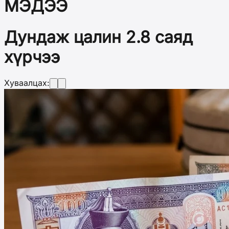
МЭДЭЭ
Дундаж цалин 2.8 саяд
хүрчээ
Хуваалцах: