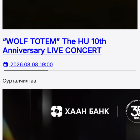
“WOLF TOTEM” The HU 10th
Аnniversary LIVE CONCERT
2026.08.08 19:00
Сурталчилгаа