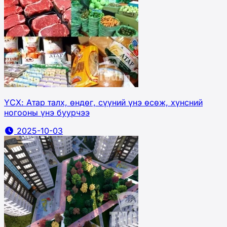
ҮСХ: Атар талх, өндөг, сүүний үнэ өсөж, хүнсний
ногооны үнэ буурчээ
2025-10-03