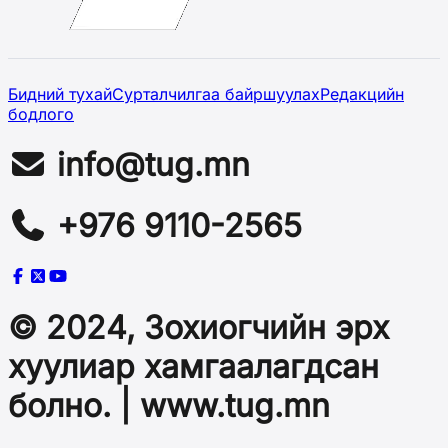
Бидний тухай
Сурталчилгаа байршуулах
Редакцийн
бодлого
info@tug.mn
+976 9110-2565
© 2024, Зохиогчийн эрх
хуулиар хамгаалагдсан
болно. | www.tug.mn