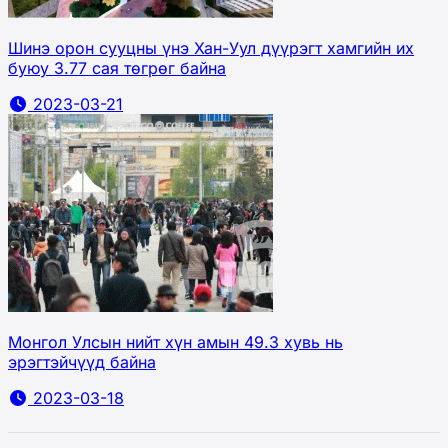
Шинэ орон сууцны үнэ Хан-Уул дүүрэгт хамгийн их
буюу 3.77 сая төгрөг байна
2023-03-21
Монгол Улсын нийт хүн амын 49.3 хувь нь
эрэгтэйчүүд байна
2023-03-18