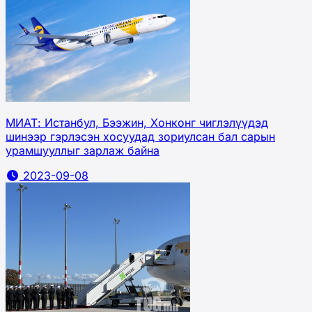
МИАТ: Истанбул, Бээжин, Хонконг чиглэлүүдэд
шинээр гэрлэсэн хосуудад зориулсан бал сарын
урамшууллыг зарлаж байна
2023-09-08