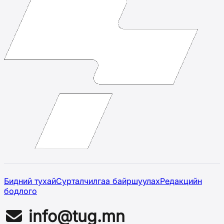
Бидний тухай
Сурталчилгаа байршуулах
Редакцийн
бодлого
info@tug.mn