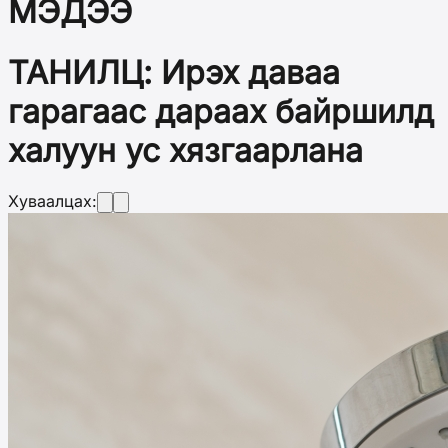
МЭДЭЭ
ТАНИЛЦ: Ирэх даваа
гарагаас дараах байршилд
халуун ус хязгаарлана
Хуваалцах: