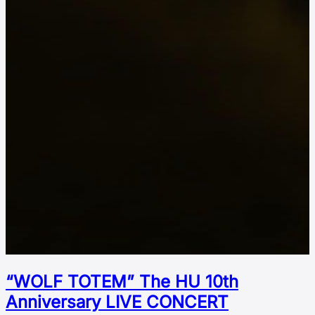
“WOLF TOTEM” The HU 10th
Аnniversary LIVE CONCERT