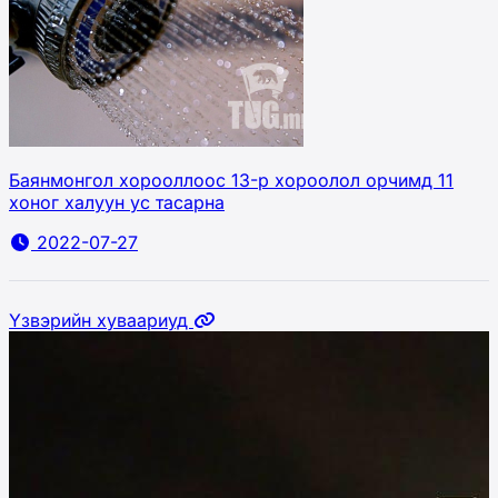
Баянмонгол хорооллоос 13-р хороолол орчимд 11
хоног халуун ус тасарна
2022-07-27
Үзвэрийн хуваариуд