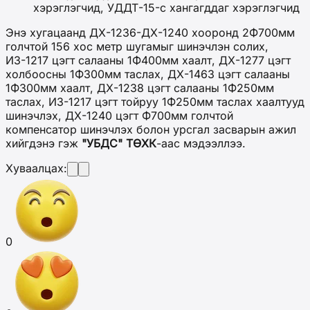
хэрэглэгчид, УДДТ-15-с хангагддаг хэрэглэгчид
Энэ хугацаанд ДХ-1236-ДХ-1240 хооронд 2Ф700мм
голчтой 156 хос метр шугамыг шинэчлэн солих,
ИЗ-1217 цэгт салааны 1Ф400мм хаалт, ДХ-1277 цэгт
холбоосны 1Ф300мм таслах, ДХ-1463 цэгт салааны
1Ф300мм хаалт, ДХ-1238 цэгт салааны 1Ф250мм
таслах, ИЗ-1217 цэгт тойруу 1Ф250мм таслах хаалтууд
шинэчлэх, ДХ-1240 цэгт Ф700мм голчтой
компенсатор шинэчлэх болон урсгал засварын ажил
хийгдэнэ гэж
"УБДС" ТӨХК
-аас мэдээллээ.
Хуваалцах:
0