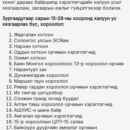
хоног дараах байршилд хэрэглэгчдийн халуун усыг
хязгаарлаж, засварын ажлыг гүйцэтгэхээр болжээ.
Зургаадугаар сарын 15-28-ны хооронд халуун ус
хязгаарлах бүс, хороолол:
Жаргалан хотхон
Солонгос улсын ЭСЯам
Нархан хотхон
Оддын хотхон орчмын хэрэглэгчид
Олимп хотхон
Баян Монгол хорооллоос 13-р хороолол орчим
Нарантуул зах
Дүнжингарав хороолол
Маршал таун хороолол
Ривер гарден хороолол орчмын хэрэглэгчид
Их тэнгэр цогцолбор
Сонжин гранд зочид буудал
Алтан тэвш хороолол орчмын хэрэглэгчид
АШУИС-н шинэ байр
Амгалан орчмын хэрэглэгчид
15-р хорооллын ЦТП-15 салаа
Баянзүрх дүүргийн эмнэлэг орчмын