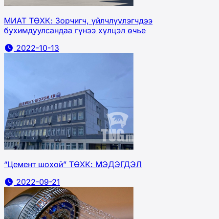
МИАТ ТӨХК: Зорчигч, үйлчлүүлэгчдээ
бухимдуулсандаа гүнээ хүлцэл өчье
2022-10-13
“Цемент шохой” ТӨХК: МЭДЭГДЭЛ
2022-09-21