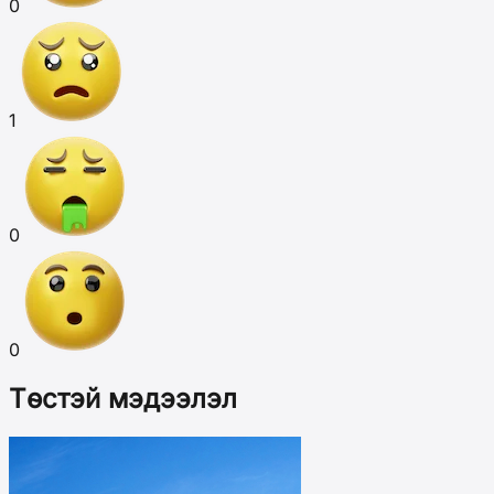
0
1
0
0
Төстэй мэдээлэл