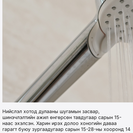
Нийслэл хотод дулааны шугамын засвар,
шинэчлэлтийн ажил өнгөрсөн тавдугаар сарын 15-
наас эхэлсэн. Харин ирэх долоо хоногийн даваа
гарагт буюу зургаадугаар сарын 15-28-ны хооронд 14