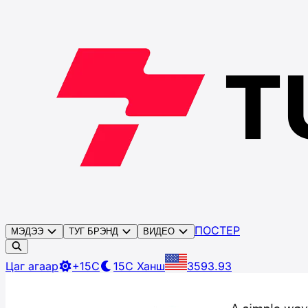
ПОСТЕР
МЭДЭЭ
ТУГ БРЭНД
ВИДЕО
Цаг агаар
+15C
15C
Ханш
3593.93