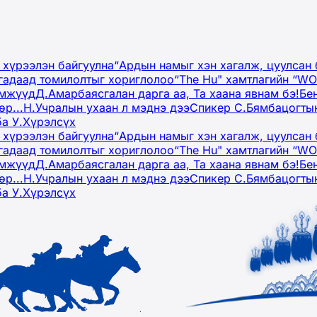
 хүрээлэн байгуулна
“Ардын намыг хэн хагалж, цуулсан 
гадаад томилолтыг хориглолоо
“The Hu" хамтлагийн “W
эмжүүд
Д.Амарбаясгалан дарга аа, Та хаана явнам бэ!
Бе
р...
Н.Учралын ухаан л мэднэ дээ
Спикер С.Бямбацогтын
ба У.Хүрэлсүх
 хүрээлэн байгуулна
“Ардын намыг хэн хагалж, цуулсан 
гадаад томилолтыг хориглолоо
“The Hu" хамтлагийн “W
эмжүүд
Д.Амарбаясгалан дарга аа, Та хаана явнам бэ!
Бе
р...
Н.Учралын ухаан л мэднэ дээ
Спикер С.Бямбацогтын
ба У.Хүрэлсүх