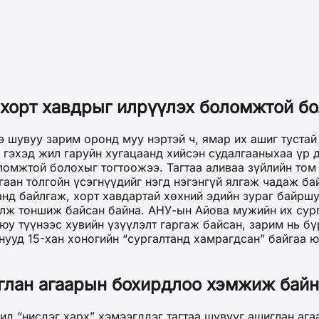
р хорт хавдрыг илрүүлэх боломжтой б
э шувуу зарим оронд муу нэртэй ч, ямар их ашиг туста
гэхэд жил гаруйн хугацаанд хийсэн судалгааныхаа үр д
ломжтой болохыг тогтоожээ. Тагтаа аливаа зүйлийн том 
агаан толгойн үсэгнүүдийг нэгд нэгэнгүй ялгаж чадаж б
нд байлгаж, хорт хавдартай хөхний эдийн зураг байршу
н олж тоншиж байсан байна. АНУ-ын Айова мужийн их су
юу түүнээс хувийн үзүүлэлт гаргаж байсан, зарим нь бү
нууд 15-хан хоногийн “сургалтанд хамрагдсан” байгаа ю
иглан агаарын бохирдлоо хэмжиж байн
д “нисдэг харх” хэмээгддэг тагтаа шувууг ашиглан аг