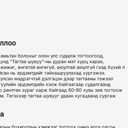
оллоо
й амьтан болохыг олон улс судалж тогтоогоод,
үнд “Тагтаа шувуу”-ны дуран мэт хурц хараа,
жижиг, өнгөтэй өнгөгүй, аюултай аюулгүй гээд бүхий л
айсан нь эрдэмтдийг гайхашруулахад хүргэжээ.
улсан мэдрэгчтэй дэлгэцэн дээр тагтааны тэжээл
ргуулийн эрдэмтдийн хэлж байгаагаар судалгаанд
р рентген зураг харж байгаад 60-80 хувь зөв тогтоож
м. Тэгэхээр тагтаа шувууг удаан хугацаанд сургаж
а
аарын бохирдлын хэмжээг тогтоох шинэ арга олсон