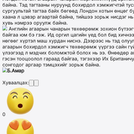
байна. Тэд тагтааны нуруунд бохирдол хэмжигчтэй тус
сургуультай тагтаа байх бөгөөд Лондон хотын өнцөг б
хаана л цэвэр агаартай байна, тийшээ зорьж нисдэг н
хувь нэмрээ оруулж байна.
Английн агаарын чанарын төхөөрөмж зохион бүтээгч
байгаа юм бэ гэж. Ид оргил цагийн үед бол бид хичнээ
нөгөөг хүртэл маш хурдан ниснэ. Дээрээс нь тэд олуу
агаарын бохирдол хэмжигч төхөөрөмж үүргээ сайн гүй
үлээгээд л мэдчих боломжтой болох нь ээ. Өнөөдөр а
гэсэн тооцоолол гараад байгаа, тэгэхээр Их Британи
сонгодог аргаар тэмцэхийг зорьж байна.
Б.Амар
Хуваалцах:
0