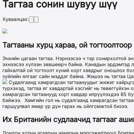
Тагтаа сонин шувуу шүү
Хуваалцах:
Тагтааны хурц хараа, ой тогтоолтоо
Энхийн цагаан тагтаа. Нэрнээсээ ч тэр сонирхолтой эн
эхнээсээ хүлээн зөвшөөрч байна. Канадын эрдэмтэд л 
гайхалтай ой тогтоолт хүний хорт хавдрыг оношлох бо
зүйлийн ялгааг сайн мэддэг байна. Жишээ нь тагтаа Ц
Судалгаанд хамрагдсан тагтаануудыг жижиг хайрцга
түрхэхэд, тагтаа яг хавдартай хэсгийг нь төвөггүйхэ
хамрагдсан тагтаанууд хорт хавдар илрүүлэхдээ 85 бу
байжээ. Хамгийн гол нь судалгаанд хамрагдсан тагтаа
гаршуулвал ямар үр дүн гарах нь ойлгомжтой бизээ.
Их Британийн судлаачид тагтааг аш
Лондон хотын агаарын чанарын мэргэжилтнүүд Британи