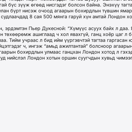
гай бүс зүүж өгөөд нисгэдэг болсон байна. Энэхүү таг
улан бүрт нисэж очоод агаарын бохирдлын түвшин ямар 
ь судлаачдад 8 сая 500 мянга гаруй хүн амтай Лондон 
, эрдэмтэн Пьер Дукесной: “Хүмүүс асуух байх л даа.
н төхөөрөмж ашиглаад ч хол явахгүй, ганц хоёр цаг л б
лаа. Тийм учраас л бид ийм үүргэвчтэй тагтаа гаргасан
цэтгэдэг ч, ингэж “амьд ажилтантай” болсноор агаары
гаарын бохирдлын улмаас ганцхан Лондон хотод л гэхэ
чууд нийслэл Лондон хотын оршин суугчдын хувьд чимээ