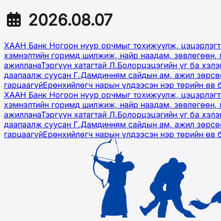
2026.08.07
ХААН Банк Ногоон нуур орчмыг тохижуулж, цэцэрлэгт
хэмнэлтийн горимд шилжиж, найр наадам, зөвлөгөөн, 
ажиллана
Тэргүүн хатагтай Л.Болорцэцэгийн үг ба хэл
даапаалж суусан Г.Дамдинням сайдын ам, ажил зөрсөө
гарцаагүй
Ерөнхийлөгч нарын үлдээсэн нэр төрийн өв 
ХААН Банк Ногоон нуур орчмыг тохижуулж, цэцэрлэгт
хэмнэлтийн горимд шилжиж, найр наадам, зөвлөгөөн, 
ажиллана
Тэргүүн хатагтай Л.Болорцэцэгийн үг ба хэл
даапаалж суусан Г.Дамдинням сайдын ам, ажил зөрсөө
гарцаагүй
Ерөнхийлөгч нарын үлдээсэн нэр төрийн өв 