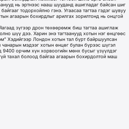
таанууд нь эртнээс нааш шууданд ашигладаг байсан шиг
байгааг тодорхойлно гэнэ. Угаасаа тагтаа гэдэг шувуу
хотын агаарын бохирдлыг арилгах зорилтонд нь онцгой
 Яагаад зүгээр дрон төхөөрөмж биш тагтаа ашиглаж
олно шүү дээ. Харин энэ тагтаанууд хотын нэг өнцгөөс
 юм” Хэдийгээр Лондон хотын тал бүрт байршуулсан
н чанарын мэдээг хотын өнцөг булан бүрээс шүгэл
д 9400 орчим хүн хорвоогийн мөнх бусыг үзүүлдэг
гүй тахал болоод байгаа агаарын бохирдолтой маш