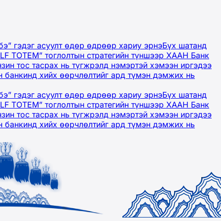
бэ” гэдэг асуулт өдөр өдрөөр хариу эрнэ
Бүх шатанд
OLF TOTEM” тоглолтын стратегийн түншээр ХААН Банк
нзин тос тасрах нь түгжрэлд нэмэртэй хэмээн иргэдээ
 банкинд хийх өөрчлөлтийг ард түмэн дэмжих нь
бэ” гэдэг асуулт өдөр өдрөөр хариу эрнэ
Бүх шатанд
OLF TOTEM” тоглолтын стратегийн түншээр ХААН Банк
нзин тос тасрах нь түгжрэлд нэмэртэй хэмээн иргэдээ
 банкинд хийх өөрчлөлтийг ард түмэн дэмжих нь