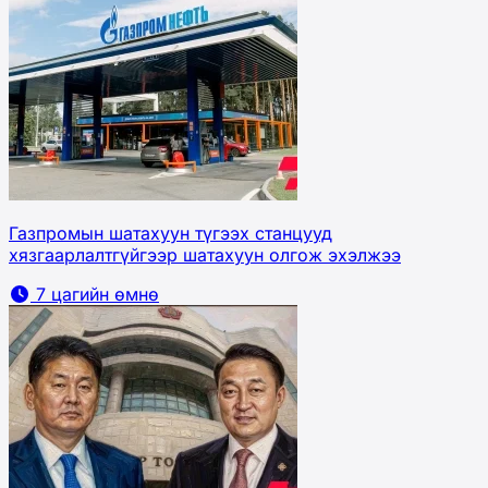
Газпромын шатахуун түгээх станцууд
хязгаарлалтгүйгээр шатахуун олгож эхэлжээ
7 цагийн өмнө