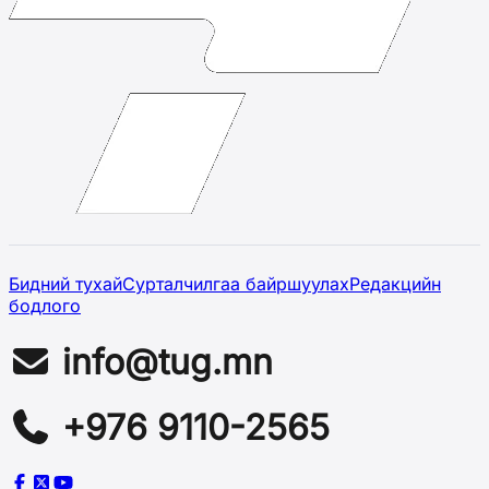
Бидний тухай
Сурталчилгаа байршуулах
Редакцийн
бодлого
info@tug.mn
+976 9110-2565