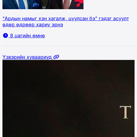
“Ардын намыг хэн хагалж, цуулсан бэ” гэдэг асуулт
өдөр өдрөөр хариу эрнэ
8 цагийн өмнө
Үзвэрийн хуваариуд