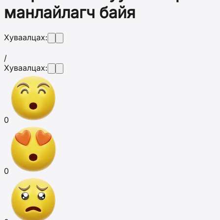
манлайлагч байя
Хуваалцах:
/
Хуваалцах:
0
0