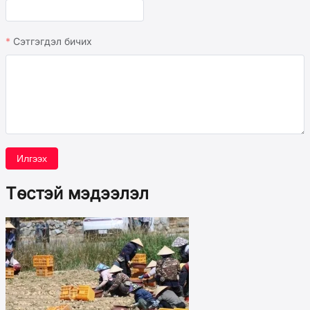
Сэтгэгдэл бичих
Илгээх
Төстэй мэдээлэл