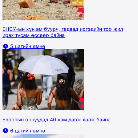
БНСУ-ын хүн ам буурч, гадаад иргэдийн тоо жил
ирэх тусам өссөөр байна
5 цагийн өмнө
Европын орнуудад 40 хэм давж халж байна
6 цагийн өмнө