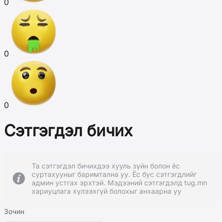
0
0
0
Сэтгэгдэл бичих
Та сэтгэгдэл бичихдээ хууль зүйн болон ёс
суртахууныг баримтална уу. Ёс бус сэтгэгдлийг
админ устгах эрхтэй. Мэдээний сэтгэгдэлд tug.mn
хариуцлага хүлээхгүй болохыг анхаарна уу
Зочин