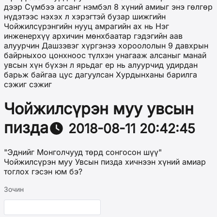
дээр Сүмбээ агсанг нэмбэл 8 хүний амиыг энэ гөлгөр
нүдэтээс нэхэх л хэрэгтэй бузар шижгийн
Чойжилсүрэнгийн нууц амрагийн ах нь Нэг
инженерхүү архичин мөнхбаатар гэдэгийн аав
алуурчин Дашзэвэг хүргэнээ хороололын 9 давхрын
байрныхоо цонхноос түлхэн унагааж алсаныг манай
увсын хүн бүхэн л ярьдаг ер нь алуурчид удирдан
барьж байгаа цус дагуулсан Хурдынханы барилга
сэжиг сэжиг
Чойжилсүрэн муу увсын
пизда
2018-08-11 20:42:45
"Эднийг Монголчууд төрд сонгосон шүү"
Чойжилсүрэн муу Увсын пизда хичнээн хүний амиар
тоглох гэсэн юм бэ?
Зочин