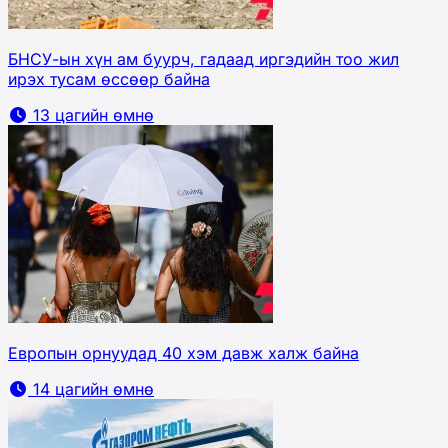
БНСУ-ын хүн ам буурч, гадаад иргэдийн тоо жил
ирэх тусам өссөөр байна
13 цагийн өмнө
Европын орнуудад 40 хэм давж халж байна
14 цагийн өмнө