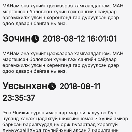
МАНам энэ хүнийг цээжээрээ хамгаалдаг юм. МАН
мэргэшсэн боловсон хүчин гэж сангийн сайдаар
өргөмжилж улсын хөрөнгөнд гар дүрүүлсэн дээр
одоо даварч байгаа нь энэ.
Зочин
2018-08-12 16:01:01
МАНам энэ хүнийг цээжээрээ хамгаалдаг юм. МАН
мэргэшсэн боловсон хүчин гэж сангийн сайдаар
өргөмжилж улсын хөрөнгөнд гар дүрүүлсэн дээр
одоо даварч байгаа нь энэ.
Увсынхан
2018-08-11
23:35:37
Энэ Чойжилсүрэн ямар хар мартэй залуу вэ бүр
цусанд ханаж цадахгүй шижгийн юмаа 7 хүний амиар
барьсан барилгуудад нь орж бузартаад хэрэггүй
Хүмүүсээ!!!Хурд групийнхний алсан 7 барилгачин