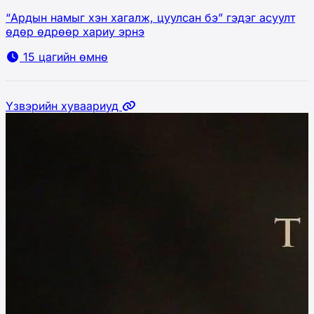
“Ардын намыг хэн хагалж, цуулсан бэ” гэдэг асуулт
өдөр өдрөөр хариу эрнэ
15 цагийн өмнө
Үзвэрийн хуваариуд