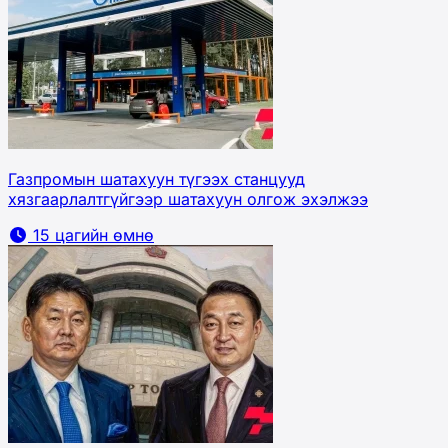
Газпромын шатахуун түгээх станцууд
хязгаарлалтгүйгээр шатахуун олгож эхэлжээ
15 цагийн өмнө