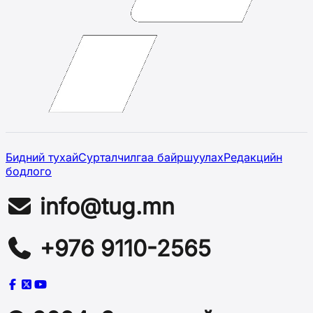
Бидний тухай
Сурталчилгаа байршуулах
Редакцийн
бодлого
info@tug.mn
+976 9110-2565