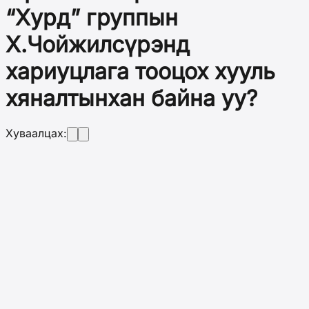
“Хурд” группын
Х.Чойжилсүрэнд
хариуцлага тооцох хууль
хяналтынхан байна уу?
Хуваалцах: