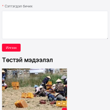
Сэтгэгдэл бичих
Илгээх
Төстэй мэдээлэл