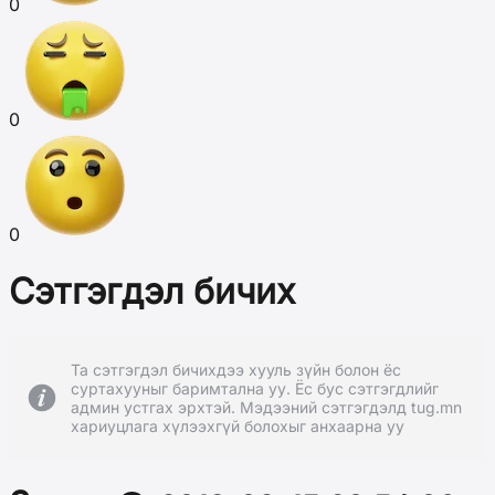
0
0
0
Сэтгэгдэл бичих
Та сэтгэгдэл бичихдээ хууль зүйн болон ёс
суртахууныг баримтална уу. Ёс бус сэтгэгдлийг
админ устгах эрхтэй. Мэдээний сэтгэгдэлд tug.mn
хариуцлага хүлээхгүй болохыг анхаарна уу