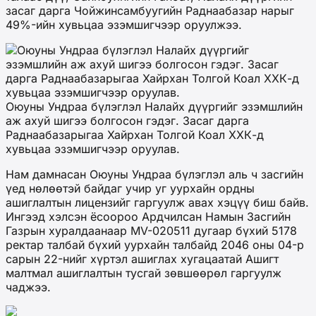
засаг дарга Чойжинсамбуугийн Раднаабазар нарыг
49%-ийн хувьцаа эзэмшигчээр оруулжээ.
Оюуны Ундраа бүлэглэл Налайх дүүргийг эзэмшлийн
аж ахуй шигээ болгосон гэдэг. Засаг дарга
Раднаабазарыгаа Хайрхан Толгой Коал ХХК-д
хувьцаа эзэмшигчээр оруулав.
Нам дамнасан Оюуны Ундраа бүлэглэл аль ч засгийн
үед нөлөөтэй байдаг учир уг уурхайн ордны
ашиглалтын лицензийг гаргуулж авах хэцүү биш байв.
Ингээд хэлсэн ёсоороо Ардчилсан Намын Засгийн
Газрын хуралдаанаар MV-020511 дугаар бүхий 5178
ректар талбай бүхий уурхайн талбайд 2046 оны 04-р
сарын 22-нийг хүртэл ашиглах хугацаатай Ашигт
малтмал ашиглалтын тусгай зөвшөөрөл гаргуулж
чаджээ.