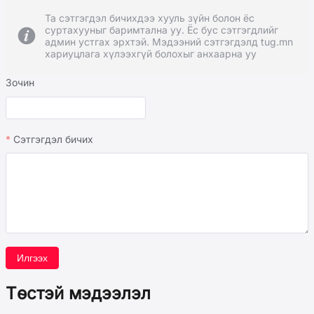
Та сэтгэгдэл бичихдээ хууль зүйн болон ёс
суртахууныг баримтална уу. Ёс бус сэтгэгдлийг
админ устгах эрхтэй. Мэдээний сэтгэгдэлд tug.mn
хариуцлага хүлээхгүй болохыг анхаарна уу
Зочин
Сэтгэгдэл бичих
Илгээх
Төстэй мэдээлэл