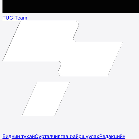
TUG Team
Бидний тухай
Сурталчилгаа байршуулах
Редакцийн