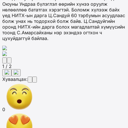
Оюуны Ундраа бүлэглэл өөрийн хүнээ оруулж
нөлөөллөө бататгах хэрэгтэй. Боломж хүлээж байх
үед НИТХ-ын дарга Ц.Сандуй 60 тэрбумын асуудлаас
болж унах нь тодорхой болж байв. Ц.Сандуйгийн
оронд НИТХ-ийн дарга болох магадлалтай хүмүүсийн
тоонд С.Амарсайханы нэр эхэндээ огтхон ч
цухуйдаггүй байлаа.
1 / 2
Хуваалцах:
0