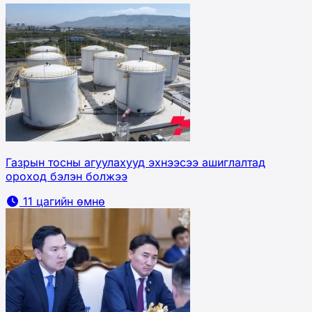
Газрын тосны агуулахууд эхнээсээ ашиглалтад
ороход бэлэн болжээ
11 цагийн өмнө