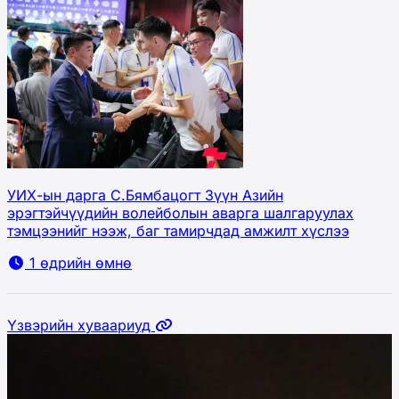
УИХ-ын дарга С.Бямбацогт Зүүн Азийн
эрэгтэйчүүдийн волейболын аварга шалгаруулах
тэмцээнийг нээж, баг тамирчдад амжилт хүслээ
1 өдрийн өмнө
Үзвэрийн хуваариуд