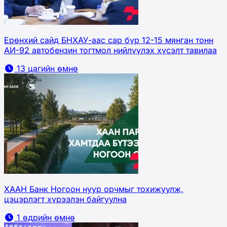
Ерөнхий сайд БНХАУ-аас сар бүр 12-15 мянган тонн
АИ-92 автобензин тогтмол нийлүүлэх хүсэлт тавилаа
13 цагийн өмнө
ХААН Банк Ногоон нуур орчмыг тохижуулж,
цэцэрлэгт хүрээлэн байгуулна
1 өдрийн өмнө