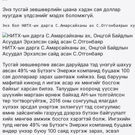
Энэ тусгай зөвшөөрлийн цаана хэдэн сая доллар
нуугдаж үлдсэнийг мэдэх боломжгүй.
Энэ бол НИТХ-ын дарга С.Амарсайханы ах С.Отгонбаярын хү
НИТХ-ын дарга С.Амарсайханы ах, Онцгой Байдлын
Асуудал Эрхэлсэн сайд асан С.Отгонбаяр
Тусгай зөвшөөрлөө авсан даруйдаа тэд үнэгүй шахуу
авсан 49%-иа Бүтээгч Энержи компанид буцааж 100
сая доллараар зарах шантааж хийжээ. Бид барууны
мафитай кинонд л ингэж асар их мөнгийг босгож
байхыг харсан билээ. Талуудын хооронд үүссэн
шүүхийн маргаан өрнөж байхад АН-ын толгойлсон
төр тогтворгүйтэж, 2016 оны сонгуульд ялагдал
хүлээх эрсдэл үнэртэж эхлэнгүүт тэд сонгуулиас
өмнө зайсангийн газрууд дээрээ бүтээн байгуулалт
хийх мөнгөө амжиж босгох хэрэгтэй болж. Ингэхийн
тулд нөгөө 49%-иа Бүтээгч Энержи компанид буцааж
өндөр үнээр буюу 100 саяд хүргэж зарах, эсвэл