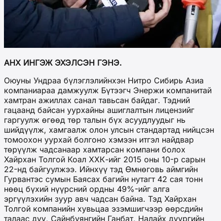
АНХ ИНГЭЖ ЭХЭЛСЭН ГЭНЭ.
Оюуны Ундраа бүлэглэлийнхэн Нитро Сибирь Азиа
компаниараа дамжуулж Бүтээгч Энержи компанитай
хамтран ажиллах санал тавьсан байдаг. Тэдний
гацаанд байсан уурхайны ашиглалтын лицензийг
гаргуулж өгөөд төр талын бүх асуудлуудыг нь
шийдүүлж, хамгаалж олон улсын стандартад нийцсэн
томоохон уурхай болгоно хэмээн итгэл найдвар
төрүүлж чадсанаар хамтарсан компани болох
Хайрхан Толгой Коал ХХК-ийг 2015 оны 10-р сарын
22-нд байгуулжээ. Ийнхүү тэд Өмнөговь аймгийн
Гурвантэс сумын Баясах багийн нутагт 42 сая тонн
нөөц бүхий нүүрсний ордны 49%-ийг алга
эргүүлэхийн зуур авч чадсан байна. Тэд Хайрхан
Толгой компанийн хувьцаа эзэмшигчээр өөрсдийн
талаас дүү, Сайнбуянгийн Ганбат, Налайх дүүргийн