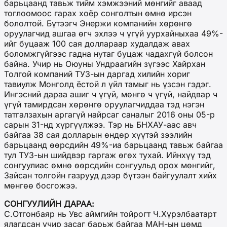
барьцаанд тавьж тийм хэмжээний мөнгийг аваад
тоглоомоос гарах хоёр сонголтын өмнө ирсэн
бололтой. Бүтээгч Энержи компанийн хөрөнгө
оруулагчид ашгаа өгч эхлээ ч үгүй уурхайныхаа 49%-
ийг буцааж 100 сая доллараар худалдаж авах
боломжгүйгээс гадна нутаг буцаж чадахгүй болсон
байна. Учир нь Оюуны Ундраагийн зүгээс Хайрхан
Толгой компаний ТУЗ-ын даргад хилийн хориг
тавиулж Монголд ёстой л үйл тамыг нь үзсэн гэдэг.
Ингэсний дараа ашиг ч үгүй, мөнгө ч үгүй, найдвар ч
үгүй тамирдсан хөрөнгө оруулагчиддаа тэд нэгэн
татгалзахын аргагүй найрсаг саналыг 2016 оны 05-р
сарын 31-нд хүргүүлжээ. Тэр нь БНХАУ-аас авч
байгаа 38 сая долларын өндөр хүүтэй зээлийн
барьцаанд өөрсдийн 49%-иа барьцаанд тавьж байгаа
тул ТУЗ-ын шийдвэр гаргаж өгөх тухай. Ийнхүү тэд
сонгуулиас өмнө өөрсдийн сонгуульд орох мөнгийг,
Зайсан толгойн газрууд дээр бүтээн байгуулалт хийх
мөнгөө босгожээ.
СОНГУУЛИЙН ДАРАА:
С.Отгонбаяр нь Увс аймгийн тойрогт Ч.Хүрэлбаатарт
ялагдсан учир засаг барьж байгаа МАН-ын цөмд