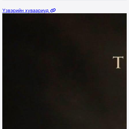
Үзвэрийн хуваариуд