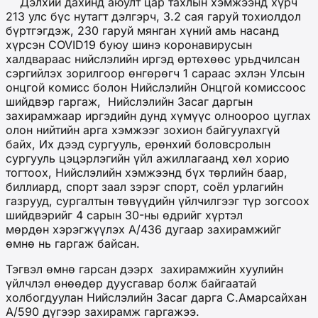
Дэлхий дахинд аюулт цар тахлын хэмжээнд хүрч
213 улс бүс нутагт дэлгэрч, 3.2 сая гаруй тохиолдол
бүртгэгдэж, 230 гаруй мянган хүний амь насанд
хүрсэн COVID19 буюу шинэ коронавирусын
халдвараас нийслэлийн иргэд өртөхөөс урьдчилсан
сэргийлэх зорилгоор өнгөрөгч 1 сараас эхлэн Улсын
онцгой комисс болон Нийслэлийн Онцгой комиссоос
шийдвэр гаргаж, Нийслэлийн Засаг даргын
захирамжаар иргэдийн дунд хүмүүс олноороо цуглах
олон нийтийн арга хэмжээг зохион байгуулахгүй
байх, Их дээд сургууль, ерөнхий боловсролын
сургууль цэцэрлэгийн үйл ажиллагаанд хөл хорио
тогтоох, Нийслэлийн хэмжээнд бүх тѳрлийн баар,
биллиард, спорт заал зэрэг спорт, соёл урлагийн
газрууд, сургалтын төвүүдийн үйлчилгээг түр зогсоох
шийдвэрийг 4 сарын 30-ны өдрийг хүртэл
мөрдөн хэрэгжүүлэх А/436 дугаар захирамжийг
өмнө нь гаргаж байсан.
Тэгвэл өмнө гарсан дээрх захирамжийн хуулийн
үйлчлэл өнөөдөр дуусгавар болж байгаатай
холбогдуулан Нийслэлийн Засаг дарга С.Амарсайхан
А/590 дүгээр захирамж гаргажээ.