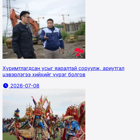
Хуримтлагдсан усыг яаралтай соруулж, ариутгал
цэвэрлэгээ хийхийг үүрэг болгов
2026-07-08