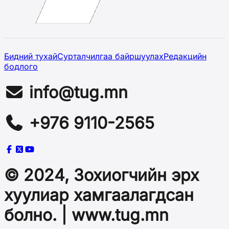
Бидний тухай
Сурталчилгаа байршуулах
Редакцийн
бодлого
info@tug.mn
+976 9110-2565
© 2024, Зохиогчийн эрх
хуулиар хамгаалагдсан
болно. | www.tug.mn