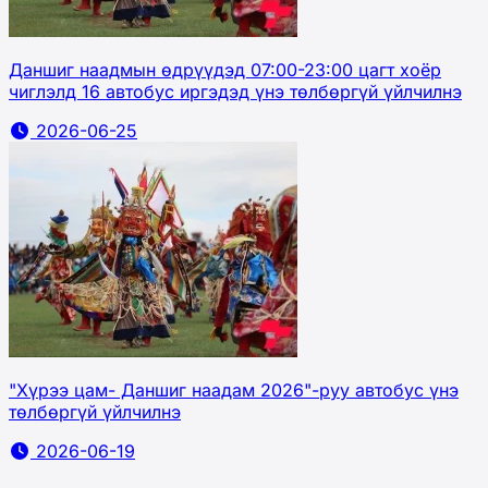
Даншиг наадмын өдрүүдэд 07:00-23:00 цагт хоёр
чиглэлд 16 автобус иргэдэд үнэ төлбөргүй үйлчилнэ
2026-06-25
"Хүрээ цам- Даншиг наадам 2026"-руу автобус үнэ
төлбөргүй үйлчилнэ
2026-06-19