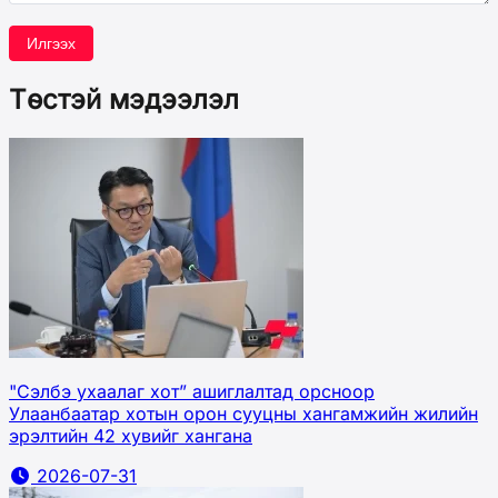
Илгээх
Төстэй мэдээлэл
"Сэлбэ ухаалаг хот” ашиглалтад орсноор
Улаанбаатар хотын орон сууцны хангамжийн жилийн
эрэлтийн 42 хувийг хангана
2026-07-31