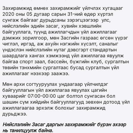
Захирамжид өмнөх захирамжийг үйлчлэх хугацааг
2020 оны 05 дугаар сарын 31-ний өдөр хүртэл
сунгаж байгааг дурьдсаны зэрэгцээгээр улс,
нийслэлийн эдийн засаг, хувийн хэвшлийн
байгууллага, түүнд ажиллагчдын үйл ажиллагааг
дэмжих зорилгоор, мөн Засгийн газраас өгсөн үүрэг
чиглэл, иргэд, аж ахуйн нэгжийн хүсэлт, саналыг
үндэслэн нийслэлийн нутаг дэвсгэрт стандартын
шаардлага хангах хэмжээнд үйл ажиллагаа явуулж
байгаа спорт заал, бассейн, бүжгийн клуб, сургалтын
төвийн тэнхмийн сургалтаас бусад сургалтын үйл
ажиллагааг нээхээр заажээ.
Мөн архи согтууруулах ундаагаар үйлчилдэг
байгууллагын үйл ажиллагаа явуулах цагийн
хуваарийг 07:00-00:00 цаг болтол сунгасан бол
шашин сүм хийдийн байгууллагууд зөвхөн дотоод үйл
ажиллагаагаа эрхэлж болохыг захирамжид
дурьджээ.
Нийслэлийн Засаг даргын захирамжийг бүрэн эхээр
нь танилцуулж байна.