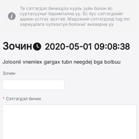
Та сэтгэгдэл бичихдээ хууль зүйн болон ёс
суртахууныг баримтална уу. Ёс бус сэтгэгдлийг
админ устгах эрхтэй. Мэдээний сэтгэгдэлд tug.mn
хариуцлага хүлээхгүй болохыг анхаарна уу
Зочин
2020-05-01 09:08:38
Joloonii vnemlex gargax tubn neegdej bga bolbuu
Зочин
Сэтгэгдэл бичих