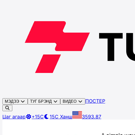
ПОСТЕР
МЭДЭЭ
ТУГ БРЭНД
ВИДЕО
Цаг агаар
+15C
15C
Ханш
3593.87