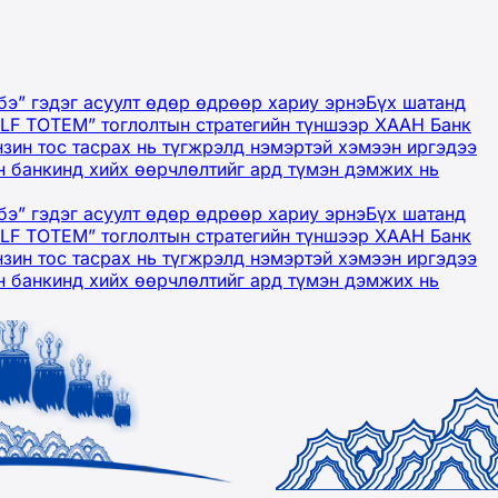
бэ” гэдэг асуулт өдөр өдрөөр хариу эрнэ
Бүх шатанд
OLF TOTEM” тоглолтын стратегийн түншээр ХААН Банк
нзин тос тасрах нь түгжрэлд нэмэртэй хэмээн иргэдээ
 банкинд хийх өөрчлөлтийг ард түмэн дэмжих нь
бэ” гэдэг асуулт өдөр өдрөөр хариу эрнэ
Бүх шатанд
OLF TOTEM” тоглолтын стратегийн түншээр ХААН Банк
нзин тос тасрах нь түгжрэлд нэмэртэй хэмээн иргэдээ
 банкинд хийх өөрчлөлтийг ард түмэн дэмжих нь