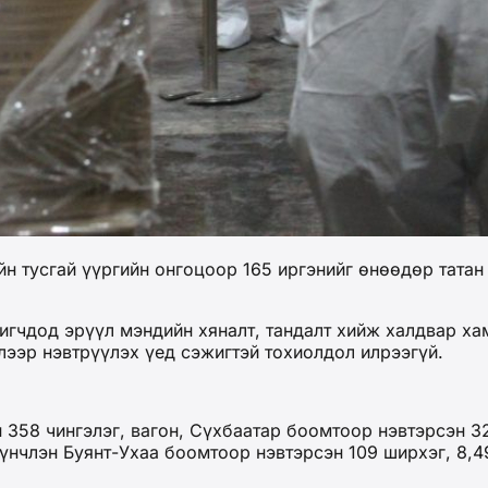
 тусгай үүргийн онгоцоор 165 иргэнийг өнөөдөр татан 
игчдод эрүүл мэндийн хяналт, тандалт хийж халдвар х
лээр нэвтрүүлэх үед сэжигтэй тохиолдол илрээгүй.
358 чингэлэг, вагон, Сүхбаатар боомтоор нэвтэрсэн 32
үүнчлэн Буянт-Ухаа боомтоор нэвтэрсэн 109 ширхэг, 8,4