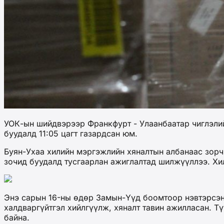
УОК-ын шийдвэрээр Франкфурт - Улаанбаатар чиглэлийн
буудалд 11:05 цагт газардсан юм.
Буян-Ухаа хилийн мэргэжлийн хяналтын албанаас зорч
зочид буудалд тусгаарлан ажиглалтад шилжүүллээ. Хи
Энэ сарын 16-ны өдөр Замын-Үүд боомтоор нэвтэрсэн 
халдваргүйтгэл хийлгүүлж, хяналт тавин ажилласан. Т
байна.