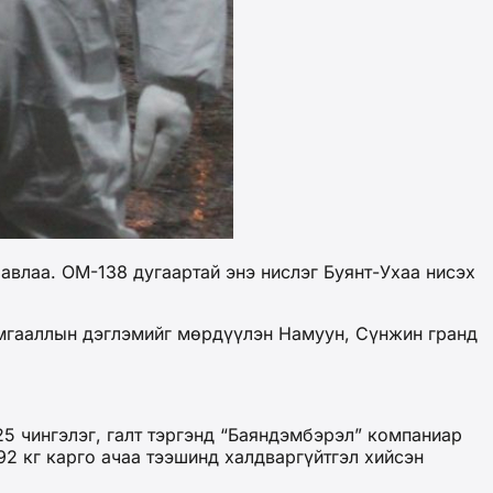
авлаа. ОМ-138 дугаартай энэ нислэг Буянт-Ухаа нисэх
амгааллын дэглэмийг мөрдүүлэн Намуун, Сүнжин гранд
5 чингэлэг, галт тэргэнд “Баяндэмбэрэл” компаниар
92 кг карго ачаа тээшинд халдваргүйтгэл хийсэн