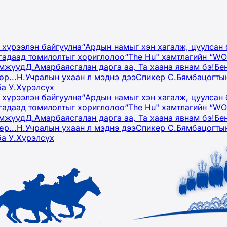
 хүрээлэн байгуулна
“Ардын намыг хэн хагалж, цуулсан 
гадаад томилолтыг хориглолоо
“The Hu" хамтлагийн “W
эмжүүд
Д.Амарбаясгалан дарга аа, Та хаана явнам бэ!
Бе
р...
Н.Учралын ухаан л мэднэ дээ
Спикер С.Бямбацогтын
ба У.Хүрэлсүх
 хүрээлэн байгуулна
“Ардын намыг хэн хагалж, цуулсан 
гадаад томилолтыг хориглолоо
“The Hu" хамтлагийн “W
эмжүүд
Д.Амарбаясгалан дарга аа, Та хаана явнам бэ!
Бе
р...
Н.Учралын ухаан л мэднэ дээ
Спикер С.Бямбацогтын
ба У.Хүрэлсүх