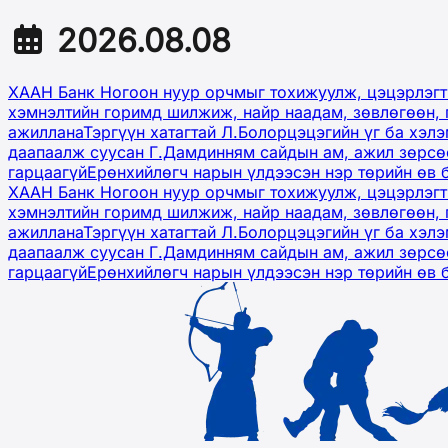
2026.08.08
ХААН Банк Ногоон нуур орчмыг тохижуулж, цэцэрлэгт
хэмнэлтийн горимд шилжиж, найр наадам, зөвлөгөөн, 
ажиллана
Тэргүүн хатагтай Л.Болорцэцэгийн үг ба хэл
даапаалж суусан Г.Дамдинням сайдын ам, ажил зөрсөө
гарцаагүй
Ерөнхийлөгч нарын үлдээсэн нэр төрийн өв 
ХААН Банк Ногоон нуур орчмыг тохижуулж, цэцэрлэгт
хэмнэлтийн горимд шилжиж, найр наадам, зөвлөгөөн, 
ажиллана
Тэргүүн хатагтай Л.Болорцэцэгийн үг ба хэл
даапаалж суусан Г.Дамдинням сайдын ам, ажил зөрсөө
гарцаагүй
Ерөнхийлөгч нарын үлдээсэн нэр төрийн өв 