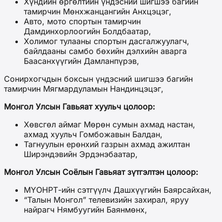
Хүндийн өргөлтийн үндэсний шигшээ багийн
тамирчин Мөнхжанцангийн Анхцэцэг,
Авто, мото спортын тамирчин
Дамдинхорлоогийн Болдбаатар,
Холимог тулааны спортын дасгалжуулагч,
байлдааны самбо бөхийн дэлхийн аварга
Баасанхүүгийн Дамланпүрэв,
Сонирхогчдын боксын үндэсний шигшээ багийн
тамирчин Мягмардуламын Нандинцэцэг,
Монгол Улсын Гавьяат хуульч цолоор:
Хөвсгөл аймаг Мөрөн сумын ахмад настан,
ахмад хуульч Гомбожавын Балдан,
Тагнуулын ерөнхий газрын ахмад ажилтан
Ширэндэвийн Эрдэнэбаатар,
Монгол Улсын Соёлын Гавьяат зүтгэлтэн цолоор:
МҮОНРТ-ийн сэтгүүлч Дашхүүгийн Баярсайхан,
“Талын Монгол” телевизийн захирал, яруу
найрагч Нямбуугийн Баянмөнх,