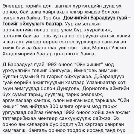
Өнөөдөр төрийн цол, шагнал хүртэгсдийн дунд эх
орноо, байгалиа хайрлахын үлгэр жишээ болсон
нэгэн хүн байна. Тэр бол
Дэмчигийн Бараадууз гуай –
Говийг ойжуулагч баатар.
Уур амьсгалын
өөрчлөлтийн нөлөөгөөр улам бүр хуурайшиж,
цөлжиж байгаа говь нутгаа ногооруулах ажлыг хэний
ч шахалтгүйгээр өөрөө сэтгэл зүрхээрээ санаачлан
хийж байгаа баатарлаг үйлстэн. Танд Монгол Улсын
Хөдөлмөрийн баатар цол олгож байна.
Д.Бараадууз гуай 1992 оноос “Ойн хишиг” мод
үржүүлгийн төвийг байгуулж, Өмнөговь аймгийн
Булган сумын 9 га газрыг ойжуулжээ. Д.Бараадууз
гуай өөрийн ажилтнуудын хамтаар Улаанбаатар хот,
зүүн аймгуудад болон Дундговь, Дорноговь аймгийн
бүх сумыг тарьц, суулгац, тарих зөвлөмж,
аргачлалаар хангаж, олон мянган мод тарьжээ. “Ойн
хишиг” төв нийтдээ 300 мянга орчим мод тарьж
ургуулаад байгаа бөгөөд 1992 оноос хойш энэ ажлыг
тэтгэврийнхээ мөнгөөр санхүүжүүлж байжээ. Эх
орноо ам хэлээрээ бус бодит үйл хэргээр хайрлан
хамгаалж, байгаль орчноо тордож ирсэнд танд бүх