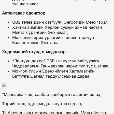
тус шагналаа.
Алтангадас одонгоор:
UBS телевизийн сэтгүүлч Онгоогийн Мөнхгэрэл,
Хэнтий аймгийн Хэрлэн сумын ахмад настан
Минтэгсүрэнгийн Энхчимэг,
Монголын ярих урлагийн төвийн тэргүүн
Баасанжавын Энхгэрэл,
Хөдөлмөрийн хүндэт медалиар:
“Лантуун дохио” ТББ-ын үүсгэн байгуулагч
Чадраабалын Ганжавхлан нарыг тус тус шагнав.
Монгол Улсын Ерөнхийлөгч Халтмаагийн
Баттулга шагнал гардуулсныхаа дараа:
“Манлайлагчид, салбар салбарын гавшгайчид аа,
Төрийн цол, одон медаль хүртэгсэд ээ,
Та бүхэнд зуны тэргүүн сарын шинийн 15-ны бэлгэт