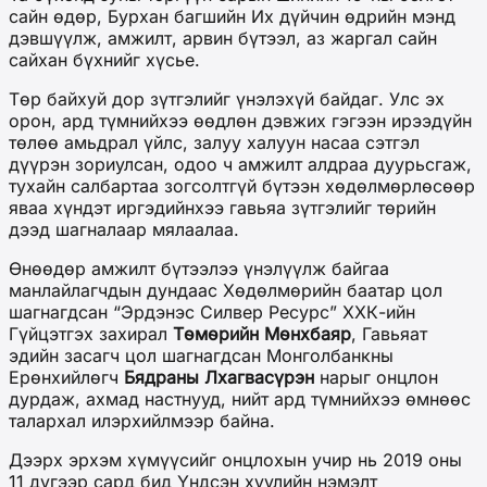
сайн өдөр, Бурхан багшийн Их дүйчин өдрийн мэнд
дэвшүүлж, амжилт, арвин бүтээл, аз жаргал сайн
сайхан бүхнийг хүсье.
Төр байхуй дор зүтгэлийг үнэлэхүй байдаг. Улс эх
орон, ард түмнийхээ өөдлөн дэвжих гэгээн ирээдүйн
төлөө амьдрал үйлс, залуу халуун насаа сэтгэл
дүүрэн зориулсан, одоо ч амжилт алдраа дуурьсгаж,
тухайн салбартаа зогсолтгүй бүтээн хөдөлмөрлөсөөр
яваа хүндэт иргэдийнхээ гавьяа зүтгэлийг төрийн
дээд шагналаар мялаалаа.
Өнөөдөр амжилт бүтээлээ үнэлүүлж байгаа
манлайлагчдын дундаас Хөдөлмөрийн баатар цол
шагнагдсан “Эрдэнэс Силвер Ресурс” ХХК-ийн
Гүйцэтгэх захирал
Төмөрийн Мөнхбаяр
, Гавьяат
эдийн засагч цол шагнагдсан Монголбанкны
Ерөнхийлөгч
Бядраны Лхагвасүрэн
нарыг онцлон
дурдаж, ахмад настнууд, нийт ард түмнийхээ өмнөөс
талархал илэрхийлмээр байна.
Дээрх эрхэм хүмүүсийг онцлохын учир нь 2019 оны
11 дүгээр сард бид Үндсэн хуулийн нэмэлт