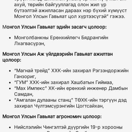
ахуй, төрийн байгууллагад олон жил үр
бүтээлтэй ажилласан дараах нэр бүхий хүмүүст
Монгол Улсын Гавьяат цол хүртээсүгэй” гэжээ.
М
онгол Улсын Гавьяат эдийн засагч цолоор:
Монголбанкны Ерөнхийлөгч Бядрангийн
Лхагвасүрэн,
Монгол Улсын Аж үйлдвэрийн Гавьяат ажилтан
цолоор:
“Магнай трейд” ХХК-ийн захирал Рэгзэндоржийн
Ганзориг,
“ГУМ” ХХК-ийн захирал Хашбатын Гиймаа,
“Мах Импекс” ХК-ийн ерөнхий инженер Дамбын
Самдан,
“Амгалан дулааны станц” ТӨХК-ийн тэргүүн дэд
захирал Чүлтэмсүрэнгийн Цогтсайхан,
Монгол Улсын Гавьяат агрономич цолоор:
Нийслэлийн Чингэлтэй дүүргийн 19-р хорооны