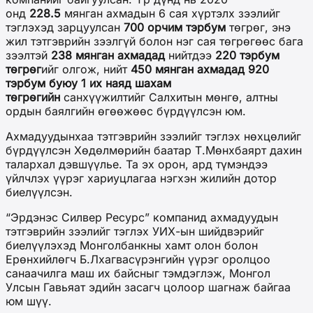
онд
228.5
мянган ахмадын 6 сая хүртэлх зээлийг
тэглэхэд зарцуулсан
700 орчим тэрбум
төгрөг, энэ
жил тэтгэврийн зээлгүй болон нэг сая төгрөгөөс бага
зээлтэй
238 мянган ахмадад
нийтдээ
220 тэрбум
төгрөг
ийг олгож, нийт
450 мянган ахмадад 920
тэрбум буюу 1 их наяд шахам
төгрөгийн
санхүүжилтийг Салхитын мөнгө, алтны
ордын баялгийн өгөөжөөс бүрдүүлсэн юм.
Ахмадуудынхаа тэтгэврийн зээлийг тэглэх нөхцөлийг
бүрдүүлсэн Хөдөлмөрийн баатар Т.Мөнхбаярт дахин
талархал дэвшүүлье. Та эх орон, ард түмэндээ
үйлчлэх үүрэг хариуцлагаа нэгхэн жилийн дотор
биелүүлсэн.
“Эрдэнэс Силвер Ресурс” компанид ахмадуудын
тэтгэврийн зээлийг тэглэх УИХ-ын шийдвэрийг
биелүүлэхэд Монголбанкны хамт олон болон
Ерөнхийлөгч Б.Лхагвасүрэнгийн үүрэг оролцоо
санаачилга маш их байсныг тэмдэглэж, Монгол
Улсын Гавьяат эдийн засагч цолоор шагнаж байгаа
юм шүү.