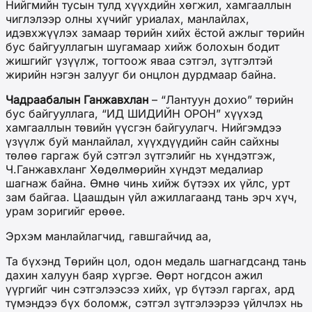
Нийгмийн тусын тулд хүүхдийн хөгжил, хамгааллын
чиглэлээр олны хүчийг уриалах, манлайлах,
идэвхжүүлэх замаар төрийн хийх ёстой ажлыг төрийн
бус байгууллагын шугамаар хийж болохын бодит
жишгийг үзүүлж, тогтоож яваа сэтгэл, зүтгэлтэй
жирийн нэгэн залууг би онцлон дурдмаар байна.
Чадраабалын Ганжавхлан
– “Лантуун дохио” төрийн
бус байгууллага, “ИД ШИДИЙН ОРОН” хүүхэд
хамгааллын төвийн үүсгэн байгуулагч. Нийгэмдээ
үзүүлж буй манлайлал, хүүхдүүдийн сайн сайхны
төлөө гаргаж буй сэтгэл зүтгэлийг нь хүндэтгэж,
Ч.Ганжавхланг Хөдөлмөрийн хүндэт медалиар
шагнаж байна. Өмнө чинь хийж бүтээх их үйлс, урт
зам байгаа. Цаашдын үйл ажиллагаанд тань эрч хүч,
урам зоригийг ерөөе.
Эрхэм манлайлагчид, гавшгайчид аа,
Та бүхэнд Төрийн цол, одон медаль шагнагдсанд тань
дахин халуун баяр хүргэе. Өөрт ногдсон ажил
үүргийг чин сэтгэлээсээ хийх, үр бүтээл гаргах, ард
түмэндээ бүх боломж, сэтгэл зүтгэлээрээ үйлчлэх нь