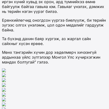
иргэн хүний хувьд эх орон, ард түмнийхээ өмнө
байгуулж байгаа гавьяа юм. Гавьяаг үнэлэх, дэмжих
нь төрийн нэгэн үүрэг билээ.
Ерөнхийлөгчид оногдсон үүргээ биелүүлж, би төрийн
зүгээс олгох үнэлэмж, цол одон медалийг гардуулж
байна.
Та бүхэнд дахин баяр хүргэж, аз жаргал сайн
сайхныг хүсэн ерөөе.
Мөнх тэнгэрийн хүчин дор хөдөлмөрч хичээнгүй
ардынхаа үйлс зүтгэлээр Монгол Улс хүчирхэгжин
мандах болтугай” гэлээ.