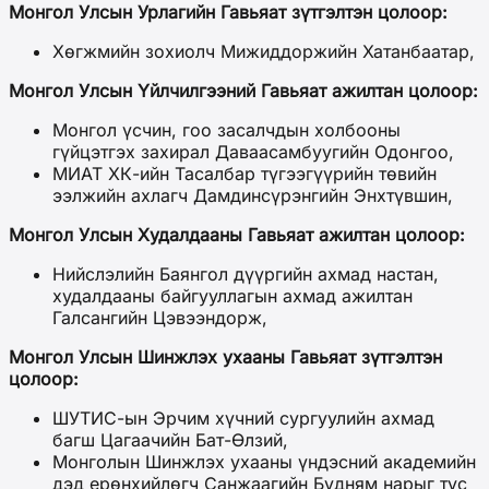
Монгол Улсын Урлагийн Гавьяат зүтгэлтэн цолоор:
Хөгжмийн зохиолч Мижиддоржийн Хатанбаатар,
Монгол Улсын Үйлчилгээний Гавьяат ажилтан цолоор:
Монгол үсчин, гоо засалчдын холбооны
гүйцэтгэх захирал Даваасамбуугийн Одонгоо,
МИАТ ХК-ийн Тасалбар түгээгүүрийн төвийн
ээлжийн ахлагч Дамдинсүрэнгийн Энхтүвшин,
Монгол Улсын Худалдааны Гавьяат ажилтан цолоор:
Нийслэлийн Баянгол дүүргийн ахмад настан,
худалдааны байгууллагын ахмад ажилтан
Галсангийн Цэвээндорж,
Монгол Улсын Шинжлэх ухааны Гавьяат зүтгэлтэн
цолоор:
ШУТИС-ын Эрчим хүчний сургуулийн ахмад
багш Цагаачийн Бат-Өлзий,
Монголын Шинжлэх ухааны үндэсний академийн
дэд ерөнхийлөгч Санжаагийн Бүдням нарыг тус