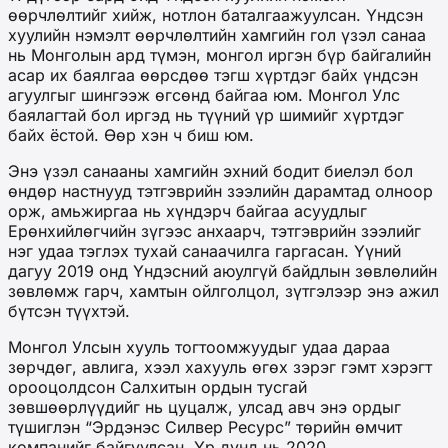
өөрчлөлтийг хийж, нотлон баталгаажуулсан. Үндсэн
хуулийн нэмэлт өөрчлөлтийн хамгийн гол үзэл санаа
нь Монголын ард түмэн, монгол иргэн бүр байгалийн
асар их баялгаа өөрсдөө тэгш хүртдэг байх үндсэн
агуулгыг шингээж өгсөнд байгаа юм. Монгол Улс
баялагтай бол иргэд нь түүний үр шимийг хүртдэг
байх ёстой. Өөр хэн ч биш юм.
Энэ үзэл санааны хамгийн эхний бодит биелэл бол
өндөр настнууд тэтгэврийн зээлийн дарамтад олноор
орж, амьжиргаа нь хүндэрч байгаа асуудлыг
Ерөнхийлөгчийн зүгээс анхаарч, тэтгэврийн зээлийг
нэг удаа тэглэх тухай санаачилга гаргасан. Үүний
дагуу 2019 онд Үндэсний аюулгүй байдлын зөвлөлийн
зөвлөмж гарч, хамтын ойлголцол, зүтгэлээр энэ ажил
бүтсэн түүхтэй.
Монгол Улсын хууль тогтоомжуудыг удаа дараа
зөрчдөг, авлига, хээл хахууль өгөх зэрэг гэмт хэрэгт
орооцолдсон Салхитын ордын тусгай
зөвшөөрлүүдийг нь цуцалж, улсад авч энэ ордыг
түшиглэн “Эрдэнэс Силвер Ресурс” төрийн өмчит
компанийг байгуулсан. Үр дүнд нь 2020