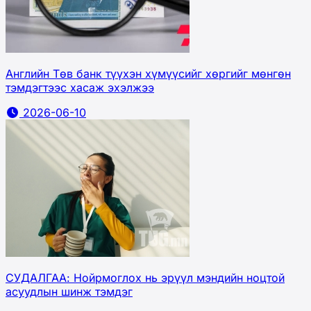
Английн Төв банк түүхэн хүмүүсийг хөргийг мөнгөн
тэмдэгтээс хасаж эхэлжээ
2026-06-10
СУДАЛГАА: Нойрмоглох нь эрүүл мэндийн ноцтой
асуудлын шинж тэмдэг