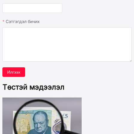
Сэтгэгдэл бичих
Илгээх
Төстэй мэдээлэл