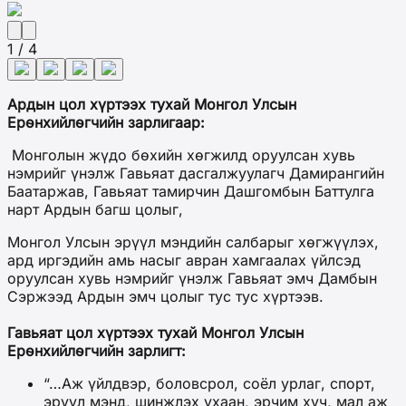
1 / 4
Ардын цол хүртээх тухай Монгол Улсын
Ерөнхийлөгчийн зарлигаар:
Монголын жүдо бөхийн хөгжилд оруулсан хувь
нэмрийг үнэлж Гавьяат дасгалжуулагч Дамирангийн
Баатаржав, Гавьяат тамирчин Дашгомбын Баттулга
нарт Ардын багш цолыг,
Монгол Улсын эрүүл мэндийн салбарыг хөгжүүлэх,
ард иргэдийн амь насыг авран хамгаалах үйлсэд
оруулсан хувь нэмрийг үнэлж Гавьяат эмч Дамбын
Сэржээд Ардын эмч цолыг тус тус хүртээв.
Гавьяат цол хүртээх тухай Монгол Улсын
Ерөнхийлөгчийн зарлигт:
“…Аж үйлдвэр, боловсрол, соёл урлаг, спорт,
эрүүл мэнд, шинжлэх ухаан, эрчим хүч, мал аж