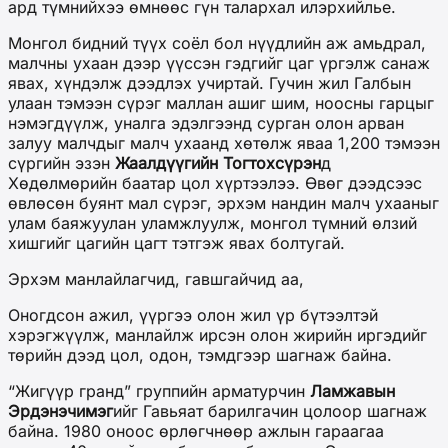
ард түмнийхээ өмнөөс гүн талархал илэрхийлье.
Монгол бидний түүх соёл бол нүүдлийн аж амьдрал,
малчны ухаан дээр үүссэн гэдгийг цаг үргэлж санаж
явах, хүндэлж дээдлэх учиртай. Гучин жил Галбын
улаан тэмээн сүрэг маллан ашиг шим, ноосны гарцыг
нэмэгдүүлж, уналга эдэлгээнд сурган олон арван
залуу малчдыг малч ухаанд хөтөлж яваа 1,200 тэмээн
сүргийн эзэн
Жаалдүүгийн Тогтохсүрэн
д
Хөдөлмөрийн баатар цол хүртээлээ. Өвөг дээдсээс
өвлөсөн буянт мал сүрэг, эрхэм нандин малч ухааныг
улам баяжуулан уламжлуулж, монгол түмний өлзий
хишгийг цагийн цагт тэтгэж явах болтугай.
Эрхэм манлайлагчид, гавшгайчид аа,
Оногдсон ажил, үүргээ олон жил үр бүтээлтэй
хэрэгжүүлж, манлайлж ирсэн олон жирийн иргэдийг
төрийн дээд цол, одон, тэмдгээр шагнаж байна.
“Жигүүр гранд” группийн арматурчин
Ламжавын
Эрдэнэчимэг
ийг Гавьяат барилгачин цолоор шагнаж
байна. 1980 оноос өрлөгчнөөр ажлын гараагаа