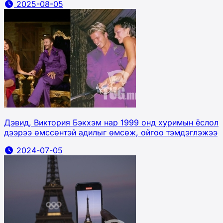
2025-08-05
Дэвид, Виктория Бэкхэм нар 1999 онд хуримын ёслол
дээрээ өмссөнтэй адилыг өмсөж, ойгоо тэмдэглэжээ
2024-07-05