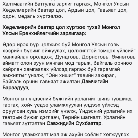
Халтмаагийн Баттулга зарлиг гаргаж, Монгол Улсын
Хөдөлмөрийн баатар цол, Ардын цол, Гавьяат цол,
одон, медаль хүртээлээ.
Хөдөлмөрийн баатар цол хүртээх тухай Монгол
Улсын Ерөнхийлөгчийн зарлигаар:
Өдөр ирэх бүр цөлжиж буй Монгол Улсын говь
хээрийн бүсийг ойжуулах, цөлжилттэй тэмцэх үйлсийг
манлайлан оролцож, Дундговь, Дорноговь, Өмнөговь
аймагт олон зуун мянган мод тарьж, байгаль орчноо
хайрлан хамгаалах үйлсэд гаргаж буй гарамгай
амжилтыг үнэлж, “Ойн хишиг” төвийн захирал,
Байгаль орчны гавьяат ажилтан
Дэмчигийн
Бараадууз
,
Монголын үндэсний бүжгийн урлагийг шинэ түвшинд
гаргах, хойч үедээ уламжлуулан үлдээх үйлсэд
оруулсан хувь нэмрийг үнэлж, Үндэсний урлагийн их
театрын бүжиг дэглээч, Төрийн шагналт, Урлагийн
гавьяат зүтгэлтэн
Сэвжидийн Сүхбаатар
,
Монгол уламжлалт мал аж ахуйн соёлыг хөгжүүлэх