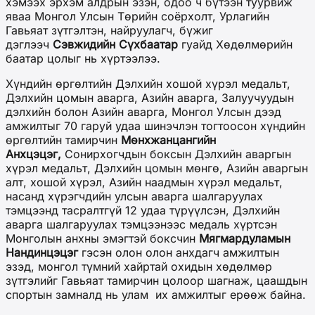
хэмээх эрхэм алдрын эзэн, одоо ч бүтээн туурвиж
яваа Монгол Улсын Төрийн соёрхолт, Урлагийн
Гавьяат зүтгэлтэн, найруулагч, бүжиг
дэглээч
Сэвжидийн Сүхбаатар
гуайд Хөдөлмөрийн
баатар цолыг нь хүртээлээ.
Хүндийн өргөлтийн Дэлхийн хошой хүрэл медальт,
Дэлхийн цомын аварга, Азийн аварга, Залуучуудын
дэлхийн болон Азийн аварга, Монгол Улсын дээд
амжилтыг 70 гаруй удаа шинэчлэн тогтоосон хүндийн
өргөлтийн тамирчин
Мөнхжанцангийн
Анхцэцэг,
Сонирхогчдын боксын Дэлхийн аваргын
хүрэл медальт, Дэлхийн цомын мөнгө, Азийн аваргын
алт, хошой хүрэл, Азийн наадмын хүрэл медальт,
насанд хүрэгчдийн улсын аварга шалгаруулах
тэмцээнд тасралтгүй 12 удаа түрүүлсэн, Дэлхийн
аварга шалгаруулах тэмцээнээс медаль хүртсэн
Монголын анхны эмэгтэй боксчин
Мягмардуламын
Нандинцэцэг
гэсэн олон олон анхдагч амжилтын
эзэд, монгол түмний хайртай охидын хөдөлмөр
зүтгэлийг Гавьяат тамирчин цолоор шагнаж, цаашдын
спортын замналд нь улам их амжилтыг ерөөж байна.