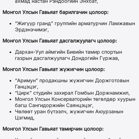
ахмад настан Рэндоогийн Энхбат,
Монгол Улсын Гавьяат барилгачин цолоор:
“Жигүүр гранд” группийн арматурчин Ламжавын
Эрдэнэчимэг,
Монгол Улсын Гавьяат дасгалжуулагч цолоор:
Дархан-Уул аймгийн Биеийн тамир спортын
газрын дасгалжуулагч Дондогийн Гүржав,
Монгол Улсын Гавьяат жүжигчин цолоор:
“Аримун” продакшны жүжигчин Доржготовын
Ганцэцэг,
“Цирк” студийн захирал Гомбын Доржнамжил,
Монгол Улсын Консерваторийн төгөлдөр хуурын
багш Сангидоржийн Саянцэцэг,
Чөлөөт уран бүтээлч, жүжигчин Аюурзанын
Цэгмид,
Монгол Улсын Гавьяат тамирчин цолоор: