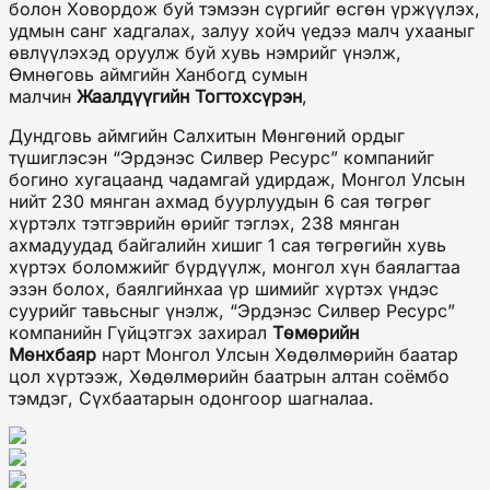
болон Ховордож буй тэмээн сүргийг өсгөн үржүүлэх,
удмын санг хадгалах, залуу хойч үедээ малч ухааныг
өвлүүлэхэд оруулж буй хувь нэмрийг үнэлж,
Өмнөговь аймгийн Ханбогд сумын
малчин
Жаалдүүгийн Тогтохсүрэн
,
Дундговь аймгийн Салхитын Мөнгөний ордыг
түшиглэсэн “Эрдэнэс Силвер Ресурс” компанийг
богино хугацаанд чадамгай удирдаж, Монгол Улсын
нийт 230 мянган ахмад буурлуудын 6 сая төгрөг
хүртэлх тэтгэврийн өрийг тэглэх, 238 мянган
ахмадуудад байгалийн хишиг 1 сая төгрөгийн хувь
хүртэх боломжийг бүрдүүлж, монгол хүн баялагтаа
эзэн болох, баялгийнхаа үр шимийг хүртэх үндэс
суурийг тавьсныг үнэлж, “Эрдэнэс Силвер Ресурс”
компанийн Гүйцэтгэх захирал
Төмөрийн
Мөнхбаяр
нарт Монгол Улсын Хөдөлмөрийн баатар
цол хүртээж, Хөдөлмөрийн баатрын алтан соёмбо
тэмдэг, Сүхбаатарын одонгоор шагналаа.