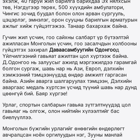
эхэлж, 40 гаруй жил барилга барихдаа Эх нялхсын
төв, Нэгдүгээр төрөх, 500 хүүхдийн амбулатори,
Чингис зочид буудал болон олон арван сургууль,
цэцэрлэг, эмнэлэг, орон сууцны барилгын арматурын
ажлыг хийж гүйцэтгэжээ. Танаар бахархаж байна.
Гучин жил үсчин, гоо сайхны салбарт үр бүтээлтэй
ажилласан Монголын үсчин, гоо засалчдын холбооны
гүйцэтгэх захирал
Даваасамбуугийн Одонгоо
д
Үйлчилгээний гавьяат ажилтан цол хүртээж байна.
Д.Одонгоо нь залуусыг ажилд мэргэжилдээ гарамгай
болгон сургаж, шавь нар нь Ази, Европ, дэлхийн
хэмжээний тэмцээнүүдэд өндөр амжилт гаргасан
байна. Азийн аварга шалгаруулах тэмцээн, Дэлхийн
аваргаас медаль хүртсэн үсчид түүний шавь нар дунд
цөөнгүй бий. Баяр хүргэе!
Урлаг, спортын салбарын гавьяа зүтгэлтнүүдэд цол
гавьяаг нь олгож, олон нийтийн хүлээлтийг бас
биелүүллээ.
Монголын бүжгийн урлагийг өнөөгийн өндөрлөгт
авчралцсан ноён оргилуудын нэг, Зууны манлай