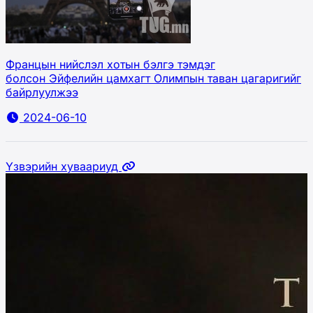
Францын нийслэл хотын бэлгэ тэмдэг
болсон Эйфелийн цамхагт Олимпын таван цагаригийг
байрлуулжээ
2024-06-10
Үзвэрийн хуваариуд