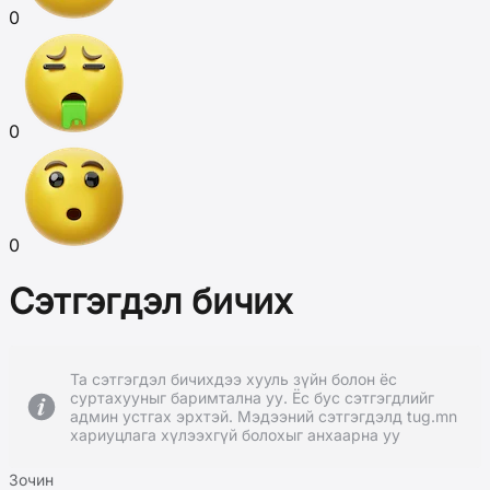
0
0
0
Сэтгэгдэл бичих
Та сэтгэгдэл бичихдээ хууль зүйн болон ёс
суртахууныг баримтална уу. Ёс бус сэтгэгдлийг
админ устгах эрхтэй. Мэдээний сэтгэгдэлд tug.mn
хариуцлага хүлээхгүй болохыг анхаарна уу
Зочин