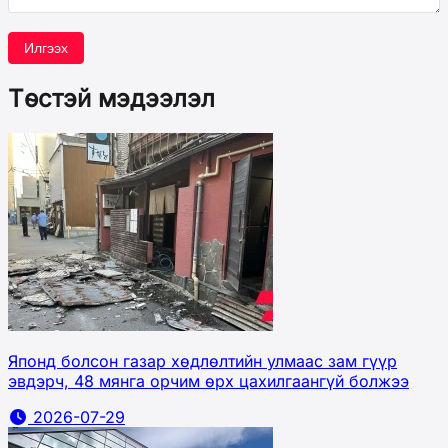
Илгээх
Төстэй мэдээлэл
Японд болсон газар хөдлөлтийн улмаас зам гүүр
эвдэрч, 48 мянга орчим өрх цахилгаангүй болжээ
2026-07-29