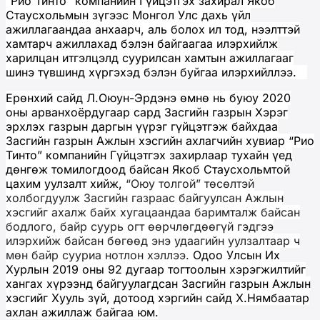
“Рио Тинто” компанийн Гүйцэтгэх захирал Якоб
Стаусхольмын зүгээс Монгол Улс дахь үйл
ажиллагаандаа анхаарч, аль болох ил тод, нээлттэй
хамтарч ажиллахад бэлэн байгаагаа илэрхийлж
харилцан итгэлцэлд суурилсан хамтын ажиллагааг
шинэ түвшинд хүргэхэд бэлэн буйгаа илэрхийллээ.
Ерөнхий сайд Л.Оюун-Эрдэнэ өмнө нь буюу 2020
оны арванхоёрдугаар сард Засгийн газрын Хэрэг
эрхлэх газрын даргын үүрэг гүйцэтгэж байхдаа
Засгийн газрын Ажлын хэсгийн ахлагчийн хувиар “Рио
Тинто” компанийн Гүйцэтгэх захирлаар тухайн үед
дөнгөж томилогдоод байсан Якоб Стаусхольмтой
цахим уулзалт хийж,
“Оюу толгой” төсөлтэй
холбогдуулж Засгийн газраас байгуулсан Ажлын
хэсгийг ахалж байх хугацаандаа баримталж байсан
бодлого, байр суурь огт өөрчлөгдөөгүй гэдгээ
илэрхийж байсан бөгөөд энэ удаагийн уулзалтаар ч
мөн байр сууриа нотлон хэллээ.
Одоо Улсын Их
Хурлын 2019 оны 92 дугаар тогтоолын хэрэгжилтийг
хангах хүрээнд байгуулагдсан Засгийн газрын Ажлын
хэсгийг Хууль зүй, дотоод хэргийн сайд Х.Нямбаатар
ахлан ажиллаж байгаа юм.