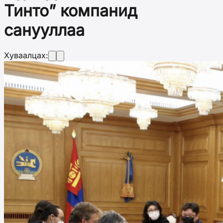
Тинто” компанид
санууллаа
Хуваалцах: