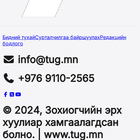
Бидний тухай
Сурталчилгаа байршуулах
Редакцийн
бодлого
info@tug.mn
+976 9110-2565
© 2024, Зохиогчийн эрх
хуулиар хамгаалагдсан
болно. | www.tug.mn