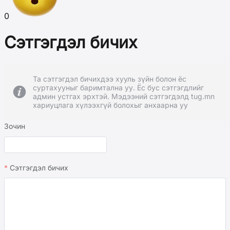
0
Сэтгэгдэл бичих
Та сэтгэгдэл бичихдээ хууль зүйн болон ёс
суртахууныг баримтална уу. Ёс бус сэтгэгдлийг
админ устгах эрхтэй. Мэдээний сэтгэгдэлд tug.mn
хариуцлага хүлээхгүй болохыг анхаарна уу
Зочин
Сэтгэгдэл бичих