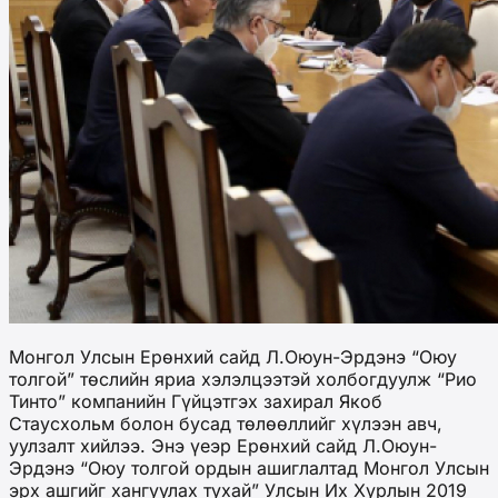
Монгол Улсын Ерөнхий сайд Л.Оюун-Эрдэнэ “Оюу
толгой” төслийн яриа хэлэлцээтэй холбогдуулж “Рио
Тинто” компанийн Гүйцэтгэх захирал Якоб
Стаусхольм болон бусад төлөөллийг хүлээн авч,
уулзалт хийлээ. Энэ үеэр Ерөнхий сайд Л.Оюун-
Эрдэнэ “Оюу толгой ордын ашиглалтад Монгол Улсын
эрх ашгийг хангуулах тухай” Улсын Их Хурлын 2019