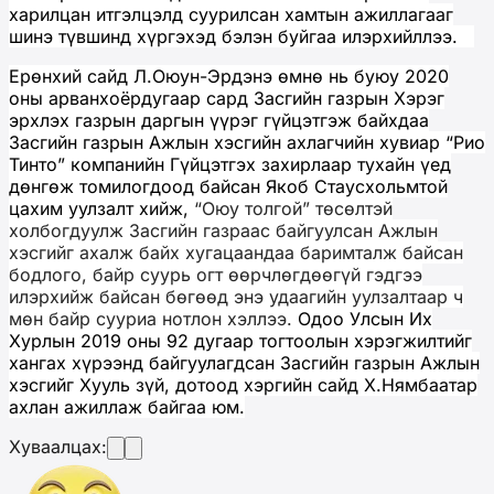
харилцан итгэлцэлд суурилсан хамтын ажиллагааг
шинэ түвшинд хүргэхэд бэлэн буйгаа илэрхийллээ.
Ерөнхий сайд Л.Оюун-Эрдэнэ өмнө нь буюу 2020
оны арванхоёрдугаар сард Засгийн газрын Хэрэг
эрхлэх газрын даргын үүрэг гүйцэтгэж байхдаа
Засгийн газрын Ажлын хэсгийн ахлагчийн хувиар “Рио
Тинто” компанийн Гүйцэтгэх захирлаар тухайн үед
дөнгөж томилогдоод байсан Якоб Стаусхольмтой
цахим уулзалт хийж,
“Оюу толгой” төсөлтэй
холбогдуулж Засгийн газраас байгуулсан Ажлын
хэсгийг ахалж байх хугацаандаа баримталж байсан
бодлого, байр суурь огт өөрчлөгдөөгүй гэдгээ
илэрхийж байсан бөгөөд энэ удаагийн уулзалтаар ч
мөн байр сууриа нотлон хэллээ.
Одоо Улсын Их
Хурлын 2019 оны 92 дугаар тогтоолын хэрэгжилтийг
хангах хүрээнд байгуулагдсан Засгийн газрын Ажлын
хэсгийг Хууль зүй, дотоод хэргийн сайд Х.Нямбаатар
ахлан ажиллаж байгаа юм.
Хуваалцах: