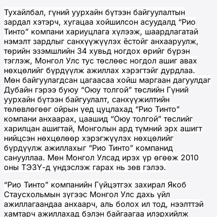
Тухайлбал, гүний уурхайн бүтээн байгуулалтын
зардал хэтэрч, хугацаа хойшилсон асуудалд “Рио
Тинто” компани хариуцлага хүлээж, шаардлагатай
нэмэлт зардлыг санхүүжүүлэх ёстойг анхааруулж,
төрийн эзэмшлийн 34 хувьд ногдох өрийг бүрэн
тэглэж, Монгол Улс тус төслөөс ногдол ашиг авах
нөхцөлийг бүрдүүлж ажиллах хэрэгтэйг дурдлаа.
Мөн байгуулагдсан цагаасаа хойш маргаан дагуулдаг
Дубайн гэрээ буюу “Оюу толгой” төслийн Гүний
уурхайн бүтээн байгуулалт, санхүүжилтийн
төлөвлөгөөг ойрын үед цуцлахад “Рио Тинто”
компани анхаарах, цаашид “Оюу толгой” төслийг
харилцан ашигтай, Монголын ард түмний эрх ашигт
нийцсэн нөхцөлөөр хэрэгжүүлэх нөхцөлийг
бүрдүүлж ажиллахыг “Рио Тинто” компанид
санууллаа. Мөн Монгол Улсад ирэх үр өгөөж 2010
оны ТЭЗҮ-д үндэслэж гарах нь зөв гэлээ.
“Рио Тинто” компанийн Гүйцэтгэх захирал Якоб
Стаусхольмын зүгээс Монгол Улс дахь үйл
ажиллагаандаа анхаарч, аль болох ил тод, нээлттэй
хамтарч ажиллахад бэлэн байгаагаа илэрхийлж