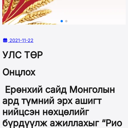
2021-11-22
УЛС ТӨР
Онцлох
Ерөнхий сайд Монголын
ард түмний эрх ашигт
нийцсэн нөхцөлийг
бүрдүүлж ажиллахыг “Рио