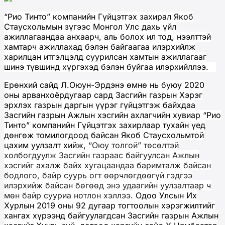
“Рио Тинто” компанийн Гүйцэтгэх захирал Якоб
Стаусхольмын зүгээс Монгол Улс дахь үйл
ажиллагаандаа анхаарч, аль болох ил тод, нээлттэй
хамтарч ажиллахад бэлэн байгаагаа илэрхийлж
харилцан итгэлцэлд суурилсан хамтын ажиллагааг
шинэ түвшинд хүргэхэд бэлэн буйгаа илэрхийллээ.
Ерөнхий сайд Л.Оюун-Эрдэнэ өмнө нь буюу 2020
оны арванхоёрдугаар сард Засгийн газрын Хэрэг
эрхлэх газрын даргын үүрэг гүйцэтгэж байхдаа
Засгийн газрын Ажлын хэсгийн ахлагчийн хувиар “Рио
Тинто” компанийн Гүйцэтгэх захирлаар тухайн үед
дөнгөж томилогдоод байсан Якоб Стаусхольмтой
цахим уулзалт хийж,
“Оюу толгой” төсөлтэй
холбогдуулж Засгийн газраас байгуулсан Ажлын
хэсгийг ахалж байх хугацаандаа баримталж байсан
бодлого, байр суурь огт өөрчлөгдөөгүй гэдгээ
илэрхийж байсан бөгөөд энэ удаагийн уулзалтаар ч
мөн байр сууриа нотлон хэллээ.
Одоо Улсын Их
Хурлын 2019 оны 92 дугаар тогтоолын хэрэгжилтийг
хангах хүрээнд байгуулагдсан Засгийн газрын Ажлын