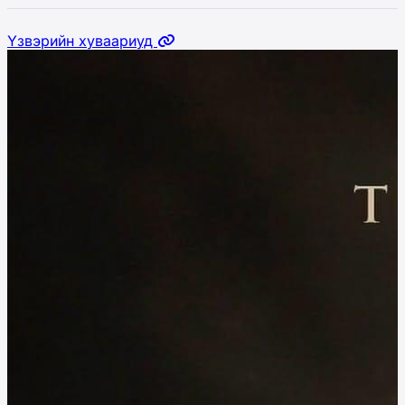
Үзвэрийн хуваариуд