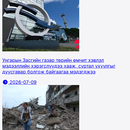
Унгарын Засгийн газар төрийн өмчит хэвлэл
мэдээллийн хэрэгслүүдээ хааж, суртал ухуулгыг
дуусгавар болгож байгаагаа мэдэгджээ
2026-07-09