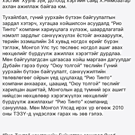
хэсгийг Хууль зүй, дотоод хэргийн сайд Х.Нямбаатар
ахлан ажиллаж байгаа юм.
Тухайлбал, гүний уурхайн бүтээн байгуулалтын
зардал хэтэрч, хугацаа хойшилсон асуудалд “Рио
Тинто” компани хариуцлага хүлээж, шаардлагатай
нэмэлт зардлыг санхүүжүүлэх ёстойг анхааруулж,
төрийн эзэмшлийн 34 хувьд ногдох өрийг бүрэн
тэглэж, Монгол Улс тус төслөөс ногдол ашиг авах
нөхцөлийг бүрдүүлж ажиллах хэрэгтэйг дурдлаа.
Мөн байгуулагдсан цагаасаа хойш маргаан дагуулдаг
Дубайн гэрээ буюу “Оюу толгой” төслийн Гүний
уурхайн бүтээн байгуулалт, санхүүжилтийн
төлөвлөгөөг ойрын үед цуцлахад “Рио Тинто”
компани анхаарах, цаашид “Оюу толгой” төслийг
харилцан ашигтай, Монголын ард түмний эрх ашигт
нийцсэн нөхцөлөөр хэрэгжүүлэх нөхцөлийг
бүрдүүлж ажиллахыг “Рио Тинто” компанид
санууллаа. Мөн Монгол Улсад ирэх үр өгөөж 2010
оны ТЭЗҮ-д үндэслэж гарах нь зөв гэлээ.