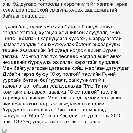
оны 92 дугаар тогтоолын хэрэгжилтийг хангаж, яриа
хэлэлцээ тодорхой үр дүнд хүрэх шаардлагатай
байгааг онцоллоо.
Тухайлбал, гүний уурхайн бүтээн байгуулалтын
зардал хэтэрч, хугацаа хойшилсон асуудалд “Рио
Тинто” компани хариуцлага хүлээж, шаардлагатай
нэмэлт зардлыг санхүүжүүлэх ёстойг анхааруулж,
төрийн эзэмшлийн 34 хувьд ногдох өрийг бүрэн
тэглэж, Монгол Улс тус төслөөс ногдол ашиг авах
нөхцөлийг бүрдүүлж ажиллах хэрэгтэйг дурдлаа.
Мөн байгуулагдсан цагаасаа хойш маргаан дагуулдаг
Дубайн гэрээ буюу “Оюу толгой” төслийн Гүний
уурхайн бүтээн байгуулалт, санхүүжилтийн
төлөвлөгөөг ойрын үед цуцлахад “Рио Тинто”
компани анхаарах, цаашид “Оюу толгой” төслийг
харилцан ашигтай, Монголын ард түмний эрх ашигт
нийцсэн нөхцөлөөр хэрэгжүүлэх нөхцөлийг
бүрдүүлж ажиллахыг “Рио Тинто” компанид
санууллаа. Мөн Монгол Улсад ирэх үр өгөөж 2010
оны ТЭЗҮ-д үндэслэж гарах нь зөв гэлээ.