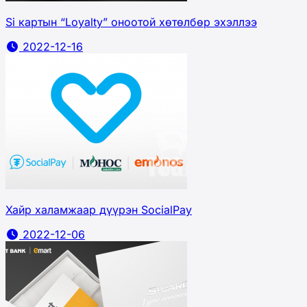
Si картын “Loyalty” оноотой хөтөлбөр эхэллээ
2022-12-16
Хайр халамжаар дүүрэн SocialPay
2022-12-06