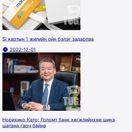
Si картын 1 жилийн ойн бэлэг задарлаа
2022-12-01
Норихико Като: Голомт банк хөгжлийнхөө шинэ
шатанд гарч байна