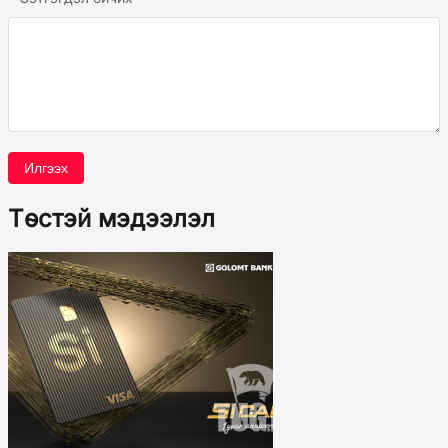
Илгээх
Төстэй мэдээлэл