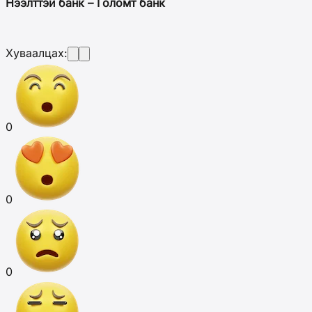
Нээлттэй банк – Голомт банк
Хуваалцах:
0
0
0