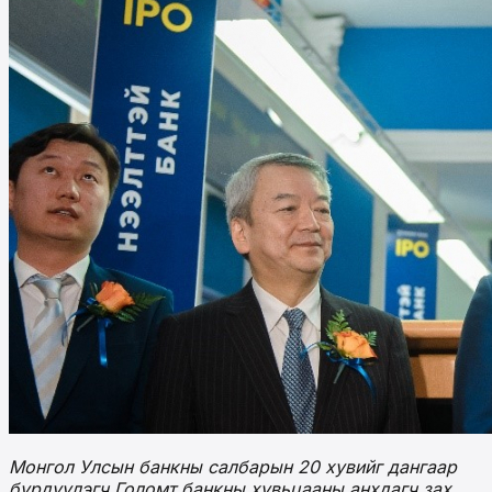
Монгол Улсын банкны салбарын 20 хувийг дангаар
бүрдүүлэгч
Голомт банкны хувьцааны анхдагч зах