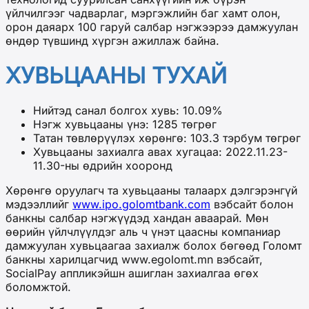
үйлчилгээг чадварлаг, мэргэжлийн баг хамт олон,
орон даяарх 100 гаруй салбар нэгжээрээ дамжуулан
өндөр түвшинд хүргэн ажиллаж байна.
ХУВЬЦААНЫ ТУХАЙ
Нийтэд санал болгох хувь: 10.09%
Нэгж хувьцааны үнэ: 1285 төгрөг
Татан төвлөрүүлэх хөрөнгө: 103.3 тэрбум төгрөг
Хувьцааны захиалга авах хугацаа: 2022.11.23-
11.30-ны өдрийн хооронд
Хөрөнгө оруулагч та хувьцааны талаарх дэлгэрэнгүй
мэдээллийг
www.ipo.golomtbank.com
вэбсайт болон
банкны салбар нэгжүүдэд хандан аваарай. Мөн
өөрийн үйлчлүүлдэг аль ч үнэт цаасны компаниар
дамжуулан хувьцаагаа захиалж болох бөгөөд Голомт
банкны харилцагчид www.egolomt.mn вэбсайт,
SocialPay аппликэйшн ашиглан захиалгаа өгөх
боломжтой.