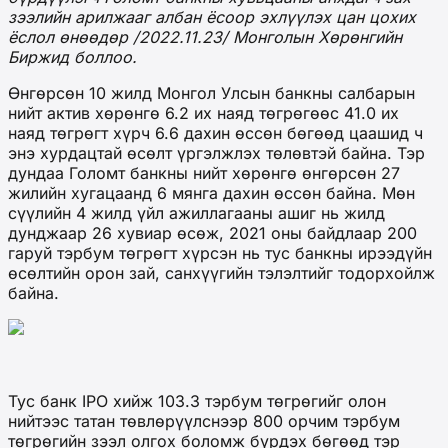
зээлийн арилжааг албан ёсоор эхлүүлэх цан цохих
ёслол өнөөдөр
/
2022.11.23
/
Монголын Хөрөнгийн
Биржид боллоо.
Өнгөрсөн 10 жилд Монгол Улсын банкны салбарын
нийт актив хөрөнгө 6.2 их наяд төгрөгөөс 41.0 их
наяд төгрөгт хүрч 6.6 дахин өссөн бөгөөд цаашид ч
энэ хурдацтай өсөлт үргэлжлэх төлөвтэй байна. Тэр
дундаа Голомт банкны нийт хөрөнгө өнгөрсөн 27
жилийн хугацаанд 6 мянга дахин өссөн байна. Мөн
сүүлийн 4 жилд үйл ажиллагааны ашиг нь жилд
дунджаар 26 хувиар өсөж, 2021 оны байдлаар 200
гаруй тэрбум төгрөгт хүрсэн нь тус банкны ирээдүйн
өсөлтийн орон зай, санхүүгийн тэлэлтийг тодорхойлж
байна.
Тус банк IPO хийж 103.3 тэрбум төгрөгийг олон
нийтээс татан төвлөрүүлснээр 800 орчим тэрбум
төгрөгийн зээл олгох боломж бүрдэх бөгөөд тэр