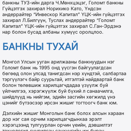
банкны ТУЗ-ийн дарга Ч.Мөнхцэцэг, Голомт банкны
Гүйцэтгэх захирал Норихико Като, Үндсэн
андеррайтер “Инвескор Капитал” ҮЦК-ийн гүйцэтгэх
захирал Л.Билгүүн, Туслах андеррайтер “Голомт
Капитал” ҮЦК-ийн гүйцэтгэх захирал С.Ган-Эрдэнэ
нар болон бусад албаны хүмүүс оролцлоо.
БАНКНЫ ТУХАЙ
Монгол Улсын ууган арилжааны банкнуудын нэг
Голомт банк нь 1995 онд үүсгэн байгуулагдсан
бөгөөд олон улсад танигдсан нэр хүндтэй, салбартаа
тэргүүлэгч байр суурьтай, итгэлтэй найдвартай банк
болон төлөвшиж харилцагчдадаа үзүүлж буй
үйлчилгээ, хэрэгжүүлж буй бүхий л санаачилга,
шийдлүүд нь нийгэм, эдийн засгийн хөгжилд үнэ
цэнийг бүтээсээр ирсэн жишиг тогтоогч банк юм.
Дэлхийн жишиг Монголын банк болох алсын хараан
дор нэг сая орчим харилцагчдынхаа эрэлт
хэрэгцээнд тулгуурлан орчин үеийн, дэвшилтэт
технологид суурилсан санхүүгийн иж бүрэн