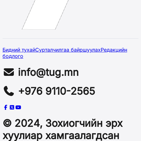
Бидний тухай
Сурталчилгаа байршуулах
Редакцийн
бодлого
info@tug.mn
+976 9110-2565
© 2024, Зохиогчийн эрх
хуулиар хамгаалагдсан