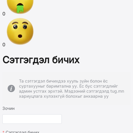
0
0
Сэтгэгдэл бичих
Та сэтгэгдэл бичихдээ хууль зүйн болон ёс
суртахууныг баримтална уу. Ёс бус сэтгэгдлийг
админ устгах эрхтэй. Мэдээний сэтгэгдэлд tug.mn
хариуцлага хүлээхгүй болохыг анхаарна уу
Зочин
Сэтгэгдэл бичих