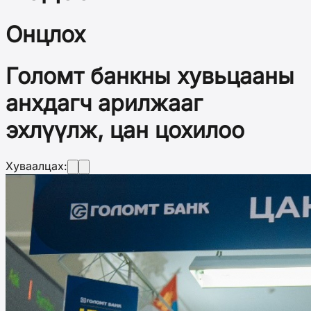
Онцлох
Голомт банкны хувьцааны
анхдагч арилжааг
эхлүүлж, цан цохилоо
Хуваалцах: