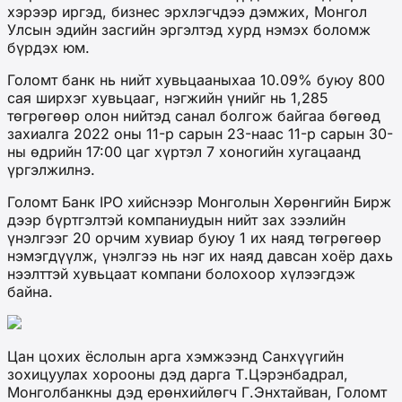
хэрээр иргэд, бизнес эрхлэгчдээ дэмжих, Монгол
Улсын эдийн засгийн эргэлтэд хурд нэмэх боломж
бүрдэх юм.
Голомт банк нь нийт хувьцааныхаа 10.09% буюу 800
сая ширхэг хувьцааг, нэгжийн үнийг нь 1,285
төгрөгөөр олон нийтэд санал болгож байгаа бөгөөд
захиалга 2022 оны 11-р сарын 23-наас 11-р сарын 30-
ны өдрийн 17:00 цаг хүртэл 7 хоногийн хугацаанд
үргэлжилнэ.
Голомт Банк IPO хийснээр Монголын Хөрөнгийн Бирж
дээр бүртгэлтэй компаниудын нийт зах зээлийн
үнэлгээг 20 орчим хувиар буюу 1 их наяд төгрөгөөр
нэмэгдүүлж, үнэлгээ нь нэг их наяд давсан хоёр дахь
нээлттэй хувьцаат компани болохоор хүлээгдэж
байна.
Цан цохих ёслолын арга хэмжээнд Санхүүгийн
зохицуулах хорооны дэд дарга Т.Цэрэнбадрал,
Монголбанкны дэд ерөнхийлөгч Г.Энхтайван, Голомт