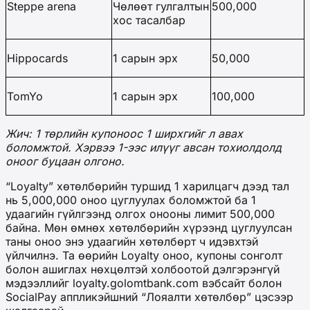
Steppe arena
Чөлөөт гулгалтын
500,000
хос тасалбар
Hippocards
1 сарын эрх
50,000
TomYo
1 сарын эрх
100,000
Жич: 1 төрлийн купоноос 1 ширхгийг л авах
боломжтой. Хэрвээ 1-ээс илүүг авсан тохиолдолд
оноог буцаан олгоно.
“Loyalty” хөтөлбөрийн туршид 1 харилцагч дээд тал
нь 5,000,000 оноо цуглуулах боломжтой ба 1
удаагийн гүйлгээнд олгох онооны лимит 500,000
байна. Мөн өмнөх хөтөлбөрийн хүрээнд цуглуулсан
таны оноо энэ удаагийн хөтөлбөрт ч идэвхтэй
үйлчилнэ. Та өөрийн Loyalty оноо, купоны сонголт
болон ашиглах нөхцөлтэй холбоотой дэлгэрэнгүй
мэдээллийг loyalty.golomtbank.com вэбсайт болон
SocialPay аппликэйшний “Лояалти хөтөлбөр” цэсээр