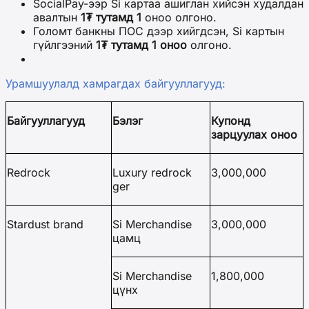
SocialPay-ээр Si картаа ашиглан хийсэн худалдан
авалтын
1₮ тутамд 1
оноо олгоно.
Голомт банкны ПОС дээр хийгдсэн, Si картын
гүйлгээний
1₮ тутамд 1 оноо
олгоно.
Урамшуулалд хамрагдах байгууллагууд:
Байгууллагууд
Бэлэг
Купонд
зарцуулах оноо
Redrock
Luxury redrock
3,000,000
ger
Stardust brand
Si Merchandise
3,000,000
цамц
Si Merchandise
1,800,000
цүнх