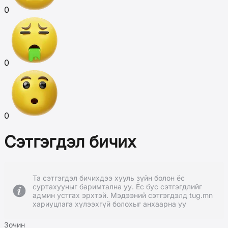
0
0
0
Сэтгэгдэл бичих
Та сэтгэгдэл бичихдээ хууль зүйн болон ёс
суртахууныг баримтална уу. Ёс бус сэтгэгдлийг
админ устгах эрхтэй. Мэдээний сэтгэгдэлд tug.mn
хариуцлага хүлээхгүй болохыг анхаарна уу
Зочин