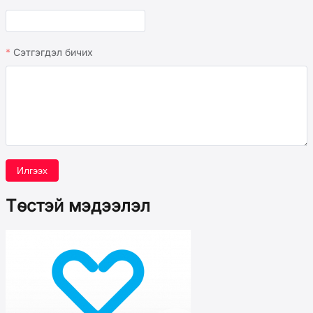
Сэтгэгдэл бичих
Илгээх
Төстэй мэдээлэл