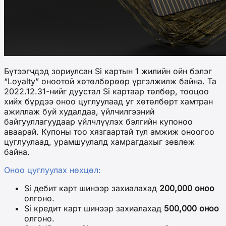
Бүтээгчдэд зориулсан Si картын 1 жилийн ойн бэлэг
“Loyalty” оноотой хөтөлбөрөөр үргэлжилж байна. Та
2022.12.31-нийг дуустал Si картаар төлбөр, тооцоо
хийх бүрдээ оноо цуглуулаад уг хөтөлбөрт хамтран
ажиллаж буй худалдаа, үйлчилгээний
байгууллагуудаар үйлчлүүлэх бэлгийн купоноо
аваарай. Купоны тоо хязгаартай тул амжиж оноогоо
цуглуулаад, урамшуулалд хамрагдахыг зөвлөж
байна.
Оноо цуглуулах нөхцөл:
Si дебит карт шинээр захиалахад
200,000 оноо
олгоно.
Si кредит карт шинээр захиалахад
500,000 оноо
олгоно.