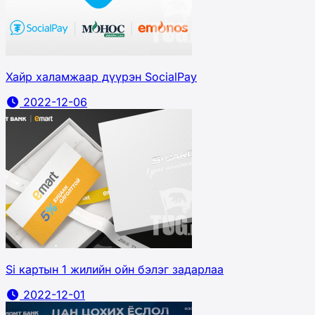
Хайр халамжаар дүүрэн SocialPay
2022-12-06
Si картын 1 жилийн ойн бэлэг задарлаа
2022-12-01