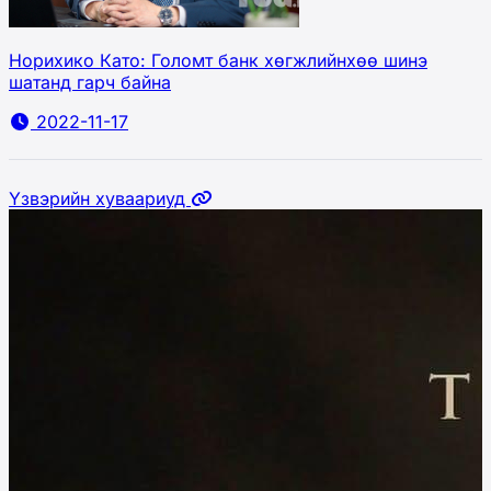
Норихико Като: Голомт банк хөгжлийнхөө шинэ
шатанд гарч байна
2022-11-17
Үзвэрийн хуваариуд