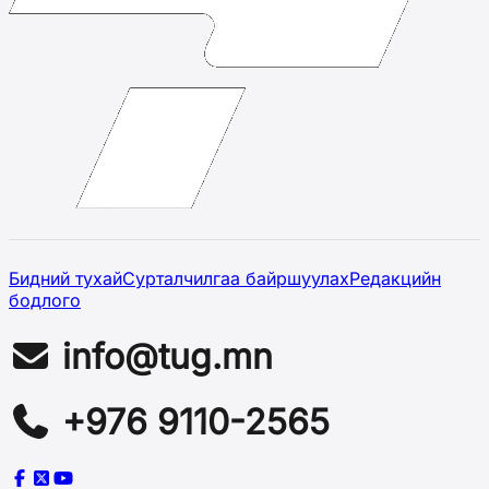
Бидний тухай
Сурталчилгаа байршуулах
Редакцийн
бодлого
info@tug.mn
+976 9110-2565