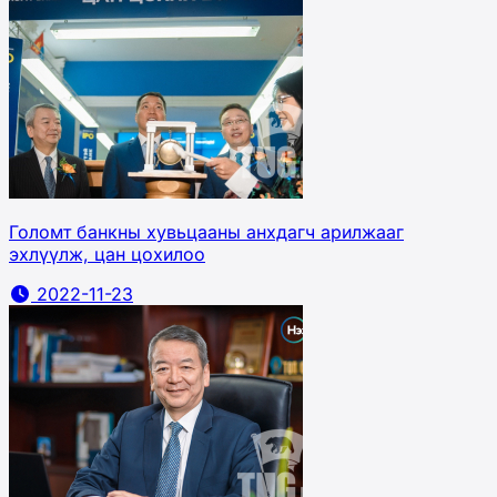
Голомт банкны хувьцааны анхдагч арилжааг
эхлүүлж, цан цохилоо
2022-11-23