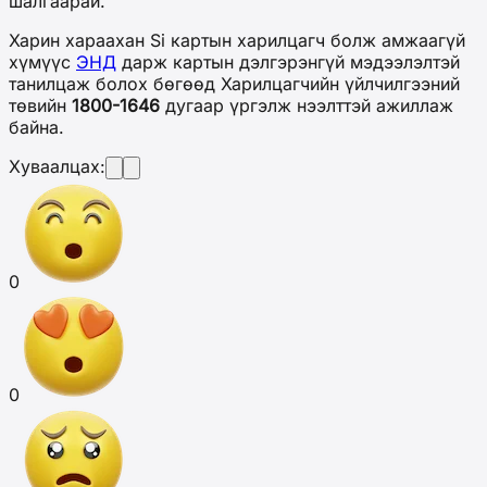
шалгаарай.
Харин хараахан Si картын харилцагч болж амжаагүй
хүмүүс
ЭНД
дарж картын дэлгэрэнгүй мэдээлэлтэй
танилцаж болох бөгөөд Харилцагчийн үйлчилгээний
төвийн
1800-1646
дугаар үргэлж нээлттэй ажиллаж
байна.
Хуваалцах:
0
0