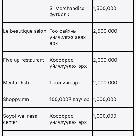
Si Merchandise
1,500,000
футболк
Le beautique salon
Гоо сайхны
2,500,000
үйлчилгээ авах
эрх
Five up restaurant
Хосоороо
2,000,000
үйлчлүүлэх эрх
Mentor hub
1 жилийн эрх
2,000,000
Shoppy.mn
100,000₮ ваучер
1,000,000
Soyol wellness
Хосоороо
1,000,000
center
үйлчлүүлэх эрх