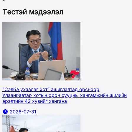
Төстэй мэдээлэл
"Сэлбэ ухаалаг хот” ашиглалтад орсноор
Улаанбаатар хотын орон сууцны хангамжийн жилийн
эрэлтийн 42 хувийг хангана
2026-07-31