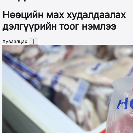
Нөөцийн мах худалдаалах
дэлгүүрийн тоог нэмлээ
Хуваалцах: