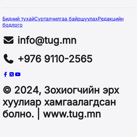
Бидний тухай
Сурталчилгаа байршуулах
Редакцийн
бодлого
info@tug.mn
+976 9110-2565
© 2024, Зохиогчийн эрх
хуулиар хамгаалагдсан
болно. | www.tug.mn