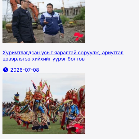
Хуримтлагдсан усыг яаралтай соруулж, ариутгал
цэвэрлэгээ хийхийг үүрэг болгов
2026-07-08