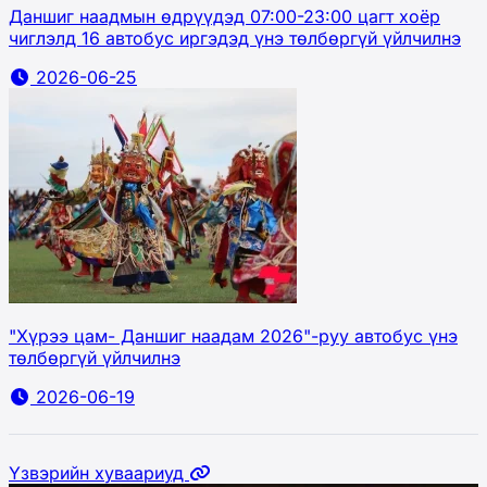
Даншиг наадмын өдрүүдэд 07:00-23:00 цагт хоёр
чиглэлд 16 автобус иргэдэд үнэ төлбөргүй үйлчилнэ
2026-06-25
"Хүрээ цам- Даншиг наадам 2026"-руу автобус үнэ
төлбөргүй үйлчилнэ
2026-06-19
Үзвэрийн хуваариуд