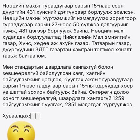
Нөөцийн махыг гуравдугаар сарын 15-наас есөн
дүүргийн 431 хүнсний дэлгүүрээр борлуулж эхэлсэн.
Нөөцийн махны хүртээмжийг нэмэгдүүлэх зорилгоор
гуравдугаар сарын 27-ноос 50 сүлжээ дэлгүүрийг
нэмж, 481 цэгээр борлуулж байна. Нөөцийн мах
худалдан борлуулалтад Нийслэлийн Мал эмнэлгийн
газар, Хүнс, хөдөө аж ахуйн газар, Татварын газар,
дүүргүүдийн ЗДТГ газартай хамтран тогтмол хяналт
тавьж байгаа юм.
Мөн стандартын шаардлага хангахгүй болон
зөвшөөрөлгүй байрлуулсан хаяг, хаягийн
байгууламжийг цэгцлэх, буулгах ажлыг гуравдугаар
сарын 1-нээс тавдугаар сарын 15-ны өдрүүдэд хоёр
үе шаттай зохион байгуулж байна. Өнгөрөгч долоо
хоногт зөвшөөрөлгүй, шаардлага хангахгүй 1259
байгууламжийг буулгаж, 2851 мэдэгдэл хүргүүлжээ.
Хуваалцах: