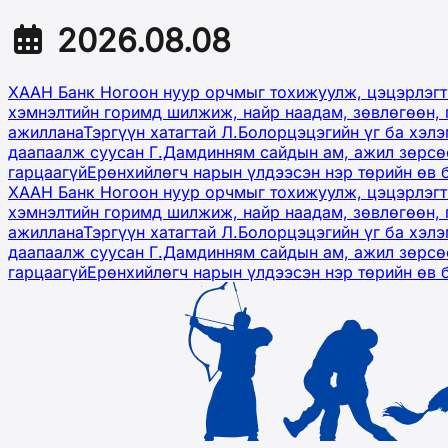
2026.08.08
ХААН Банк Ногоон нуур орчмыг тохижуулж, цэцэрлэгт
хэмнэлтийн горимд шилжиж, найр наадам, зөвлөгөөн, 
ажиллана
Тэргүүн хатагтай Л.Болорцэцэгийн үг ба хэл
даапаалж суусан Г.Дамдинням сайдын ам, ажил зөрсөө
гарцаагүй
Ерөнхийлөгч нарын үлдээсэн нэр төрийн өв 
ХААН Банк Ногоон нуур орчмыг тохижуулж, цэцэрлэгт
хэмнэлтийн горимд шилжиж, найр наадам, зөвлөгөөн, 
ажиллана
Тэргүүн хатагтай Л.Болорцэцэгийн үг ба хэл
даапаалж суусан Г.Дамдинням сайдын ам, ажил зөрсөө
гарцаагүй
Ерөнхийлөгч нарын үлдээсэн нэр төрийн өв 