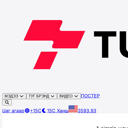
ПОСТЕР
МЭДЭЭ
ТУГ БРЭНД
ВИДЕО
Цаг агаар
+15C
15C
Ханш
3593.93