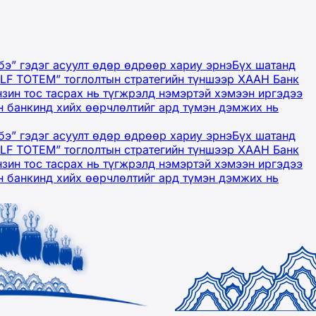
бэ” гэдэг асуулт өдөр өдрөөр хариу эрнэ
Бүх шатанд
OLF TOTEM” тоглолтын стратегийн түншээр ХААН Банк
нзин тос тасрах нь түгжрэлд нэмэртэй хэмээн иргэдээ
 банкинд хийх өөрчлөлтийг ард түмэн дэмжих нь
бэ” гэдэг асуулт өдөр өдрөөр хариу эрнэ
Бүх шатанд
OLF TOTEM” тоглолтын стратегийн түншээр ХААН Банк
нзин тос тасрах нь түгжрэлд нэмэртэй хэмээн иргэдээ
 банкинд хийх өөрчлөлтийг ард түмэн дэмжих нь