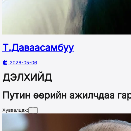
Т.Даваасамбуу
2026-05-06
ДЭЛХИЙД
Путин өөрийн ажилчдаа гар
Хуваалцах: