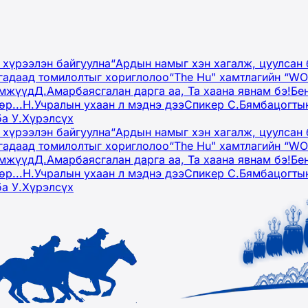
 хүрээлэн байгуулна
“Ардын намыг хэн хагалж, цуулсан 
гадаад томилолтыг хориглолоо
“The Hu" хамтлагийн “W
эмжүүд
Д.Амарбаясгалан дарга аа, Та хаана явнам бэ!
Бе
р...
Н.Учралын ухаан л мэднэ дээ
Спикер С.Бямбацогтын
ба У.Хүрэлсүх
 хүрээлэн байгуулна
“Ардын намыг хэн хагалж, цуулсан 
гадаад томилолтыг хориглолоо
“The Hu" хамтлагийн “W
эмжүүд
Д.Амарбаясгалан дарга аа, Та хаана явнам бэ!
Бе
р...
Н.Учралын ухаан л мэднэ дээ
Спикер С.Бямбацогтын
ба У.Хүрэлсүх