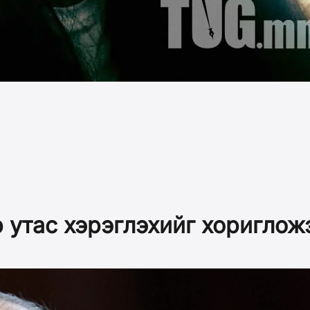
 утас хэрэглэхийг хориглож