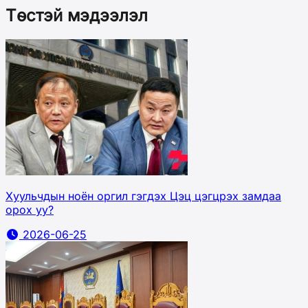
Төстэй мэдээлэл
Хуульчдын ноён оргил гэгдэх Цэц цэгцрэх замдаа
орох уу?
2026-06-25