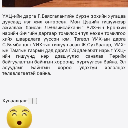
ҮХЦ-ийн дарга Г.Баясгалангийн бүрэн эрхийн хугацаа
дуусаад нэг жил өнгөрсөн. Мөн Цэцийн гишүүнээр
ажиллаж байсан Л.Өлзийсайханыг УИХ-ын Ерөнхий
нарийн бичгийн даргаар томилсон тул нөхөн томилгоо
хийх шаардлага үүссэн юм. Тэгвэл УИХ-ын дарга
С.Бямбацогт УИХ-ын гишүүн асан Ж.Сүхбаатар, УИХ-
ын Тамгын газрын дэд дарга Г.Эрдэнэбат нарыг ҮХЦ-
ийн гишүүнд нэр дэвшүүлэх саналаа Төрийн
байгуулалтын байнгын хороонд хүргүүлсэн байна. Эл
асуудлыг Байнгын хороо удахгүй хэлэлцэх
төлөвлөгөөтэй байна.
Хуваалцах: