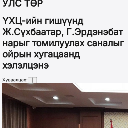
УЛС ТӨР
ҮХЦ-ийн гишүүнд
Ж.Сүхбаатар, Г.Эрдэнэбат
нарыг томилуулах саналыг
ойрын хугацаанд
хэлэлцэнэ
Хуваалцах: