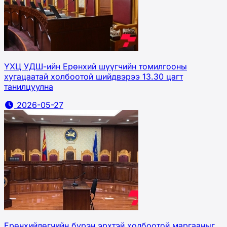
ҮХЦ УДШ-ийн Ерөнхий шүүгчийн томилгооны
хугацаатай холбоотой шийдвэрээ 13.30 цагт
танилцуулна
2026-05-27
Ерөнхийлөгчийн бүрэн эрхтэй холбоотой маргааныг