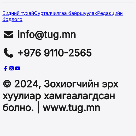
Бидний тухай
Сурталчилгаа байршуулах
Редакцийн
бодлого
info@tug.mn
+976 9110-2565
© 2024, Зохиогчийн эрх
хуулиар хамгаалагдсан
болно. | www.tug.mn