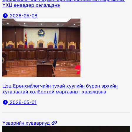
ҮХЦ өнөөдөр хэлэлцэнэ
2026-05-08
Цэц Ерөнхийлөгчийн тухай хуулийн бүрэн эрхийн
хугацаатай холбоотой маргааныг хэлэлцэнэ
2026-05-01
Үзвэрийн хуваариуд