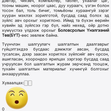
дэвтэр, чихэвч, компьютер, таблет, ухаалаг цаг,
тооны машин, ноорог цаас, дуу хураагч, үзгэн болон
тосон бал, толь бичиг, томьёоны хураангуй зэрэг
хууран мэхлэх зорилготой, бусдад саад болох эд
зүйлс авч орохыг хориглоно. Иймд та бүхэн өөрийн
хувийн эд зүйлсээ гэр бүл, найз нөхөд, ойр дотно
хүмүүстээ үлдээж орохыг
Боловсролын Үнэлгээний
Төв(БҮТ)
-өөс зөвлөж байна.
Түүнчлэн шалгуулагч шалгалтын даалгаврыг
гүйцэтгэхдээ бусдаас дэмжлэг авсан, бусдад
тусалсан, дээр заасан хориглох зүйлсийг авч орсон,
ашигласан, хоорондоо ярилцах зэргээр бусдад саад
учруулсан бол шалгалтын журам зөрчсөнд тооцож,
тухайн шалгалтын материалыг хүчингүй болгохыг
анхаарууллаа.
Хуваалцах:
0