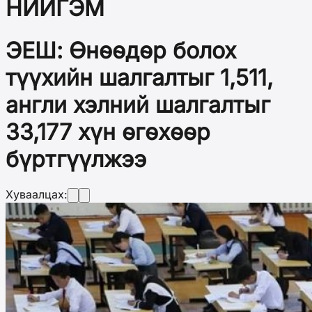
НИЙГЭМ
ЭЕШ: Өнөөдөр болох
түүхийн шалгалтыг 1,511,
англи хэлний шалгалтыг
33,177 хүн өгөхөөр
бүртгүүлжээ
Хуваалцах: