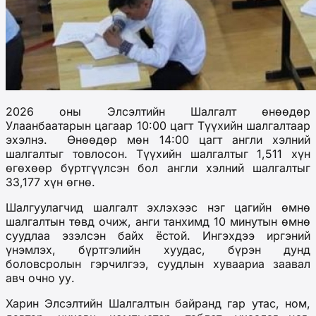
2026 оны Элсэлтийн Шалгалт өнөөдөр
Улаанбаатарын цагаар 10:00 цагт Түүхийн шалгалтаар
эхэлнэ. Өнөөдөр мөн 14:00 цагт англи хэлний
шалгалтыг товлосон. Түүхийн шалгалтыг 1,511 хүн
өгөхөөр бүртгүүлсэн бол англи хэлний шалгалтыг
33,177 хүн өгнө.
Шалгуулагчид шалгалт эхлэхээс нэг цагийн өмнө
шалгалтын төвд очиж, анги танхимд 10 минутын өмнө
суудлаа эзэлсэн байх ёстой. Ингэхдээ иргэний
үнэмлэх, бүртгэлийн хуудас, бүрэн дунд
боловсролын гэрчилгээ, суудлын хуваариа заавал
авч очно уу.
Харин Элсэлтийн Шалгалтын байранд гар утас, ном,