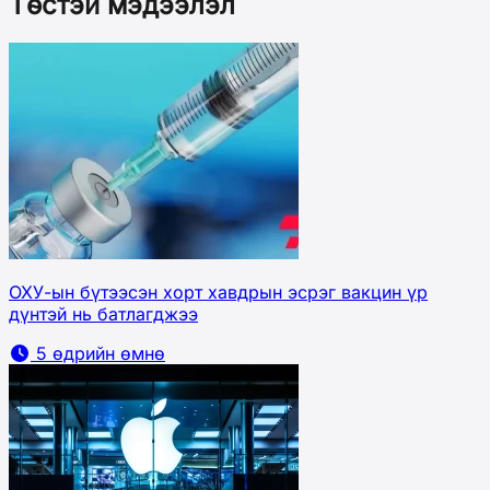
Төстэй мэдээлэл
ОХУ-ын бүтээсэн хорт хавдрын эсрэг вакцин үр
дүнтэй нь батлагджээ
5 өдрийн өмнө