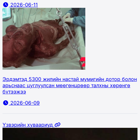
2026-06-11
Эрдэмтэд 5300 жилийн настай мумигийн дотор болон
арьснаас цуглуулсан мөөгөнцрөөр талхны хөрөнгө
бүтээжээ
2026-06-09
Үзвэрийн хуваариуд