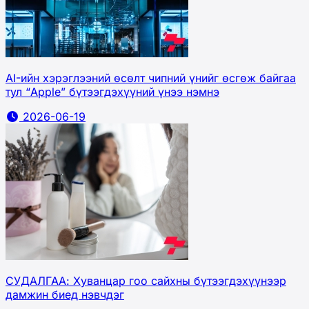
AI-ийн хэрэглээний өсөлт чипний үнийг өсгөж байгаа
тул “Apple” бүтээгдэхүүний үнээ нэмнэ
2026-06-19
СУДАЛГАА: Хуванцар гоо сайхны бүтээгдэхүүнээр
дамжин биед нэвчдэг