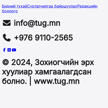
Бидний тухай
Сурталчилгаа байршуулах
Редакцийн
бодлого
info@tug.mn
+976 9110-2565
© 2024, Зохиогчийн эрх
хуулиар хамгаалагдсан
болно. | www.tug.mn