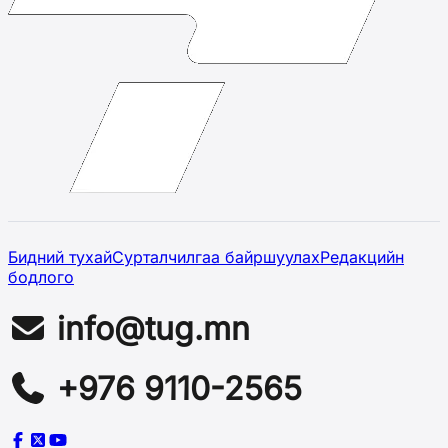
Бидний тухай
Сурталчилгаа байршуулах
Редакцийн
бодлого
info@tug.mn
+976 9110-2565