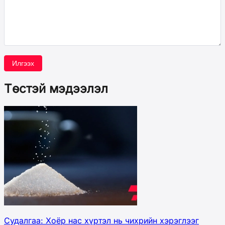
Илгээх
Төстэй мэдээлэл
Судалгаа: Хоёр нас хүртэл нь чихрийн хэрэглээг