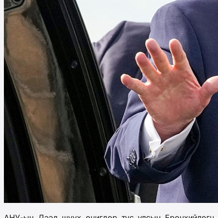
АНУ-ын Дээд шүүх өчигдөр тус улсын Ерөнхийлөгч