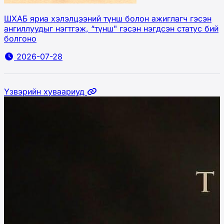
ШХАБ яриа хэлэлцээний түнш болон ажиглагч гэсэн
ангиллуудыг нэгтгэж, “түнш" гэсэн нэгдсэн статус бий
болгоно
2026-07-28
Үзвэрийн хуваариуд