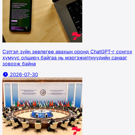
Сэтгэл зүйн зөвлөгөө авахын оронд ChatGPT-г сонгох
хүмүүс олширч байгаа нь мэргэжилтнүүдийн санааг
зовоож байна
2026-07-30