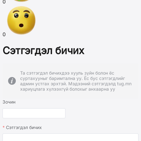
0
0
Сэтгэгдэл бичих
Та сэтгэгдэл бичихдээ хууль зүйн болон ёс
суртахууныг баримтална уу. Ёс бус сэтгэгдлийг
админ устгах эрхтэй. Мэдээний сэтгэгдэлд tug.mn
хариуцлага хүлээхгүй болохыг анхаарна уу
Зочин
Сэтгэгдэл бичих