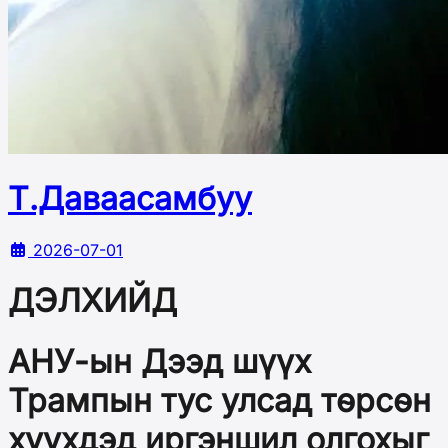
Т.Даваасамбуу
2026-07-01
ДЭЛХИЙД
АНУ-ын Дээд шүүх
Трампын тус улсад төрсөн
хүүхдэд иргэншил олгохыг