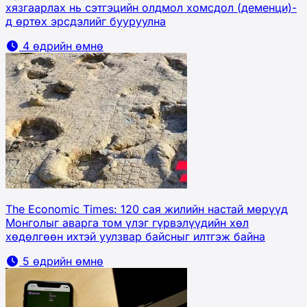
хязгаарлах нь сэтгэцийн олдмол хомсдол (деменци)-
д өртөх эрсдэлийг бууруулна
4 өдрийн өмнө
The Economic Times: 120 сая жилийн настай мөрүүд
Монголыг аварга том үлэг гүрвэлүүдийн хөл
хөдөлгөөн ихтэй уулзвар байсныг илтгэж байна
5 өдрийн өмнө