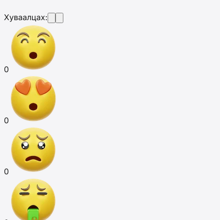
Хуваалцах:
0
0
0