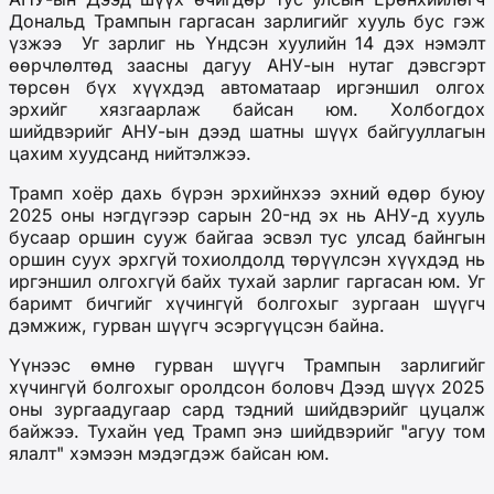
Дональд Трампын гаргасан зарлигийг хууль бус гэж
үзжээ Уг зарлиг нь Үндсэн хуулийн 14 дэх нэмэлт
өөрчлөлтөд заасны дагуу АНУ-ын нутаг дэвсгэрт
төрсөн бүх хүүхдэд автоматаар иргэншил олгох
эрхийг хязгаарлаж байсан юм. Холбогдох
шийдвэрийг АНУ-ын дээд шатны шүүх байгууллагын
цахим хуудсанд нийтэлжээ.
Трамп хоёр дахь бүрэн эрхийнхээ эхний өдөр буюу
2025 оны нэгдүгээр сарын 20-нд эх нь АНУ-д хууль
бусаар оршин сууж байгаа эсвэл тус улсад байнгын
оршин суух эрхгүй тохиолдолд төрүүлсэн хүүхдэд нь
иргэншил олгохгүй байх тухай зарлиг гаргасан юм. Уг
баримт бичгийг хүчингүй болгохыг зургаан шүүгч
дэмжиж, гурван шүүгч эсэргүүцсэн байна.
Үүнээс өмнө гурван шүүгч Трампын зарлигийг
хүчингүй болгохыг оролдсон боловч Дээд шүүх 2025
оны зургаадугаар сард тэдний шийдвэрийг цуцалж
байжээ. Тухайн үед Трамп энэ шийдвэрийг "агуу том
ялалт" хэмээн мэдэгдэж байсан юм.