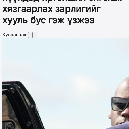
хязгаарлах зарлигийг
хууль бус гэж үзжээ
Хуваалцах: