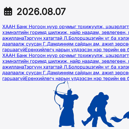
2026.08.07
ХААН Банк Ногоон нуур орчмыг тохижуулж, цэцэрлэгт
хэмнэлтийн горимд шилжиж, найр наадам, зөвлөгөөн, 
ажиллана
Тэргүүн хатагтай Л.Болорцэцэгийн үг ба хэл
даапаалж суусан Г.Дамдинням сайдын ам, ажил зөрсөө
гарцаагүй
Ерөнхийлөгч нарын үлдээсэн нэр төрийн өв 
ХААН Банк Ногоон нуур орчмыг тохижуулж, цэцэрлэгт
хэмнэлтийн горимд шилжиж, найр наадам, зөвлөгөөн, 
ажиллана
Тэргүүн хатагтай Л.Болорцэцэгийн үг ба хэл
даапаалж суусан Г.Дамдинням сайдын ам, ажил зөрсөө
гарцаагүй
Ерөнхийлөгч нарын үлдээсэн нэр төрийн өв 