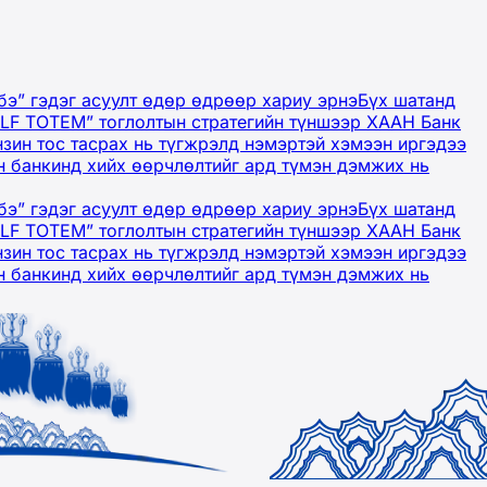
бэ” гэдэг асуулт өдөр өдрөөр хариу эрнэ
Бүх шатанд
OLF TOTEM” тоглолтын стратегийн түншээр ХААН Банк
нзин тос тасрах нь түгжрэлд нэмэртэй хэмээн иргэдээ
 банкинд хийх өөрчлөлтийг ард түмэн дэмжих нь
бэ” гэдэг асуулт өдөр өдрөөр хариу эрнэ
Бүх шатанд
OLF TOTEM” тоглолтын стратегийн түншээр ХААН Банк
нзин тос тасрах нь түгжрэлд нэмэртэй хэмээн иргэдээ
 банкинд хийх өөрчлөлтийг ард түмэн дэмжих нь