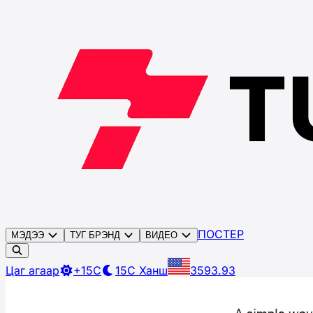
ПОСТЕР
МЭДЭЭ
ТУГ БРЭНД
ВИДЕО
Цаг агаар
+15C
15C
Ханш
3593.93