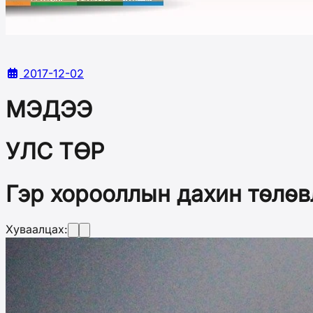
2017-12-02
МЭДЭЭ
УЛС ТӨР
Гэр хорооллын дахин төлөв
Хуваалцах: