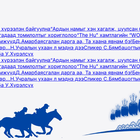
 хүрээлэн байгуулна
“Ардын намыг хэн хагалж, цуулсан 
гадаад томилолтыг хориглолоо
“The Hu" хамтлагийн “W
эмжүүд
Д.Амарбаясгалан дарга аа, Та хаана явнам бэ!
Бе
р...
Н.Учралын ухаан л мэднэ дээ
Спикер С.Бямбацогтын
ба У.Хүрэлсүх
 хүрээлэн байгуулна
“Ардын намыг хэн хагалж, цуулсан 
гадаад томилолтыг хориглолоо
“The Hu" хамтлагийн “W
эмжүүд
Д.Амарбаясгалан дарга аа, Та хаана явнам бэ!
Бе
р...
Н.Учралын ухаан л мэднэ дээ
Спикер С.Бямбацогтын
ба У.Хүрэлсүх