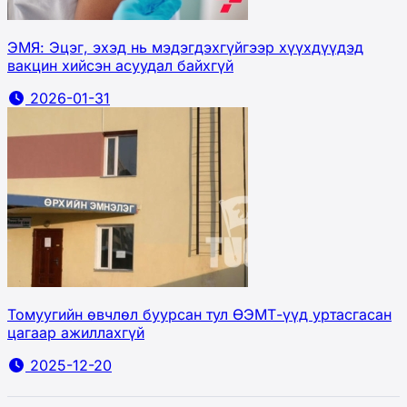
ЭМЯ: Эцэг, эхэд нь мэдэгдэхгүйгээр хүүхдүүдэд
вакцин хийсэн асуудал байхгүй
2026-01-31
Томуугийн өвчлөл буурсан тул ӨЭМТ-үүд уртасгасан
цагаар ажиллахгүй
2025-12-20