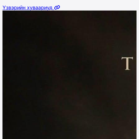
Үзвэрийн хуваариуд