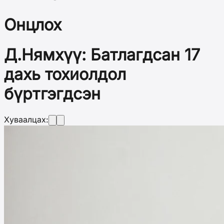
Онцлох
Д.Нямхүү: Батлагдсан 17
дахь тохиолдол
бүртгэгдсэн
Хуваалцах: