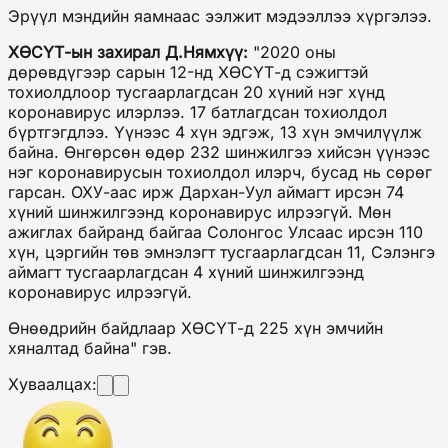
Эрүүл мэндийн яамнаас ээлжит мэдээллээ хүргэлээ.
ХӨСҮТ-ын захирал Д.Нямхүү:
"2020 оны
дөрөвдүгээр сарын 12-нд ХӨСҮТ-д сэжигтэй
тохиолдлоор тусгаарлагдсан 20 хүний нэг хүнд
коронавирус илэрлээ. 17 батлагдсан тохиолдол
бүртгэгдлээ. Үүнээс 4 хүн эдгэж, 13 хүн эмчилүүлж
байна. Өнгөрсөн өдөр 232 шинжилгээ хийсэн үүнээс
нэг коронавирусын тохиолдол илэрч, бусад нь сөрөг
гарсан. ОХУ-аас ирж Дархан-Уул аймагт ирсэн 74
хүний шинжилгээнд коронавирус илрээгүй. Мөн
ажиглах байранд байгаа Солонгос Улсаас ирсэн 110
хүн, цэргийн төв эмнэлэгт тусгаарлагдсан 11, Сэлэнгэ
аймагт тусгаарлагдсан 4 хүний шинжилгээнд
коронавирус илрээгүй.
Өнөөдрийн байдлаар ХӨСҮТ-д 225 хүн эмчийн
хяналтад байна" гэв.
Хуваалцах: