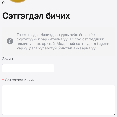
0
Сэтгэгдэл бичих
Та сэтгэгдэл бичихдээ хууль зүйн болон ёс
суртахууныг баримтална уу. Ёс бус сэтгэгдлийг
админ устгах эрхтэй. Мэдээний сэтгэгдэлд tug.mn
хариуцлага хүлээхгүй болохыг анхаарна уу
Зочин
Сэтгэгдэл бичих