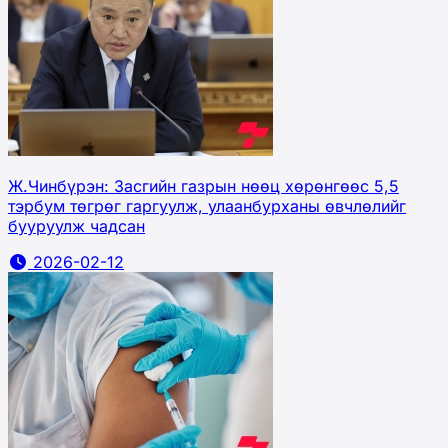
Ж.Чинбүрэн: Засгийн газрын нөөц хөрөнгөөс 5,5
тэрбум төгрөг гаргуулж, улаанбурханы өвчлөлийг
бууруулж чадсан
2026-02-12