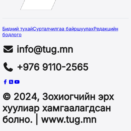
Бидний тухай
Сурталчилгаа байршуулах
Редакцийн
бодлого
info@tug.mn
+976 9110-2565
© 2024, Зохиогчийн эрх
хуулиар хамгаалагдсан
болно. | www.tug.mn