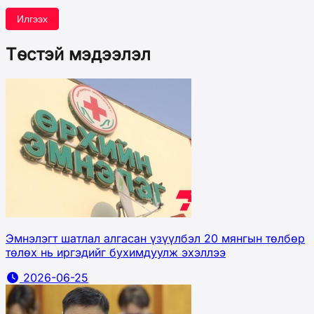
Илгээх
Төстэй мэдээлэл
Эмнэлэгт шатлал алгасан үзүүлбэл 20 мянгын төлбөр
төлөх нь иргэдийг бухимдуулж эхэллээ
2026-06-25