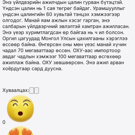
Энэ үйлдвэрийн ажилчдын цалин гурван бүтэцтэй.
Үндсэн цалин нь 1 сая төгрөг байдаг. Урамшууллыг
үндсэн цалингийн 60 хувьтай тэнцэх хэмжээгээр
олгодог. Манай яам ажлын хэсэг гарган, энэ
салбарын үйлдвэрчний эвлэлтэй хамтран ажилласан.
Энэ үеэр хуримтлагдсан өр байгаа нь ч ил болсон.
Оргил цагуудад Монгол Улсын цахилгааны хэрэглээ
өссөөр байна. Өнгөрсөн оны мөн үеэс манай хүчин
чадал 70 мегаваттаар өссөн. ОХУ-аас импортоор
авдаг чадлын хэмжээг 100 мегаваттаар өсгөхөөр
ажиллаж байна. ОХУ зөвшөөрсөн. Энэ ажил арван
хоёрдугаар сард дуусна.
Хуваалцах:
0