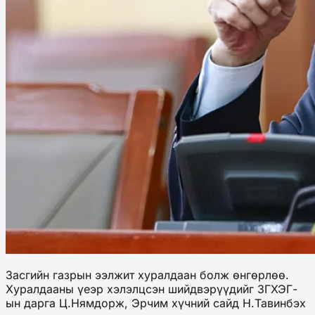
Засгийн газрын ээлжит хуралдаан болж өнгөрлөө.
Хуралдааны үеэр хэлэлцсэн шийдвэрүүдийг ЗГХЭГ-
ын дарга Ц.Нямдорж, Эрчим хүчний сайд Н.Тавинбэх