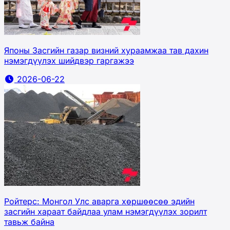
Японы Засгийн газар визний хураамжаа тав дахин
нэмэгдүүлэх шийдвэр гаргажээ
2026-06-22
Ройтерс: Монгол Улс аварга хөршөөсөө эдийн
засгийн хараат байдлаа улам нэмэгдүүлэх зорилт
тавьж байна