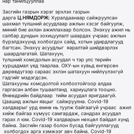
нар танилцууллаа
Засгийн газрын хэрэг эрхлэх газрын
дарга
Ц.
НЯМДОРЖ
:
Хуралдаанаар сайжруулсан
шахмал түлшний асуудлаар ажлын хэсэг байгуулж,
миний бие ахлан ажиллахаар болсон. Энэхүү ажил нь
салбар дундын зохицуулалт шаардах учраас ажлын
бүрэлдэхүүнд холбогдох сайд, хотын удирдлагууд
багтсан. Энэхүү асуудлыг яаралтай шийдвэрлэх
шаардлагатай. Шатахуун,
түлшний хомсдолын асуудал ч тэр улс төрийн
хурцадмал үед таарлаа. ОХУ-ын хувьд өнгөрсөн
дөрөвдүгээр сараас эхлэн шатахуун нийлүүлэхгүй
гэдгийг мэдэгдсэн.
Шатахууны хомсдолтой холбоотойгоор алдаа
гаргасан албан тушаалтанд хариуцлага тооцно.
Өнөөдрийн байдлаар тийм асуудал яригдаагүй.
Цаашид ажлын явцыг сайжруулна. Covid-19
халдварыг урд өмнө нь туулж байгаагүй учраас ажил
хийж байгаа хүмүүс самгардаж, сандрах асуудал
гарах л юм. Covid-19 халдварын нөхцөл байдал хүнд
байна. Засгийн газар болон бусад байгууллагууд
холбогдох арга хэмжээг авч байна. Covid-19