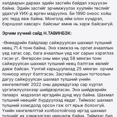
халдварын дараах эдийн засгийн байдал хэцүүхэн
байна. Эдийн засгийг эрчимжүүлэх хуулийн төслийг
удахгүй УИХ-д өргөн мэдүүлнэ. Би 1990 оноос хойш
улс төрд явж байна. Монголд ийм олон хүндрэл,
бэрхшээл хавсарч байсныг өмнө нь харж байсангүй.
Эрчим хүчний сайд Н.
ТАВИНБЭХ
:
-Өнөөдрийн байдлаар сайжруулсан шахмал түлшний
нөөц 71.4 тонн байна. Энэ хэмжээ нь оргил ачааллын
үед хагас сар, бага ачааллын үед нэг сарын хэрэглээ
гэсэн үг. Өнгөрсөн оны мөн үед 58 мянган тонн
сайжруулсан шахмал түлшний нөөц бэлтгэж өвлийг
давж байсан. Үүнтэй харьцуулахад 25 мянган орчим
тонноор илүүг бэлтгэсэн. Засгийн газрын тогтоолын
дагуу сайжруулсан шахмал түлшний үнийн
хөнгөлөлтийг 2022 оны дөрөвдүгээр сар хүртэл
үргэлжлүүлэхээр шийдвэрлэсэн. Энэ шийдвэрийн
талаарх мэдээлэл иргэдийн дунд муу байна. Шахмал
түлшний нөөцийг бүрдүүлээд явдаг. Тиймээс шахмал
түлшний хомсдолд орсон гэж огт ярьж болохгүй.
Үнийн хөнгөлөлттэй холбоотойгоор иргэд шахмал
түлшийг их хэмжээгээр нөөцөлж байна. Тиймээс бид