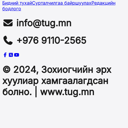
Бидний тухай
Сурталчилгаа байршуулах
Редакцийн
бодлого
info@tug.mn
+976 9110-2565
© 2024, Зохиогчийн эрх
хуулиар хамгаалагдсан
болно. | www.tug.mn