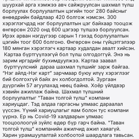
шуурхай арга хэмжээ авч сайжруулсан шахмал түлш
борлуулах борлуулалтын цэгийн тоог 280 байсныг
өнөөдрийн байдлаар 420 болгож нэмсэн. 300
хэрэглэгчдэд нэг борлуулалтын цэг байхаар тооцож
өнгөрсөн 2020 онд 600 цэгээр түлшээ борлуулсан.
Ирэх арван нэгдүгээр сарын 1 гэхэд борлуулалтын
цэгийн тоог 600 болгоно. Өнгөрсөн оны гүйцэтгэлээр
180 мянган хэрэглэгч картаар худалдан авалт хийсэн.
Картаа бүртгүүлээгүй бол түлш олгодоггүй. Энэ нь
зарим иргэдийг бухимдуулжээ. Картаа заавал
бүртгүүлсний дараа шахмал түлшийг зарж байгаа.
“Нэг айлд-Нэг карт” зарчмаар буюу илүү хэрэглээг
бий болгохгүй байх ач холбогдолтой. Зургаан
дүүргийн 57 агуулахад нөөц байна. Хоёр үйлдвэр
хэвийн ажиллаж байна. Шахмал түлшний
борлуулалтыг "Таван толгой түлш" компани
хариуцдаг. Тэд алдаа гаргасны улмаас дараалал
үүссэн. Үүний хариуцлагыг яам болон тус компани
үүрнэ. Ер нь Covid-19 халдварын улмаас
тооцоолоогүй зүйлс өдөр бүр гарч байна. "Таван
толгой түлш" компанийн ажилчид ажил хаяагүй.
Харин урамшуулалтай холбоотой шаардлага тавьсан.