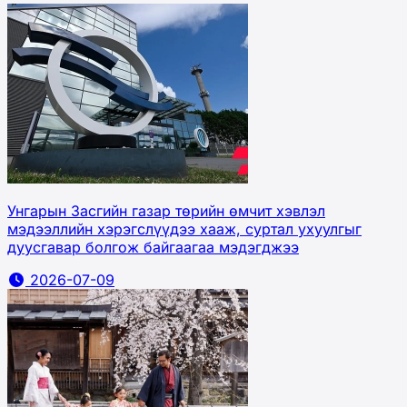
Унгарын Засгийн газар төрийн өмчит хэвлэл
мэдээллийн хэрэгслүүдээ хааж, суртал ухуулгыг
дуусгавар болгож байгаагаа мэдэгджээ
2026-07-09