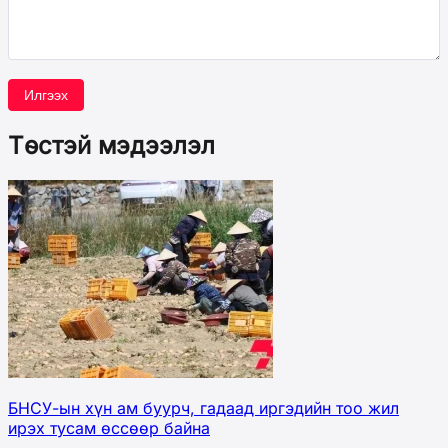
Илгээх
Төстэй мэдээлэл
БНСУ-ын хүн ам буурч, гадаад иргэдийн тоо жил
ирэх тусам өссөөр байна