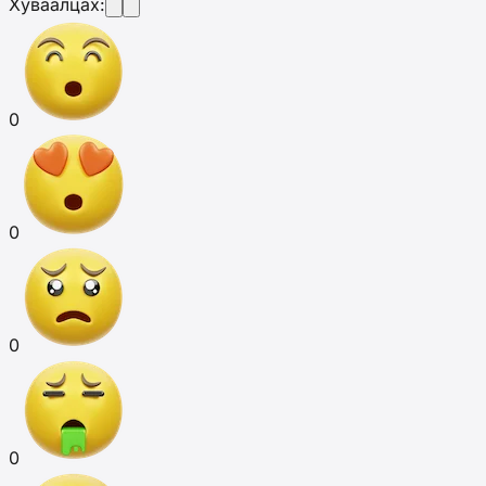
Хуваалцах:
0
0
0
0