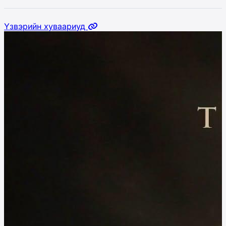
Үзвэрийн хуваариуд