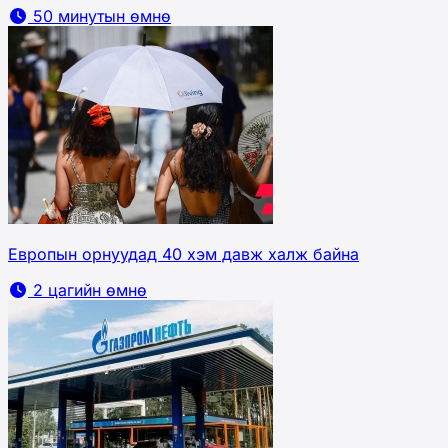
50 минутын өмнө
Европын орнуудад 40 хэм давж халж байна
2 цагийн өмнө