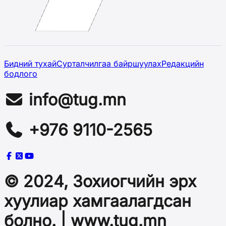
Бидний тухай
Сурталчилгаа байршуулах
Редакцийн
бодлого
info@tug.mn
+976 9110-2565
© 2024, Зохиогчийн эрх
хуулиар хамгаалагдсан
болно. | www.tug.mn