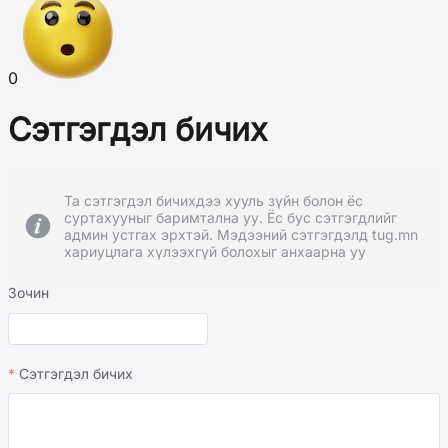
0
Сэтгэгдэл бичих
Та сэтгэгдэл бичихдээ хууль зүйн болон ёс
суртахууныг баримтална уу. Ёс бус сэтгэгдлийг
админ устгах эрхтэй. Мэдээний сэтгэгдэлд tug.mn
хариуцлага хүлээхгүй болохыг анхаарна уу
Зочин
Сэтгэгдэл бичих