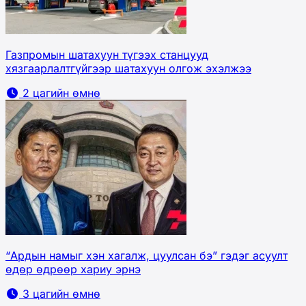
Газпромын шатахуун түгээх станцууд
хязгаарлалтгүйгээр шатахуун олгож эхэлжээ
2 цагийн өмнө
“Ардын намыг хэн хагалж, цуулсан бэ” гэдэг асуулт
өдөр өдрөөр хариу эрнэ
3 цагийн өмнө