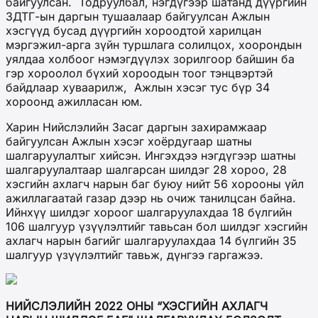
байгуулсан. Тодруулбал, нэгдүгээр шатанд дүүргийн
ЗДТГ-ын даргын тушаалаар байгуулсан Ажлын
хэсгүүд бусад дүүргийн хороодтой харилцан
мэргэжил-арга зүйн туршлага солилцох, хоорондын
уялдаа холбоог нэмэгдүүлэх зорилгоор байшин ба
гэр хороолол бүхий хороодын тоог тэнцвэртэй
байдлаар хуваарилж, Ажлын хэсэг тус бүр 34
хороонд ажилласан юм.
Харин Нийслэлийн Засаг даргын захирамжаар
байгуулсан Ажлын хэсэг хоёрдугаар шатны
шалгаруулалтыг хийсэн. Ингэхдээ нэгдүгээр шатны
шалгаруулалтаар шалгарсан шилдэг 28 хороо, 28
хэсгийн ахлагч нарын баг буюу нийт 56 хорооны үйл
ажиллагаатай газар дээр нь очиж танилцсан байна.
Ийнхүү шилдэг хороог шалгаруулахдаа 18 бүлгийн
106 шалгуур үзүүлэлтийг тавьсан бол шилдэг хэсгийн
ахлагч нарын багийг шалгаруулахдаа 14 бүлгийн 35
шалгуур үзүүлэлтийг тавьж, дүнгээ гаргажээ.
НИЙСЛЭЛИЙН 2022 ОНЫ “ХЭСГИЙН АХЛАГЧ