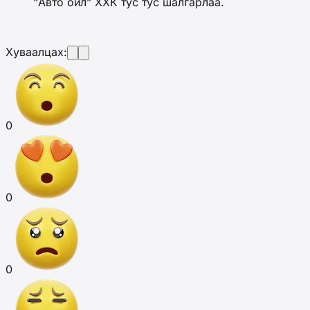
“Авто ойл” ХХК тус тус шалгарлаа.
Хуваалцах:
0
0
0