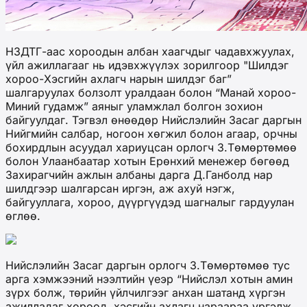
НЗДТГ-аас хороодын албан хаагчдыг чадавхжуулах,
үйл ажиллагааг нь идэвхжүүлэх зорилгоор "Шилдэг
хороо-Хэсгийн ахлагч нарын шилдэг баг”
шалгаруулах болзолт уралдаан болон “Манай хороо-
Миний гудамж” аяныг уламжлал болгон зохион
байгуулдаг. Тэгвэл өнөөдөр Нийслэлийн Засаг даргын
Нийгмийн салбар, ногоон хөгжил болон агаар, орчны
бохирдлын асуудал хариуцсан орлогч З.Төмөртөмөө
болон Улаанбаатар хотын Ерөнхий менежер бөгөөд
Захирагчийн ажлын албаны дарга Д.Ганболд нар
шилдгээр шалгарсан иргэн, аж ахуй нэгж,
байгууллага, хороо, дүүргүүдэд шагналыг гардуулан
өглөө.
Нийслэлийн Засаг даргын орлогч З.Төмөртөмөө тус
арга хэмжээний нээлтийн үеэр “Нийслэл хотын амин
зүрх болж, төрийн үйлчилгээг анхан шатанд хүргэн
ажилладаг хороод, хэсгийн ахлагч нараараа үргэлж