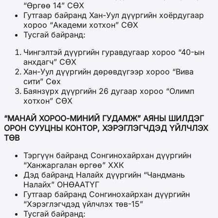
“Өргөө 14” СӨХ
Гутгаар байранд Хан-Уул дүүргийн хоёрдугаар
хороо “Академи хотхон” СӨХ
Тусгай байранд:
Чингэлтэй дүүргийн гуравдугаар хороо “40-ын
анхдагч” СӨХ
Хан-Уул дүүргийн дөрөвдүгээр хороо “Вива
сити” Сөх
Баянзүрх дүүргийн 26 дугаар хороо “Олимп
хотхон” СӨХ
“МАНАЙ ХОРОО-МИНИЙ ГУДАМЖ” АЯНЫ ШИЛДЭГ
ОРОН СУУЦНЫ КОНТОР, ХЭРЭГЛЭГЧДЭД ҮЙЛЧЛЭХ
ТӨВ
Тэргүүн байранд Сонгинохайрхан дүүргийн
“Ханжаргалан өргөө” ХХК
Дэд байранд Налайх дүүргийн “Чандмань
Налайх” ОНӨААТҮГ
Гутгаар байранд Сонгинохайрхан дүүргийн
“Хэрэглэгчдэд үйлчлэх төв-15”
Тусгай байранд: