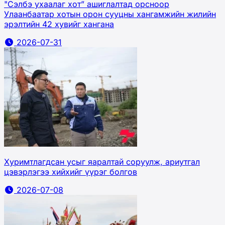
"Сэлбэ ухаалаг хот” ашиглалтад орсноор
Улаанбаатар хотын орон сууцны хангамжийн жилийн
эрэлтийн 42 хувийг хангана
2026-07-31
Хуримтлагдсан усыг яаралтай соруулж, ариутгал
цэвэрлэгээ хийхийг үүрэг болгов
2026-07-08