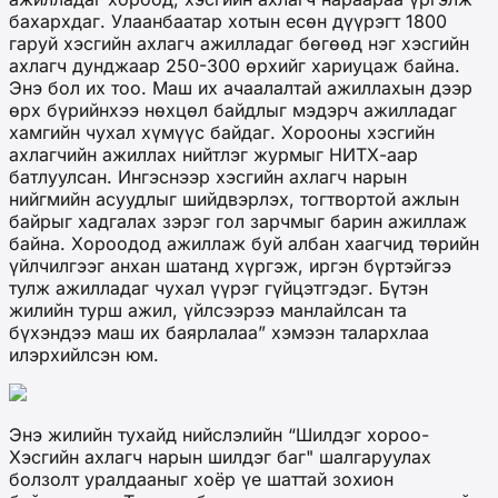
бахархдаг. Улаанбаатар хотын есөн дүүрэгт 1800
гаруй хэсгийн ахлагч ажилладаг бөгөөд нэг хэсгийн
ахлагч дунджаар 250-300 өрхийг хариуцаж байна.
Энэ бол их тоо. Маш их ачаалалтай ажиллахын дээр
өрх бүрийнхээ нөхцөл байдлыг мэдэрч ажилладаг
хамгийн чухал хүмүүс байдаг. Хорооны хэсгийн
ахлагчийн ажиллах нийтлэг журмыг НИТХ-аар
батлуулсан. Ингэснээр хэсгийн ахлагч нарын
нийгмийн асуудлыг шийдвэрлэх, тогтвортой ажлын
байрыг хадгалах зэрэг гол зарчмыг барин ажиллаж
байна. Хороодод ажиллаж буй албан хаагчид төрийн
үйлчилгээг анхан шатанд хүргэж, иргэн бүртэйгээ
тулж ажилладаг чухал үүрэг гүйцэтгэдэг. Бүтэн
жилийн турш ажил, үйлсээрээ манлайлсан та
бүхэндээ маш их баярлалаа” хэмээн талархлаа
илэрхийлсэн юм.
Энэ жилийн тухайд нийслэлийн “Шилдэг хороо-
Хэсгийн ахлагч нарын шилдэг баг" шалгаруулах
болзолт уралдааныг хоёр үе шаттай зохион