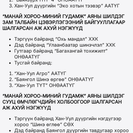
Хан-Уул дүүргийн “Эко хотын тээвэр” ААТҮГ
“МАНАЙ ХОРОО-МИНИЙ ГУДАМЖ” АЯНЫ ШИЛДЭГ
ЗАМ ТАЛБАЙН ЦЭВЭРЛЭГЭЭНИЙ БАЙГУУЛЛАГААР
ШАЛГАРСАН АЖ АХУЙ НЭГЖҮҮД
Тэргүүн байранд “Охь мандал” ХХК
Дэд байранд “Улаанбаатар шинэчлэл” ХХК
Гутгаар байранд “Багахангай тохижилт”
ОНӨААТҮГ
Тусгай байранд:
“Хан-Уул Агро” ААТҮГ
“Баянгол Шинэ өргөө” ОНӨААТҮГ
“Хан-Уул ТҮТ” ОНӨААТҮГ
“МАНАЙ ХОРОО-МИНИЙ ГУДАМЖ” АЯНЫ ШИЛДЭГ
СУУЦ ӨМЧЛӨГЧДИЙН ХОЛБООГООР ШАЛГАРСАН
АЖ АХУЙ НЭГЖҮҮД
Тэргүүн байранд Хан-Уул дүүргийн нэгдүгээр
хороо “Шинэ өглөө” СӨХ
Дэд байранд Баянгол дүүргийн тавдугаар хороо