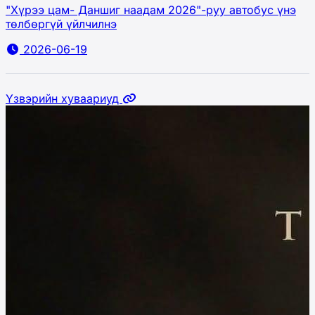
"Хүрээ цам- Даншиг наадам 2026"-руу автобус үнэ
төлбөргүй үйлчилнэ
2026-06-19
Үзвэрийн хуваариуд