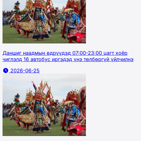
Даншиг наадмын өдрүүдэд 07:00-23:00 цагт хоёр
чиглэлд 16 автобус иргэдэд үнэ төлбөргүй үйлчилнэ
2026-06-25