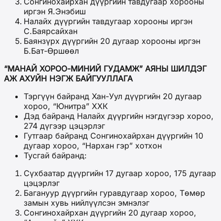
Сонгинохайрхан дүүргийн тавдугаар хорооны
иргэн Я.Энэбиш
Налайх дүүргийн тавдугаар хорооны иргэн
С.Баярсайхан
Баянзүрх дүүргийн 20 дугаар хорооны иргэн
Б.Бат-Өршөөл
“МАНАЙ ХОРОО-МИНИЙ ГУДАМЖ” АЯНЫ ШИЛДЭГ
АЖ АХУЙН НЭГЖ БАЙГУУЛЛАГА
Тэргүүн байранд Хан-Уул дүүргийн 20 дугаар
хороо, “Юнитра” ХХК
Дэд байранд Налайх дүүргийн нэгдүгээр хороо,
274 дүгээр цэцэрлэг
Гутгаар байранд Сонгинохайрхан дүүргийн 10
дугаар хороо, “Нархан гэр” хотхон
Тусгай байранд:
Сүхбаатар дүүргийн 17 дугаар хороо, 175 дугаар
цэцэрлэг
Багануур дүүргийн гуравдугаар хороо, Төмөр
замын хувь нийлүүлсэн эмнэлэг
Сонгинохайрхан дүүргийн 20 дугаар хороо,