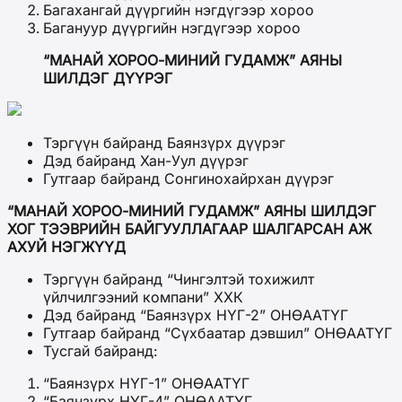
Багахангай дүүргийн нэгдүгээр хороо
Багануур дүүргийн нэгдүгээр хороо
“МАНАЙ ХОРОО-МИНИЙ ГУДАМЖ” АЯНЫ
ШИЛДЭГ ДҮҮРЭГ
Тэргүүн байранд Баянзүрх дүүрэг
Дэд байранд Хан-Уул дүүрэг
Гутгаар байранд Сонгинохайрхан дүүрэг
“МАНАЙ ХОРОО-МИНИЙ ГУДАМЖ” АЯНЫ ШИЛДЭГ
ХОГ ТЭЭВРИЙН БАЙГУУЛЛАГААР ШАЛГАРСАН АЖ
АХУЙ НЭГЖҮҮД
Тэргүүн байранд “Чингэлтэй тохижилт
үйлчилгээний компани” ХХК
Дэд байранд “Баянзүрх НҮГ-2” ОНӨААТҮГ
Гутгаар байранд “Сүхбаатар дэвшил” ОНӨААТҮГ
Тусгай байранд:
“Баянзүрх НҮГ-1” ОНӨААТҮГ
“Баянзүрх НҮГ-4” ОНӨААТҮГ