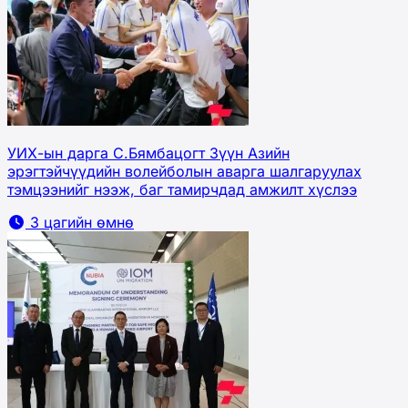
УИХ-ын дарга С.Бямбацогт Зүүн Азийн
эрэгтэйчүүдийн волейболын аварга шалгаруулах
тэмцээнийг нээж, баг тамирчдад амжилт хүслээ
3 цагийн өмнө