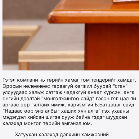
Гэтэл компани нь төрийн хамаг том тендерийг хамдаг,
Оросын нөлөөнөөс гараагүй хөгжил буурай “стан”
улсуудаас хальж сэтгэж чадахгүй өнөөг хүрсэн, өнгө
өнгийн дээлтэй “монголжингоо сайд” гэсэн гял цал пи
ар-аас өөр гялтайх имиж, харизмгүй Б.Батцэцэг сайд
“Надаас өөр энэ албыг хаших хүн алга” гэх ухааны
мэдэгдэл хийсэн шигээ сууж байна гэдэг шуудхан
хэлэхэд монгол төрийн эмгэнэл юм.
Хатуухан хэлэхэд дэлхийн хэмжээний