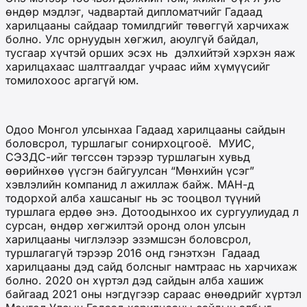
өндөр мэдлэг, чадвартай дипломатчийг Гадаад
харилцааны сайдаар томилдгийг төвөггүй харчихаж
болно. Улс орнуудын хөгжил, аюулгүй байдал,
тусгаар хүчтэй орших эсэх нь дэлхийтэй хэрхэн яаж
харилцахаас шалтгаалдаг учраас ийм хүмүүсийг
томилохоос аргагүй юм.
Одоо Монгол улсынхаа Гадаад харилцааны сайдын
боловсрол, туршлагыг сонирхоцгооё. МУИС,
СЭЗДС-ийг төгссөн тэрээр туршлагын хувьд
өөрийнхөө үүсгэн байгуулсан “Мөнхийн үсэг”
хэвлэлийн компанид л ажиллаж байж. МАН-д
тодорхой алба хашсаныг нь эс тооцвол түүний
туршлага ердөө энэ. Дотоодынхоо их сургуулиудад л
сурсан, өндөр хөгжилтэй оронд олон улсын
харилцааны чиглэлээр эзэмшсэн боловсрол,
туршлагагүй тэрээр 2016 онд гэнэтхэн Гадаад
харилцааны дэд сайд болсныг намтраас нь харчихаж
болно. 2020 он хүртэл дэд сайдын алба хашиж
байгаад 2021 оны нэгдүгээр сараас өнөөдрийг хүртэл