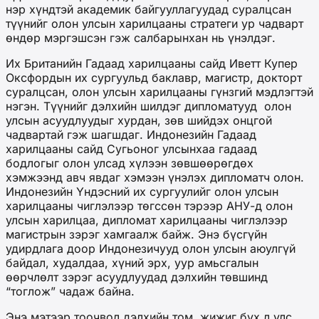
нэр хүндтэй академик байгууллагуудад суралцсан
түүнийг олон улсын харилцааны стратеги ур чадварт
өндөр мэргэшсэн гэж салбарынхан нь үнэлдэг.
Их Британийн Гадаад харилцааны сайд Иветт Купер
Оксфордын их сургуульд баклавр, магистр, докторт
суралцсан, олон улсын харилцааны гүнзгий мэдлэгтэй
нэгэн. Түүнийг дэлхийн шилдэг дипломатууд олон
улсын асуудлуудыг хурдан, зөв шийдэх онцгой
чадвартай гэж шагшдаг. Индонезийн Гадаад
харилцааны сайд Сугьоног улсынхаа гадаад
бодлогыг олон улсад хүлээн зөвшөөрөгдөх
хэмжээнд авч явдаг хэмээн үнэлэх дипломатч олон.
Индонезийн Үндэсний их сургуулийг олон улсын
харилцааны чиглэлээр төгссөн тэрээр АНУ-д олон
улсын харилцаа, дипломат харилцааны чиглэлээр
магистрын зэрэг хамгаалж байж. Энэ бүсгүйн
удирдлага доор Индонезичууд олон улсын аюулгүй
байдал, худалдаа, хүний эрх, уур амьсгалын
өөрчлөлт зэрэг асуудлуудад дэлхийн төвшинд
“тоглож” чадаж байна.
Энэ мэтээр тоочвол дэлхийн том, жижиг бүх л улс