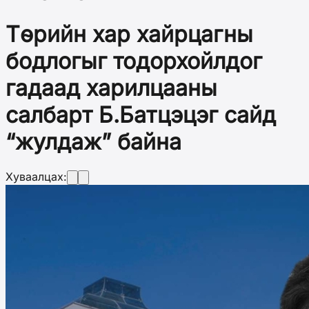
Төрийн хар хайрцагны
бодлогыг тодорхойлдог
гадаад харилцааны
салбарт Б.Батцэцэг сайд
“жулдаж” байна
Хуваалцах: