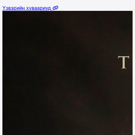
Үзвэрийн хуваариуд