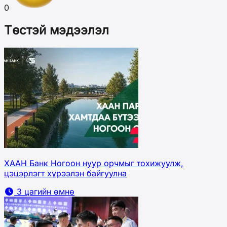
0
Төстэй мэдээлэл
ХААН Банк Ногоон нуур орчмыг тохижуулж,
цэцэрлэгт хүрээлэн байгуулна
3 цагийн өмнө