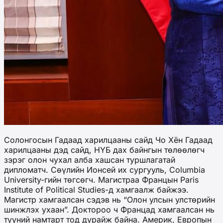
Солонгосын Гадаад харилцааны сайд Чо Хён Гадаад
харилцааны дэд сайд, НҮБ дах байнгын төлөөлөгч
зэрэг олон чухал алба хашсан туршлагатай
дипломатч. Сөүлийн Ионсей их сургууль, Columbia
University-гийн төгсөгч. Магистраа Францын Paris
Institute of Political Studies-д хамгаалж байжээ.
Магистр хамгаалсан сэдэв нь “Олон улсын улстөрийн
шинжлэх ухаан”. Доктороо ч Францад хамгаалсан нь
түүний намтарт тод дурайж байна. Америк, Европын