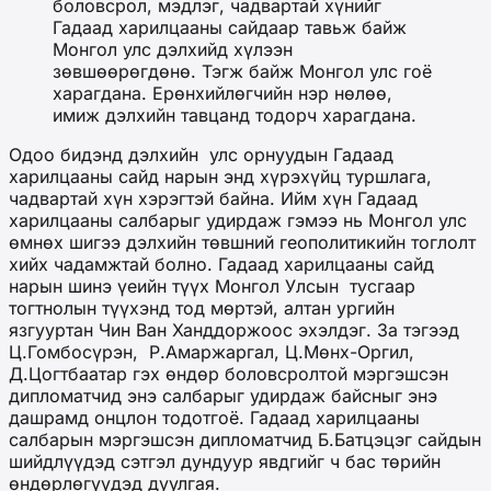
боловсрол, мэдлэг, чадвартай хүнийг
Гадаад харилцааны сайдаар тавьж байж
Монгол улс дэлхийд хүлээн
зөвшөөрөгдөнө. Тэгж байж Монгол улс гоё
харагдана. Ерөнхийлөгчийн нэр нөлөө,
имиж дэлхийн тавцанд тодорч харагдана.
Одоо бидэнд дэлхийн улс орнуудын Гадаад
харилцааны сайд нарын энд хүрэхүйц туршлага,
чадвартай хүн хэрэгтэй байна. Ийм хүн Гадаад
харилцааны салбарыг удирдаж гэмээ нь Монгол улс
өмнөх шигээ дэлхийн төвшний геополитикийн тоглолт
хийх чадамжтай болно. Гадаад харилцааны сайд
нарын шинэ үеийн түүх Монгол Улсын тусгаар
тогтнолын түүхэнд тод мөртэй, алтан ургийн
язгууртан Чин Ван Ханддоржоос эхэлдэг. За тэгээд
Ц.Гомбосүрэн, Р.Амаржаргал, Ц.Мөнх-Оргил,
Д.Цогтбаатар гэх өндөр боловсролтой мэргэшсэн
дипломатчид энэ салбарыг удирдаж байсныг энэ
дашрамд онцлон тодотгоё. Гадаад харилцааны
салбарын мэргэшсэн дипломатчид Б.Батцэцэг сайдын
шийдлүүдэд сэтгэл дундуур явдгийг ч бас төрийн
өндөрлөгүүдэд дуулгая.