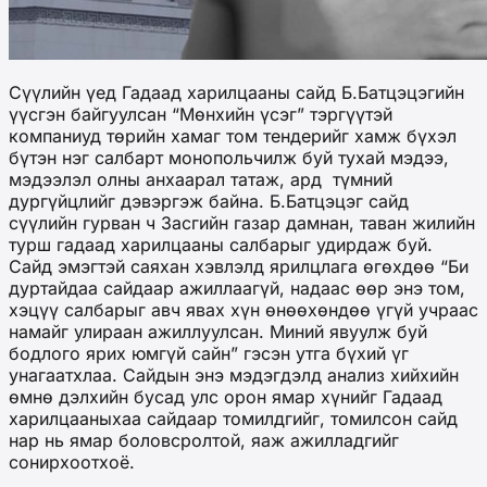
Сүүлийн үед Гадаад харилцааны сайд Б.Батцэцэгийн
үүсгэн байгуулсан “Мөнхийн үсэг” тэргүүтэй
компаниуд төрийн хамаг том тендерийг хамж бүхэл
бүтэн нэг салбарт монопольчилж буй тухай мэдээ,
мэдээлэл олны анхаарал татаж, ард түмний
дургүйцлийг дэвэргэж байна. Б.Батцэцэг сайд
сүүлийн гурван ч Засгийн газар дамнан, таван жилийн
турш гадаад харилцааны салбарыг удирдаж буй.
Сайд эмэгтэй саяхан хэвлэлд ярилцлага өгөхдөө “Би
дуртайдаа сайдаар ажиллаагүй, надаас өөр энэ том,
хэцүү салбарыг авч явах хүн өнөөхөндөө үгүй учраас
намайг улираан ажиллуулсан. Миний явуулж буй
бодлого ярих юмгүй сайн” гэсэн утга бүхий үг
унагаатхлаа. Сайдын энэ мэдэгдэлд анализ хийхийн
өмнө дэлхийн бусад улс орон ямар хүнийг Гадаад
харилцааныхаа сайдаар томилдгийг, томилсон сайд
нар нь ямар боловсролтой, яаж ажилладгийг
сонирхоотхоё.