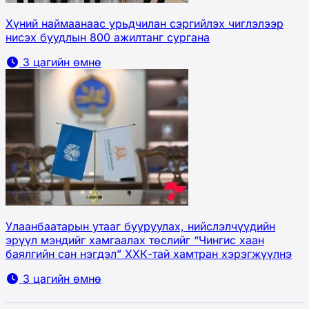
Хүний наймаанаас урьдчилан сэргийлэх чиглэлээр
нисэх буудлын 800 ажилтанг сургана
3 цагийн өмнө
Улаанбаатарын утааг бууруулах, нийслэлчүүдийн
эрүүл мэндийг хамгаалах төслийг “Чингис хаан
баялгийн сан нэгдэл” ХХК-тай хамтран хэрэгжүүлнэ
3 цагийн өмнө