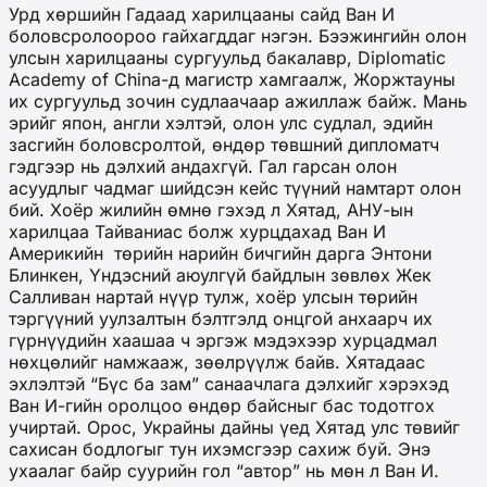
Урд хөршийн Гадаад харилцааны сайд Ван И
боловсролоороо гайхагддаг нэгэн. Бээжингийн олон
улсын харилцааны сургуульд бакалавр, Diplomatic
Academy of China-д магистр хамгаалж, Жоржтауны
их сургуульд зочин судлаачаар ажиллаж байж. Мань
эрийг япон, англи хэлтэй, олон улс судлал, эдийн
засгийн боловсролтой, өндөр төвшний дипломатч
гэдгээр нь дэлхий андахгүй. Гал гарсан олон
асуудлыг чадмаг шийдсэн кейс түүний намтарт олон
бий. Хоёр жилийн өмнө гэхэд л Хятад, АНУ-ын
харилцаа Тайваниас болж хурцдахад Ван И
Америкийн төрийн нарийн бичгийн дарга Энтони
Блинкен, Үндэсний аюулгүй байдлын зөвлөх Жек
Салливан нартай нүүр тулж, хоёр улсын төрийн
тэргүүний уулзалтын бэлтгэлд онцгой анхаарч их
гүрнүүдийн хаашаа ч эргэж мэдэхээр хурцадмал
нөхцөлийг намжааж, зөөлрүүлж байв. Хятадаас
эхлэлтэй “Бүс ба зам” санаачлага дэлхийг хэрэхэд
Ван И-гийн оролцоо өндөр байсныг бас тодотгох
учиртай. Орос, Украйны дайны үед Хятад улс төвийг
сахисан бодлогыг тун ихэмсгээр сахиж буй. Энэ
ухаалаг байр суурийн гол “автор” нь мөн л Ван И.