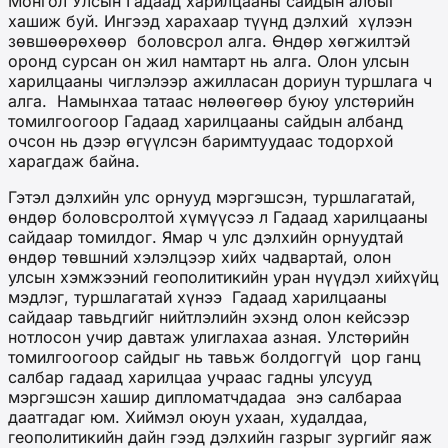
Монгол Улсын Гадаад харилцааны сайдын албыг
хашиж буй. Ингээд харахаар түүнд дэлхий хүлээн
зөвшөөрөхөөр боловсрол алга. Өндөр хөгжилтэй
оронд сурсан он жил намтарт нь алга. Олон улсын
харилцааны чиглэлээр ажилласан дориун туршлага ч
алга. Намынхаа татаас нөлөөгөөр буюу улстөрийн
томилгоогоор Гадаад харилцааны сайдын албанд
очсон нь дээр өгүүлсэн баримтуудаас тодорхой
харагдаж байна.
Гэтэл дэлхийн улс орнууд мэргэшсэн, туршлагатай,
өндөр боловсролтой хүмүүсээ л Гадаад харилцааны
сайдаар томилдог. Ямар ч улс дэлхийн орнуудтай
өндөр төвшний хэлэлцээр хийх чадвартай, олон
улсын хэмжээний геополитикийн уран нүүдэл хийхүйц
мэдлэг, туршлагатай хүнээ Гадаад харилцааны
сайдаар тавьдгийг нийтлэлийн эхэнд олон кейсээр
нотлосон учир давтаж улиглахаа азная. Улстөрийн
томилгоогоор сайдыг нь тавьж болдоггүй цор ганц
салбар гадаад харилцаа учраас гадны улсууд
мэргэшсэн хашир дипломатчдадаа энэ салбараа
даатгадаг юм. Хиймэл оюун ухаан, худалдаа,
геополитикийн дайн гээд дэлхийн газрыг зургийг яаж