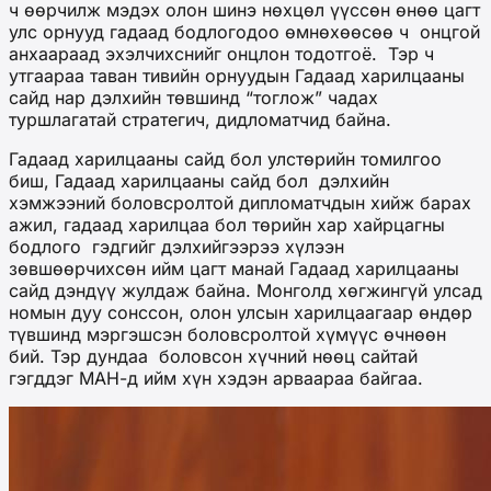
ч өөрчилж мэдэх олон шинэ нөхцөл үүссөн өнөө цагт
улс орнууд гадаад бодлогодоо өмнөхөөсөө ч онцгой
анхаараад эхэлчихснийг онцлон тодотгоё. Тэр ч
утгаараа таван тивийн орнуудын Гадаад харилцааны
сайд нар дэлхийн төвшинд “тоглож” чадах
туршлагатай стратегич, дидломатчид байна.
Гадаад харилцааны сайд бол улстөрийн томилгоо
биш, Гадаад харилцааны сайд бол дэлхийн
хэмжээний боловсролтой дипломатчдын хийж барах
ажил, гадаад харилцаа бол төрийн хар хайрцагны
бодлого гэдгийг дэлхийгээрээ хүлээн
зөвшөөрчихсөн ийм цагт манай Гадаад харилцааны
сайд дэндүү жулдаж байна. Монголд хөгжингүй улсад
номын дуу сонссон, олон улсын харилцаагаар өндөр
түвшинд мэргэшсэн боловсролтой хүмүүс өчнөөн
бий. Тэр дундаа боловсон хүчний нөөц сайтай
гэгддэг МАН-д ийм хүн хэдэн арваараа байгаа.