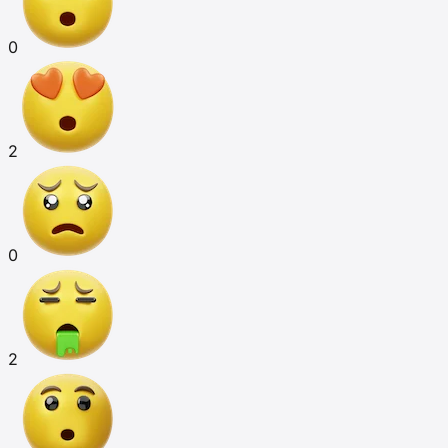
0
2
0
2