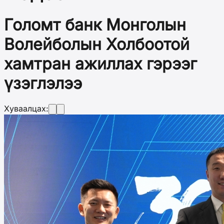
Голомт банк Монголын
Волейболын Холбоотой
хамтран ажиллах гэрээг
үзэглэлээ
Хуваалцах: