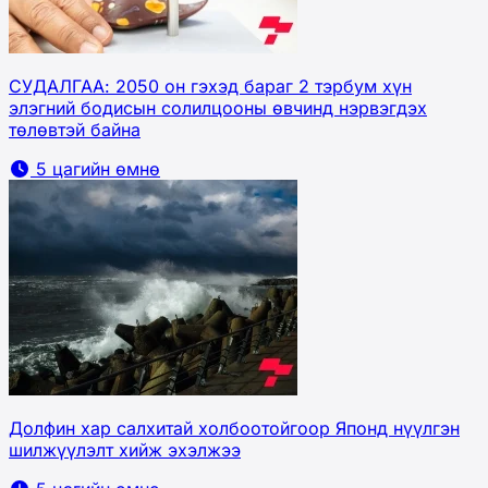
СУДАЛГАА: 2050 он гэхэд бараг 2 тэрбум хүн
элэгний бодисын солилцооны өвчинд нэрвэгдэх
төлөвтэй байна
5 цагийн өмнө
Долфин хар салхитай холбоотойгоор Японд нүүлгэн
шилжүүлэлт хийж эхэлжээ