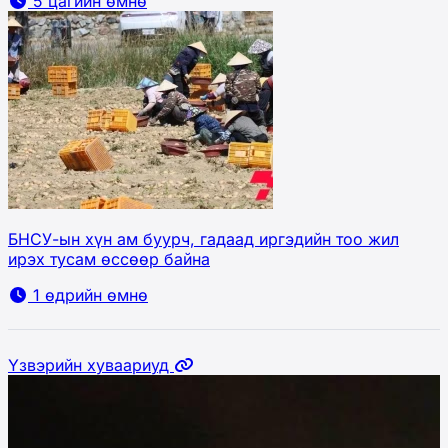
5 цагийн өмнө
БНСУ-ын хүн ам буурч, гадаад иргэдийн тоо жил
ирэх тусам өссөөр байна
1 өдрийн өмнө
Үзвэрийн хуваариуд