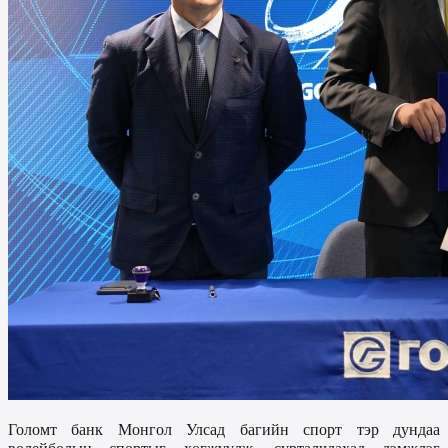
Голомт банк
Монгол Улсад багийн спорт тэр дундаа