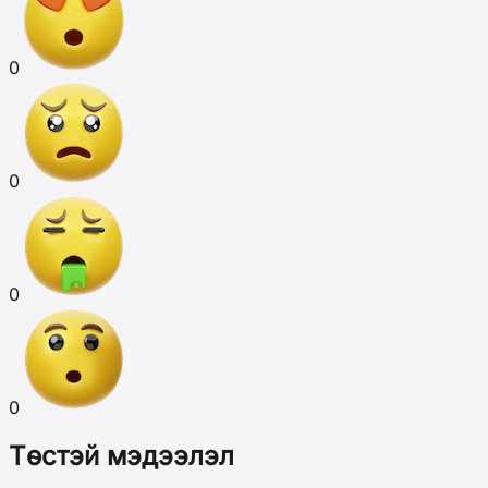
0
0
0
0
Төстэй мэдээлэл