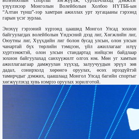
волейболын спортыг хөгжүүлж, сурталчлахад дэмжлэг
үзүүлэхээр
Монголын Волейболын Холбоо НҮТББ-ын
“Алтан түнш”-ээр хамтран ажиллах урт хугацааны гэрээнд
гарын үсэг зурлаа.
Энэхүү гэрээний хүрээнд цаашид Монгол Улсад зохион
байгуулагдах волейболын Үндэсний дээд лиг, Хөгжлийн лиг,
Оюутны лиг, Хүүхдийн лиг болон бусад улсын, олон улсын
чанартай бүх төрлийн тэмцээн, үйл ажиллагааг илүү
хүртээмжтэй, олон улсын стандартад нийцсэн байдлаар
зохион байгуулахад санхүүжилт олгох юм. Мөн уг
хамтын
ажиллагаагаар дамжуулан хүүхэд, залуучуудын эрүүл зөв
дадал, сонирхолд хөрөнгө оруулах, өсөх ирээдүйтэй
тамирчдыг дэмжих, цаашлаад Монгол Улсад багийн спортыг
хөгжүүлэхэд хувь нэмрээ оруулах зор
илготой.