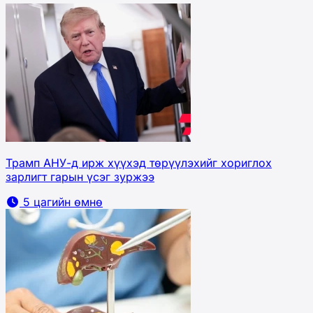
Трамп АНУ-д ирж хүүхэд төрүүлэхийг хориглох
зарлигт гарын үсэг зуржээ
5 цагийн өмнө