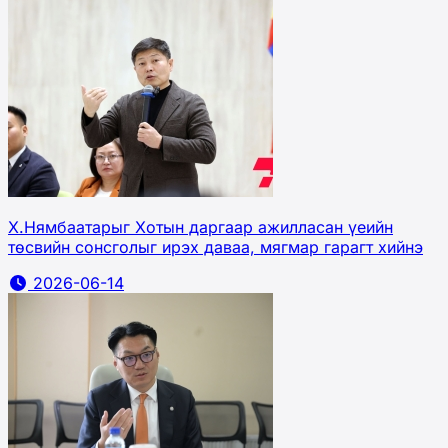
Х.Нямбаатарыг Хотын даргаар ажилласан үеийн
төсвийн сонсголыг ирэх даваа, мягмар гарагт хийнэ
2026-06-14