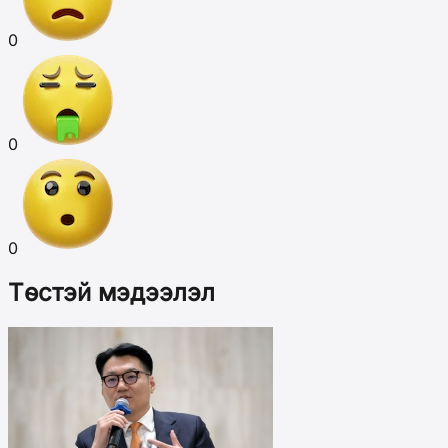
0
0
0
Төстэй мэдээлэл