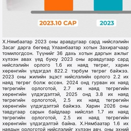
Х.Нямбаатар 2023 оны аравдугаар сард нийслэлийн
Засаг дарга бөгөөд Улаанбаатар хотын Захирагчаар
томилогдсон. Түүнийг 36 дахь хотын даргын ажлыг
хүлээн авах үед буюу 2023 оны аравдугаар сард
нийслэлийн орлого 1.6 их наяд төгрөг, харин
хөрөнгийн үлдэгдэл 822.2 тэрбум төгрөг байжээ.
2023 оны жилийн эцэст нийслэлийн орлого 2.2 их
наяд төгрөг болж өссөн. 2024 онд гурван их наяд
төгрөгийн орлоготой, 2.7 их наяд төгрөгийн
хөрөнгийн үлдэгдэлтэй, 2025 онд 3.8 их наяд
төгрөгийн орлоготой, 2.5 их наяд төгрөгийн
хөрөнгийн үлдэгдэлтэй байжээ. Харин 2026 оны
тавдугаар сарын байдлаар нийслэл 1.7 их наяд
төгрөгийн орлоготой, 2.5 их наяд төгрөгийн
хөрөнгийн үлдэгдэлтэй байна. Х.Нямбаатар 1.6 их
наядын орлоготой нийслэлийг хүлээн авч, оны эхний