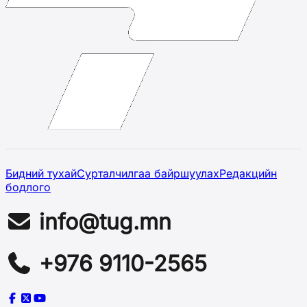
Бидний тухай
Сурталчилгаа байршуулах
Редакцийн
бодлого
info@tug.mn
+976 9110-2565