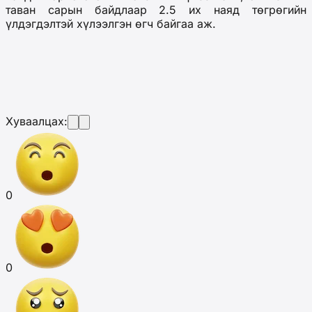
таван сарын байдлаар 2.5 их наяд төгрөгийн
үлдэгдэлтэй хүлээлгэн өгч байгаа аж.
Хуваалцах:
0
0