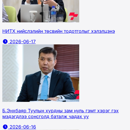
НИТХ нийслэлийн төсвийн тодотголыг хэлэлцэнэ
2026-06-17
Б.Энхбаяр Туулын хурдны зам нуль гэмт хэрэг гэх
мэдэгдлээ сонсголд баталж чадах уу
2026-06-16