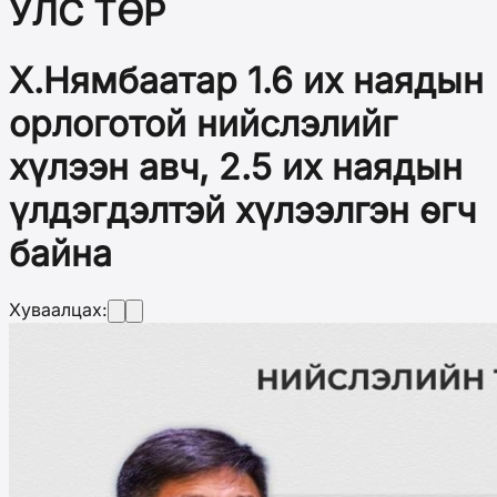
УЛС ТӨР
Х.Нямбаатар 1.6 их наядын
орлоготой нийслэлийг
хүлээн авч, 2.5 их наядын
үлдэгдэлтэй хүлээлгэн өгч
байна
Хуваалцах: