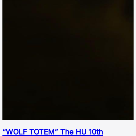
“WOLF TOTEM” The HU 10th