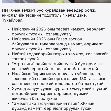
НИТХ-ын ээлжит бус хуралдаан өнөөдөр болж,
нийслэлийн төсвийн тодотголыг хэлэлцэнэ.
Тухайлбал,
Нийслэлийн 2026 оны төсөвт нэмэлт, өөрчлөлт
оруулах тухай / I хэлэлцүүлэг/
Нийслэлийн 2026 оны Газар зохион
байгуулалтын төлөвлөгөөнд нэмэлт, өөрчлөлт
оруулах тухай / I хэлэлцүүлэг/
Нийтийн эдэлбэрийн газрын хэмжээ, хил заагийг
тогтоох тухай
“Агро сити” эдийн засгийн тусгай бүс орчмын
хөгжлийн ерөнхий төлөвлөгөө батлах тухай
Налайхын барилгын материалын үйлдвэрлэл,
технологийн паркийн өргөтгөлийн 130 га газрын
хэсэгчилсэн ерөнхий төлөвлөгөө батлах тухай
Хүүхэд залуучуудын сургалт хүмүүжлийн тусгай
цогцолборын нэрийг өөрчилж, дүрмийг
шинэчлэн батлах тухай
“Эмээлт эко аж үйлдвэрийн парк” ХК-ийн
дүрэмд нэмэлт, өөрчлөлт оруулах тухай