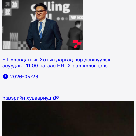
Б.Пүрэвдагвыг Хотын даргад нэр дэвшүүлэх
асуудлыг 11.00 цагаас НИТХ-аар хэлэлцэнэ
2026-05-26
Үзвэрийн хуваариуд