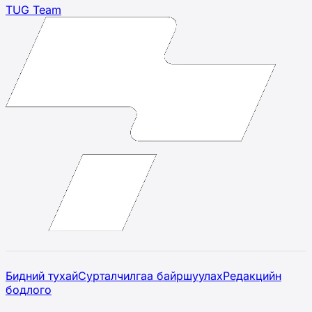
TUG Team
Бидний тухай
Сурталчилгаа байршуулах
Редакцийн
бодлого