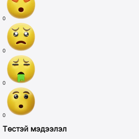
0
0
0
0
Төстэй мэдээлэл