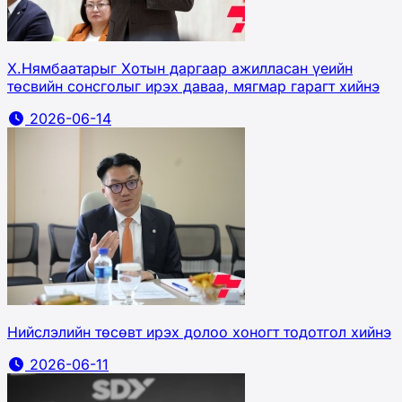
Х.Нямбаатарыг Хотын даргаар ажилласан үеийн
төсвийн сонсголыг ирэх даваа, мягмар гарагт хийнэ
2026-06-14
Нийслэлийн төсөвт ирэх долоо хоногт тодотгол хийнэ
2026-06-11