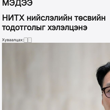
МЭДЭЭ
НИТХ нийслэлийн төсвийн
тодотголыг хэлэлцэнэ
Хуваалцах: