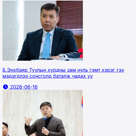
Б.Энхбаяр Туулын хурдны зам нуль гэмт хэрэг гэх
мэдэгдлээ сонсголд баталж чадах уу
2026-06-16