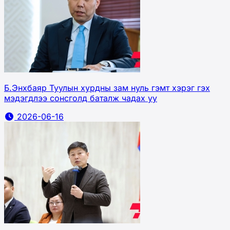
Б.Энхбаяр Туулын хурдны зам нуль гэмт хэрэг гэх
мэдэгдлээ сонсголд баталж чадах уу
2026-06-16