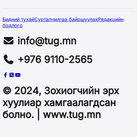
Бидний тухай
Сурталчилгаа байршуулах
Редакцийн
бодлого
info@tug.mn
+976 9110-2565
© 2024, Зохиогчийн эрх
хуулиар хамгаалагдсан
болно. | www.tug.mn