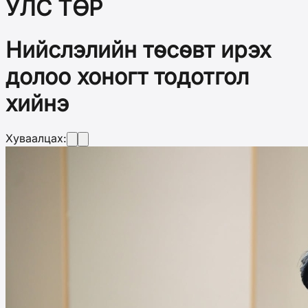
УЛС ТӨР
Нийслэлийн төсөвт ирэх
долоо хоногт тодотгол
хийнэ
Хуваалцах: