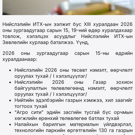
Нийслэлийн ИТХ-ын ээлжит бус XIII хуралдаан 2026
оны зургаадугаар сарын 15, 19-ний өдөр хуралдахаар
товлож, хэлэлцэх асуудлыг Нийслэлийн ИТХ-ын
Зөвлөлийн хурлаар баталжээ. Үүнд,
2026 оны зургаадугаар сарын 15-ны өдрийн
хуралдаанаар:
Нийслэлийн 2026 оны төсөвт нэмэлт, өөрчлөлт
оруулах тухай / I хэлэлцүүлэг/
Нийслэлийн 2026 оны Газар зохион
байгуулалтын төлөвлөгөөнд нэмэлт, өөрчлөлт
оруулах тухай / I хэлэлцүүлэг/
Нийтийн эдэлбэрийн газрын хэмжээ, хил заагийг
тогтоох тухай
“Агро сити” эдийн засгийн тусгай бүс орчмын
хөгжлийн ерөнхий төлөвлөгөө батлах тухай
Налайхын барилгын материалын үйлдвэрлэл,
технологийн паркийн өргөтгөлийн 130 га газрын