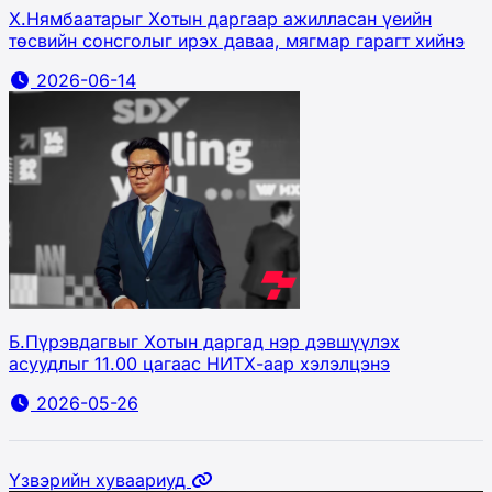
Х.Нямбаатарыг Хотын даргаар ажилласан үеийн
төсвийн сонсголыг ирэх даваа, мягмар гарагт хийнэ
2026-06-14
Б.Пүрэвдагвыг Хотын даргад нэр дэвшүүлэх
асуудлыг 11.00 цагаас НИТХ-аар хэлэлцэнэ
2026-05-26
Үзвэрийн хуваариуд