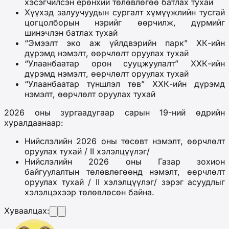
хэсэгчилсэн ерөнхий төлөвлөгөө батлах тухай
Хүүхэд залуучуудын сургалт хүмүүжлийн тусгай
цогцолборын нэрийг өөрчилж, дүрмийг
шинэчлэн батлах тухай
“Эмээлт эко аж үйлдвэрийн парк” ХК-ийн
дүрэмд нэмэлт, өөрчлөлт оруулах тухай
“Улаанбаатар орон сууцжуулалт” ХХК-ийн
дүрэмд нэмэлт, өөрчлөлт оруулах тухай
“Улаанбаатар түншлэл төв” ХХК-ийн дүрэмд
нэмэлт, өөрчлөлт оруулах тухай
2026 оны зургаадугаар сарын 19-ний өдрийн
хуралдаанаар:
Нийслэлийн 2026 оны төсөвт нэмэлт, өөрчлөлт
оруулах тухай / II хэлэлцүүлэг/
Нийслэлийн 2026 оны Газар зохион
байгуулалтын төлөвлөгөөнд нэмэлт, өөрчлөлт
оруулах тухай / II хэлэлцүүлэг/ зэрэг асуудлыг
хэлэлцэхээр төлөвлөсөн байна.
Хуваалцах: