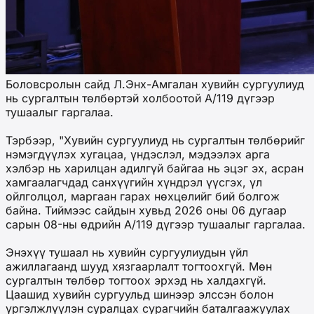
Боловсролын сайд Л.Энх-Амгалан хувийн сургуулиуд
нь сургалтын төлбөртэй холбоотой А/119 дүгээр
тушаалыг гаргалаа.
Тэрбээр, "Хувийн сургуулиуд нь сургалтын төлбөрийг
нэмэгдүүлэх хугацаа, үндэслэл, мэдээлэх арга
хэлбэр нь харилцан адилгүй байгаа нь эцэг эх, асран
хамгаалагчдад санхүүгийн хүндрэл үүсгэх, үл
ойлголцол, маргаан гарах нөхцөлийг бий болгож
байна. Тиймээс сайдын хувьд 2026 оны 06 дугаар
сарын 08-ны өдрийн А/119 дүгээр тушаалыг гаргалаа.
Энэхүү тушаал нь хувийн сургуулиудын үйл
ажиллагаанд шууд хязгаарлалт тогтоохгүй. Мөн
сургалтын төлбөр тогтоох эрхэд нь халдахгүй.
Цаашид хувийн сургуульд шинээр элссэн болон
үргэлжлүүлэн суралцах сурагчийн баталгаажуулах