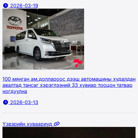
2026-03-19
100 мянган ам.доллароос дээш автомашины худалдан
авалтад тансаг хэрэглээний 33 хувиар тооцон татвар
ногдуулна
2026-03-13
Үзвэрийн хуваариуд