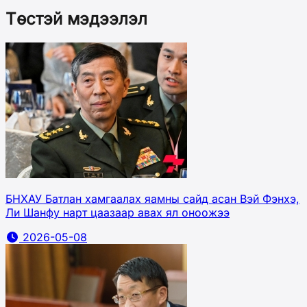
Төстэй мэдээлэл
БНХАУ Батлан хамгаалах яамны сайд асан Вэй Фэнхэ,
Ли Шанфу нарт цаазаар авах ял оноожээ
2026-05-08