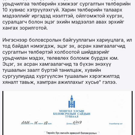
урьдчилгаа төлбөрийн хэмжээг сургалтын төлбөрийн
10 хувиас хэтрүүлэхгүй. Харин төлбөрийн талаарх
мэдээллийг иргэдэд нээлттэй, ойлгомжтой хүргэх,
суралцагч болон эцэг эхийн мэдээлэл авах эрхийг
хангах зорилготой.
Ингэснээр боловсролын байгууллагын хариуцлага, ил
тод байдал нэмэгдэж, эцэг эх, асран хамгаалагчид
сургалтын төлбөртэй холбоотой шийдвэрийг
урьдчилан мэдэх, төлөвлөх боломж бүрдэх юм.
Эцэг, эх асран хамгаалагчид та бүхэн энэхүү
тушаалын заалт бүртэй танилцаж, хувийн
сургуулиудад хүргүүлсэн тушаалын хэрэгжилтэд
хяналт тавьж, хамтран ажиллахыг хүсье" гэлээ.