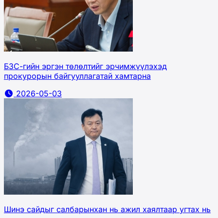
БЗС-гийн эргэн төлөлтийг эрчимжүүлэхэд
прокурорын байгууллагатай хамтарна
2026-05-03
Шинэ сайдыг салбарынхан нь ажил хаялтаар угтах нь