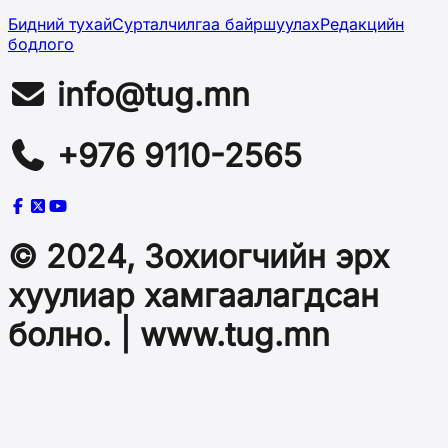
Бидний тухай
Сурталчилгаа байршуулах
Редакцийн
бодлого
info@tug.mn
+976 9110-2565
© 2024, Зохиогчийн эрх
хуулиар хамгаалагдсан
болно. | www.tug.mn