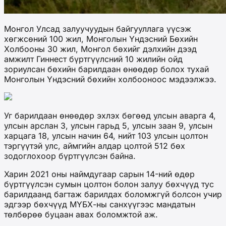
Монгол Улсад залуучуудын байгууллага үүсэж
хөгжсөний 100 жил, Монголын Үндэсний Бөхийн
Холбооны 30 жил, Монгол бөхийг дэлхийн дээд
амжилт Гиннест бүртгүүлсний 10 жилийн ойд
зориулсан бөхийн барилдаан өнөөдөр болох тухай
Монголын Үндэсний бөхийн холбооноос мэдээлжээ.
Уг барилдаан өнөөдөр эхлэх бөгөөд улсын аварга 4,
улсын арслан 3, улсын гарьд 5, улсын заан 9, улсын
харцага 18, улсын начин 64, нийт 103 улсын цолтон
тэргүүтэй улс, аймгийн алдар цолтой 512 бөх
зодоглохоор бүртгүүлсэн байна.
Харин 2021 оны наймдугаар сарын 14-ний өдөр
бүртгүүлсэн сумын цолтон болон залуу бөхчүүд тус
барилдаанд багтаж барилдах боломжгүй болсон учир
эдгээр бөхчүүд МҮБХ-ны санхүүгээс мандатын
төлбөрөө буцаан авах боломжтой аж.