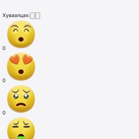
Хуваалцах:
0
0
0