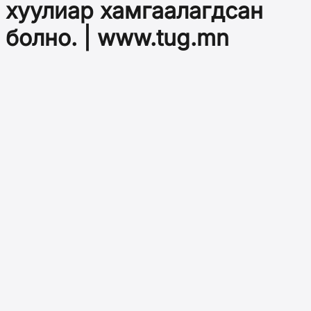
хуулиар хамгаалагдсан
болно. | www.tug.mn