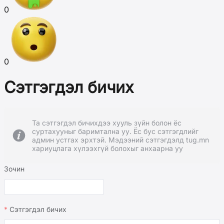
0
0
Сэтгэгдэл бичих
Та сэтгэгдэл бичихдээ хууль зүйн болон ёс
суртахууныг баримтална уу. Ёс бус сэтгэгдлийг
админ устгах эрхтэй. Мэдээний сэтгэгдэлд tug.mn
хариуцлага хүлээхгүй болохыг анхаарна уу
Зочин
Сэтгэгдэл бичих