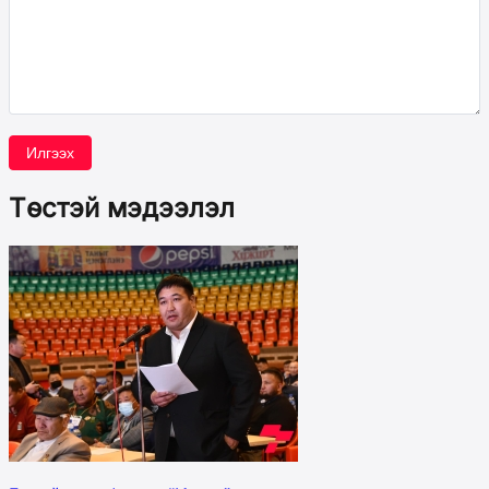
Илгээх
Төстэй мэдээлэл