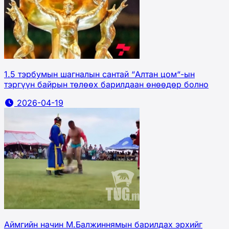
1.5 тэрбумын шагналын сантай “Алтан цом“-ын
тэргүүн байрын төлөөх барилдаан өнөөдөр болно
2026-04-19
Аймгийн начин М.Балжиннямын барилдах эрхийг