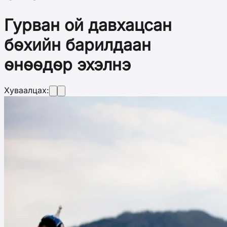
Гурван ой давхацсан
бөхийн барилдаан
өнөөдөр эхэлнэ
Хуваалцах: