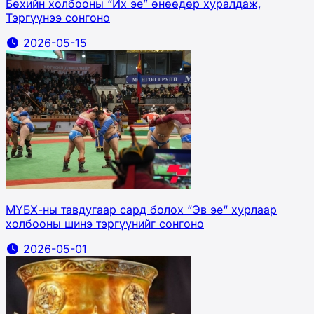
Бөхийн холбооны “Их эе” өнөөдөр хуралдаж,
Тэргүүнээ сонгоно
2026-05-15
МҮБХ-ны тавдугаар сард болох “Эв эе“ хурлаар
холбооны шинэ тэргүүнийг сонгоно
2026-05-01