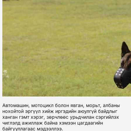
Автомашин, мотоцикл болон явган, морьт, албаны
нохойтой эргүүл хийж иргэдийн аюулгүй байдлыг
ханган гэмт хэрэг, зөрчлөөс урьдчилан сэргийлэх
чиглэлд ажиллаж байна хэмээн цагдаагийн
байгууллагаас мэдээллээ.