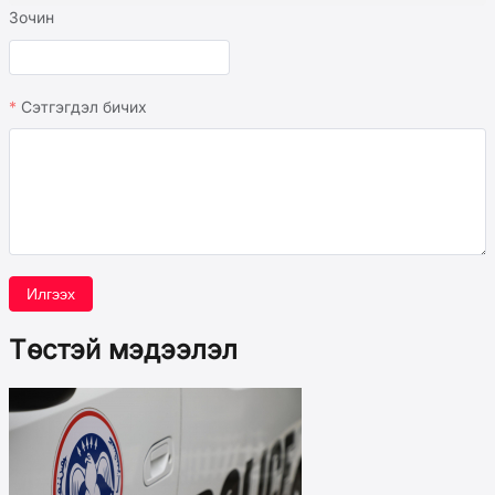
Зочин
Сэтгэгдэл бичих
Илгээх
Төстэй мэдээлэл