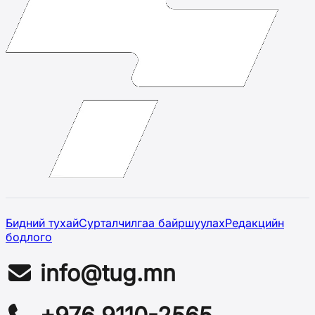
Бидний тухай
Сурталчилгаа байршуулах
Редакцийн
бодлого
info@tug.mn