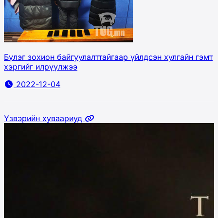
Бүлэг зохион байгуулалттайгаар үйлдсэн хулгайн гэмт
хэргийг илрүүлжээ
2022-12-04
Үзвэрийн хуваариуд