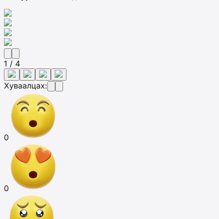
1 / 4
Хуваалцах:
0
0