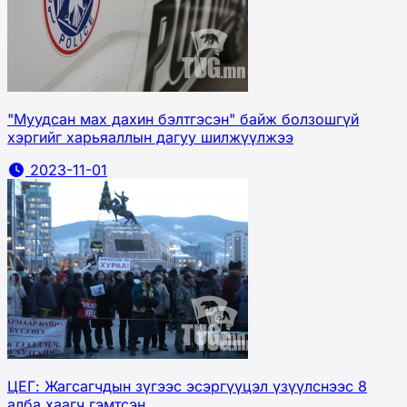
"Муудсан мах дахин бэлтгэсэн" байж болзошгүй
хэргийг харьяаллын дагуу шилжүүлжээ
2023-11-01
ЦЕГ: Жагсагчдын зүгээс эсэргүүцэл үзүүлснээс 8
алба хаагч гэмтсэн