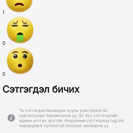
1
0
0
Сэтгэгдэл бичих
Та сэтгэгдэл бичихдээ хууль зүйн болон ёс
суртахууныг баримтална уу. Ёс бус сэтгэгдлийг
админ устгах эрхтэй. Мэдээний сэтгэгдэлд tug.mn
хариуцлага хүлээхгүй болохыг анхаарна уу