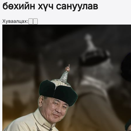
бөхийн хүч сануулав
Хуваалцах: