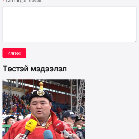
Сэтгэгдэл бичих
Илгээх
Төстэй мэдээлэл