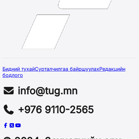
Бидний тухай
Сурталчилгаа байршуулах
Редакцийн
бодлого
info@tug.mn
+976 9110-2565