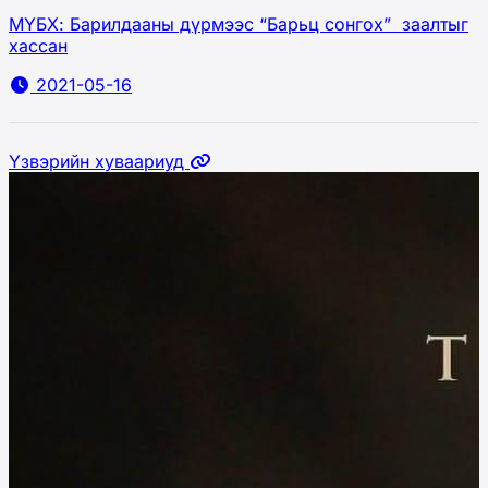
МҮБХ: Барилдааны дүрмээс “Барьц сонгох” заалтыг
хассан
2021-05-16
Үзвэрийн хуваариуд