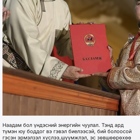
Наадам бол үндэсний энергийн чуулал. Тэнд ард
түмэн юу боддог вэ гэвэл биелээсэй, бий болоосой
гэсэн эрмэлзэл хүслээ,шүүмжлэл, эс зөвшөөрөхөө