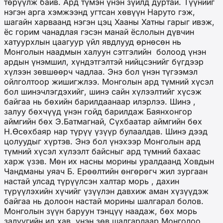
төрүүлж байв. Ард түмэн үнэн зүйлд дуртай. Түүнийг
нэгэн арга хэмжээнд угтсан хөвүүн Наруто гэж,
шагайн харваанд нэгэн цэц Хааны Хатны гарыг ивэж,
ёс горим чанадлая гэсэн манай ёслолын дүвчин
хатуурхлын цаагуур үйл явдлууд өрнөсөн нь
Монголын наадмын халуун сэтгэлийн
болоод үнэн
ардын үнэмшил, хүндэтгэлтэй нийцсэнийг бүгдээр
хүлээн зөвшөөрч чадлаа. Энэ бол үнэн түгээмэл
ойлголтоор жишигжлээ. Монголын ард түмний хүсэл
бол шинэчлэгдэхийг, шинэ сайн хүлээлтийг хүсэж
байгаа нь бөхийн барилдаанаар илэрлээ. Шинэ ,
залуу бөхчүүд үнэн гойд барилдаж Баянхонгор
аймгийн бөх Э.Батмагнай, Сүхбаатар аймгийн бөх
Н.Өсөхбаяр нар түрүү үзүүр булаалдав. Шинэ дээд
цолуудыг хүртэв. Энэ бол үнэхээр Монголын ард
түмний хүсэл хүлээлт байсныг ард түмний бахаас
харж үзэв. Мөн их насны морины уралдаанд Ховдын
Чандманы уяач Б. Ерөөлтийн өнгөрөгч жил зургаан
настай улсад түрүүлсэн халтар морь , дахин
түрүүлэхийн хүчийг үзүүлэн давхиж аман хүзүүдэж
байгаа нь долоон настай морины шалгарал болов
.
Монголын зүүн баруун тэнцүү наадаж, бөх морь
залуугийн ид хав, үнэн зөв шалгарлаар Монголоо