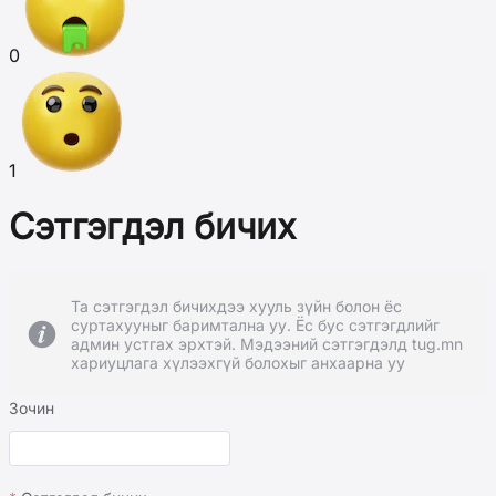
0
1
Сэтгэгдэл бичих
Та сэтгэгдэл бичихдээ хууль зүйн болон ёс
суртахууныг баримтална уу. Ёс бус сэтгэгдлийг
админ устгах эрхтэй. Мэдээний сэтгэгдэлд tug.mn
хариуцлага хүлээхгүй болохыг анхаарна уу
Зочин