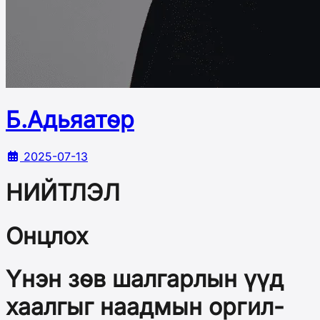
Б.Адьяатөр
2025-07-13
НИЙТЛЭЛ
Онцлох
Үнэн зөв шалгарлын үүд
хаалгыг наадмын оргил-