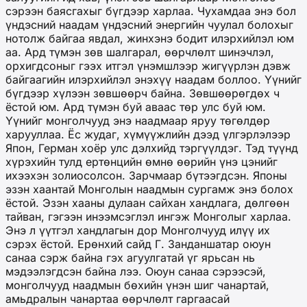
сэрээн баясгахыг бүгдээр харлаа. Чухамдаа энэ бол
үндэсний наадам үндэсний энергийн чуулал болохыг
нотолж байгаа явдал, жинхэнэ бодит илэрхийлэл юм
аа. Ард түмэн зөв шалгарал, өөрчлөлт шинэчлэл,
орхигдсоныг гээх итгэл үнэмшлээр жигүүрлэн дэвж
байгаагийн илэрхийлэл энэхүү наадам боллоо. Үүнийг
бүгдээр хүлээн зөвшөөрч байна. Зөвшөөрөгдөх ч
ёстой юм. Ард түмэн буй аваас төр улс буй юм.
Үүнийг монголчууд энэ наадмаар яруу төгөлдөр
харууллаа. Ёс жудаг, хүмүүжлийн дээд үлгэрлэлээр
Япон, Герман хоёр улс дэлхийд тэргүүлдэг. Тэд түүнд
хүрэхийн тулд ертөнцийн өмнө өөрийн үнэ цэнийг
ихээхэн золиосолсон. Зарчмаар бүтээгдсэн. Японы
эзэн хаантай Монголын наадмын сургамж энэ болох
ёстой. Эзэн хааны дулаан сайхан хандлага, дөлгөөн
тайван, гэгээн инээмсэглэл ингэж Монголыг харлаа.
Энэ л үүтгэл хандлагын дор Монголчууд илүү их
сэрэх ёстой. Ерөнхий сайд Г. Занданшатар оюун
санаа сэрж байна гэх агуулгатай үг ярьсан нь
мэдээлэгдсэн байна лээ. Оюун санаа сэрээсэй,
монголчууд наадмын бөхийн үнэн шиг чанартай,
амьдралын чанартаа өөрчлөлт гаргаасай