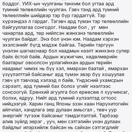
боддог. УИХ-ын чуулганы танхим бол угтаа ард
түмний төлөөллийн чуулган. Гэвч тэнд ард түмний
төлөөллийн шийдвэр тэр бүр гардаггүй. Тэр
хүрээндээ л гардаг. Тэгэвч ард түмэн тэр төлөөллийн
байгууллагаа сонгодог. Наадам бол , уг
мөн
чанартаа ард, төр нийлсэн жинхэнэ төлөөллийн
чуулган байдаг. Энэ бол үнэн юм. Наадам хэрхэн
эхэлсэнийг бүгд мэдэж байгаа. Төрийн тэргүүн
үнэлэн шагнаснаар бол наадмын нээлт жинхэнэ супер
байх ёстой байв. Ардын жүжигчин, хөдөлмөрийн
баатарыг овоолсон урлагийнхан ардын төрийн
наадмыг чимэх нь бүү хэл, ямархан баатай , ямархан
үзүүлэлттэй байсаныг ард түмэн эвэр бүү хошуулая
гэвч үл тэвчээд хэлээд л байв. Үндэсний ухамсрын
сэрээлт, ард түмний бах болох үгийг нээлтээс
сонсоогүй. Ерөнхий агуулга бол ерөөсөө л хуучинсаг,
болхи, ядруу. Нийт ард түмний хүлээлтэд огтоос
нийцээгүй. Харин ганц Японы эзэн хаан Нарүхитогийн
айлчлал, хандлага эер дулаан амьсгал , төвч уур
энергийг түгээж байсаныг тэмдэглэлтэй. Тэрбээр
алив зүйлд эерэг , ууч, мөн сэтгэлийн үнэн дулаан
байдлыг илэрхийлж байсан нь сайхан сэтгэгдлийг