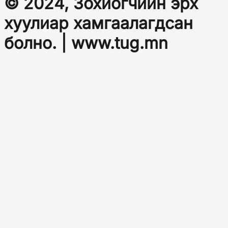
© 2024, Зохиогчийн эрх
хуулиар хамгаалагдсан
болно. | www.tug.mn