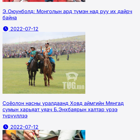
Э.Оюунболд: Монголын ард түмэн над руу их дайрч
байна
2022-07-12
Соёолон насны уралдаанд Ховд аймгийн Мянгад
сумын харьяат уяач Б.Энхбаярын халтар үрээ
түрүүллээ
2022-07-12