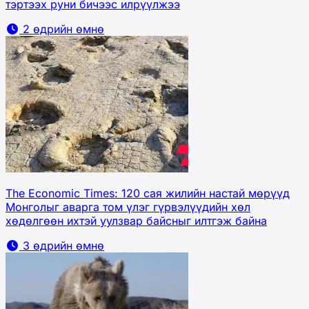
тэртээх руни бичээс илрүүлжээ
2 өдрийн өмнө
The Economic Times: 120 сая жилийн настай мөрүүд
Монголыг аварга том үлэг гүрвэлүүдийн хөл
хөдөлгөөн ихтэй уулзвар байсныг илтгэж байна
3 өдрийн өмнө