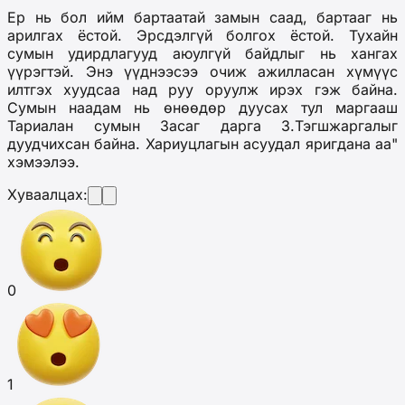
Ер нь бол ийм бартаатай замын саад, бартааг нь
арилгах ёстой. Эрсдэлгүй болгох ёстой. Тухайн
сумын удирдлагууд аюулгүй байдлыг нь хангах
үүрэгтэй. Энэ үүднээсээ очиж ажилласан хүмүүс
илтгэх хуудсаа над руу оруулж ирэх гэж байна.
Сумын наадам нь өнөөдөр дуусах тул маргааш
Тариалан сумын Засаг дарга З.Тэгшжаргалыг
дуудчихсан байна. Хариуцлагын асуудал яригдана аа"
хэмээлээ.
Хуваалцах:
0
1