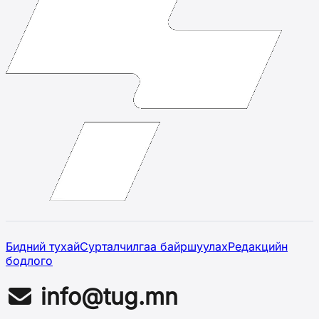
Бидний тухай
Сурталчилгаа байршуулах
Редакцийн
бодлого
info@tug.mn