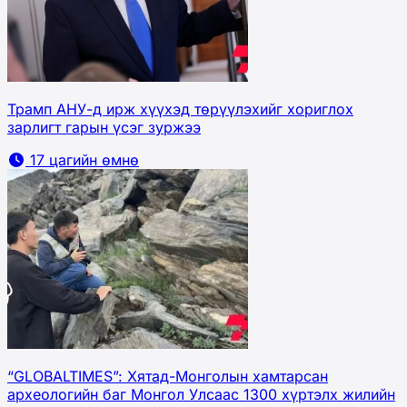
Трамп АНУ-д ирж хүүхэд төрүүлэхийг хориглох
зарлигт гарын үсэг зуржээ
17 цагийн өмнө
“GLOBALTIMES”: Хятад-Монголын хамтарсан
археологийн баг Монгол Улсаас 1300 хүртэлх жилийн