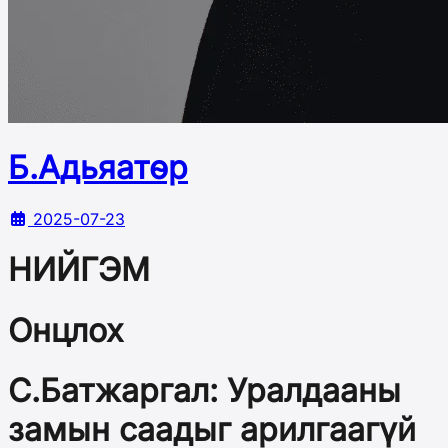
Б.Адьяатөр
2025-07-23
НИЙГЭМ
Онцлох
С.Батжаргал: Уралдааны
замын саадыг арилгаагүй