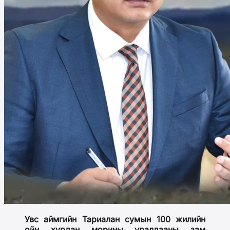
Увс аймгийн Тариалан сумын 100 жилийн
ойн хурдан морины уралдааны зам