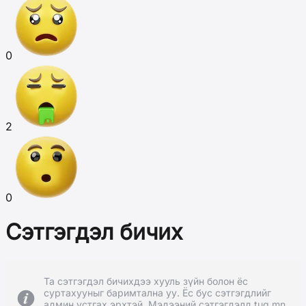
0
2
0
Сэтгэгдэл бичих
Та сэтгэгдэл бичихдээ хууль зүйн болон ёс
суртахууныг баримтална уу. Ёс бус сэтгэгдлийг
админ устгах эрхтэй. Мэдээний сэтгэгдэлд tug.mn