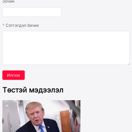
Зочин
Сэтгэгдэл бичих
Илгээх
Төстэй мэдээлэл