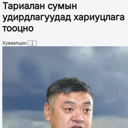
Тариалан сумын
удирдлагуудад хариуцлага
тооцно
Хуваалцах: