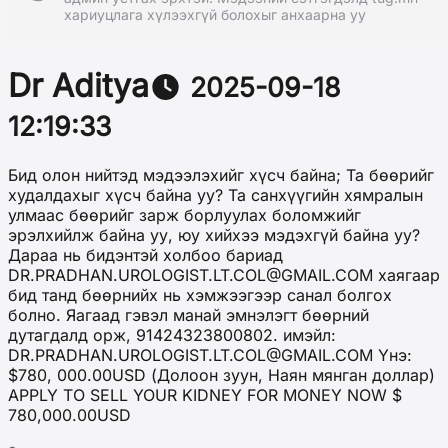
хариуцлага хүлээхгүй болохыг анхаарна уу
Dr Aditya
2025-09-18
12:19:33
Бид олон нийтэд мэдээлэхийг хүсч байна; Та бөөрийг
худалдахыг хүсч байна уу? Та санхүүгийн хямралын
улмаас бөөрийг зарж борлуулах боломжийг
эрэлхийлж байна уу, юу хийхээ мэдэхгүй байна уу?
Дараа нь бидэнтэй холбоо бариад
DR.PRADHAN.UROLOGIST.LT.COL@GMAIL.COM хаягаар
бид танд бөөрнийх нь хэмжээгээр санал болгох
болно. Яагаад гэвэл манай эмнэлэгт бөөрний
дутагдалд орж, 91424323800802. имэйл:
DR.PRADHAN.UROLOGIST.LT.COL@GMAIL.COM Yнэ:
$780, 000.00USD (Долоон зуун, Наян мянган доллар)
APPLY TO SELL YOUR KIDNEY FOR MONEY NOW $
780,000.00USD