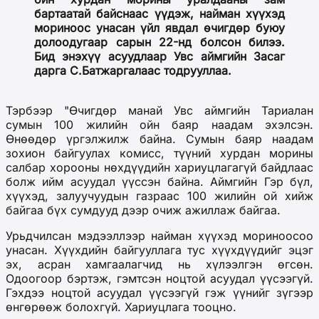
бартаатай байснаас үүдэж, найман хүүхэд
мориноос унасан үйл явдал өчигдөр буюу
долоодугаар сарын 22-нд болсон билээ.
Бид энэхүү асуудлаар Увс аймгийн Засаг
дарга С.Батжаргалаас тодрууллаа.
Тэрбээр "Өчигдөр манай Увс аймгийн Тариалан
сумын 100 жилийн ойн баяр наадам эхэлсэн.
Өнөөдөр үргэлжилж байна. Сумын баяр наадам
зохион байгуулах комисс, түүний хурдан морины
салбар хорооны нөхдүүдийн хариуцлагагүй байдлаас
болж ийм асуудал үүссэн байна. Аймгийн Гэр бүл,
хүүхэд, залуучуудын газраас 100 жилийн ой хийж
байгаа бүх сумдууд дээр очиж ажиллаж байгаа.
Урьдчилсан мэдээллээр найман хүүхэд мориноосоо
унасан. Хүүхдийн байгууллага тус хүүхдүүдийг эцэг
эх, асран хамгаалагчид нь хүлээлгэн өгсөн.
Одоогоор бэртэж, гэмтсэн ноцтой асуудал үүсээгүй.
Гэхдээ ноцтой асуудал үүсээгүй гэж үүнийг зүгээр
өнгөрөөж болохгүй. Хариуцлага тооцно.